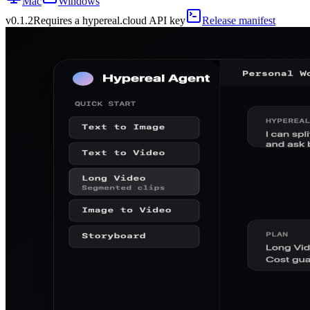
Mac
Windows
v
0.1.2
Requires a hypereal.cloud API key
Release manifest