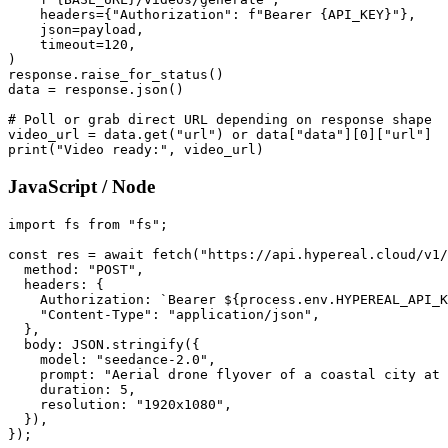
    headers={"Authorization": f"Bearer {API_KEY}"},

    json=payload,

    timeout=120,

)

response.raise_for_status()

data = response.json()

# Poll or grab direct URL depending on response shape

video_url = data.get("url") or data["data"][0]["url"]

JavaScript / Node
import fs from "fs";

const res = await fetch("https://api.hypereal.cloud/v1/
  method: "POST",

  headers: {

    Authorization: `Bearer ${process.env.HYPEREAL_API_K
    "Content-Type": "application/json",

  },

  body: JSON.stringify({

    model: "seedance-2.0",

    prompt: "Aerial drone flyover of a coastal city at 
    duration: 5,

    resolution: "1920x1080",

  }),

});
