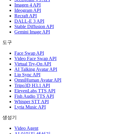
Imagen 4 API
Ideogram API
Recraft API
DALL-E 3 API
Stable Diffusion API
Gemini Image API
도구
Face Swap API
Video Face Swap API
Virtual Try-On API
AI Talking Avatar API
Lip Sync API
OmniHuman Avatar API
Tripo3D H3.1 API
ElevenLabs TTS API
Fish Audio TTS API
Whisper STT API
Lyria Music API
생성기
Video Agent
AI 이미지 생성기