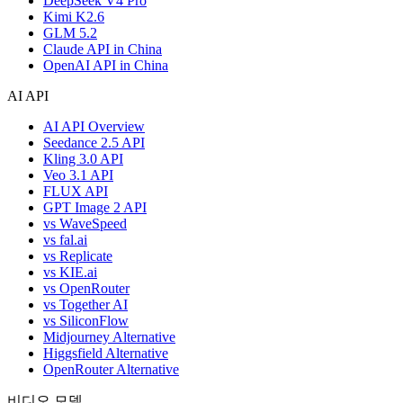
DeepSeek V4 Pro
Kimi K2.6
GLM 5.2
Claude API in China
OpenAI API in China
AI API
AI API Overview
Seedance 2.5 API
Kling 3.0 API
Veo 3.1 API
FLUX API
GPT Image 2 API
vs WaveSpeed
vs fal.ai
vs Replicate
vs KIE.ai
vs OpenRouter
vs Together AI
vs SiliconFlow
Midjourney Alternative
Higgsfield Alternative
OpenRouter Alternative
비디오 모델