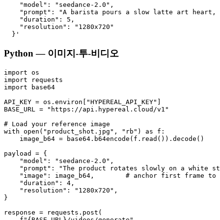
    "model": "seedance-2.0",

    "prompt": "A barista pours a slow latte art heart, 
    "duration": 5,

    "resolution": "1280x720"

Python — 이미지-투-비디오
import os

import requests

import base64

API_KEY = os.environ["HYPEREAL_API_KEY"]

BASE_URL = "https://api.hypereal.cloud/v1"

# Load your reference image

with open("product_shot.jpg", "rb") as f:

    image_b64 = base64.b64encode(f.read()).decode()

payload = {

    "model": "seedance-2.0",

    "prompt": "The product rotates slowly on a white st
    "image": image_b64,        # anchor first frame to 
    "duration": 4,

    "resolution": "1280x720",

}

response = requests.post(

    f"{BASE_URL}/videos/generate",
