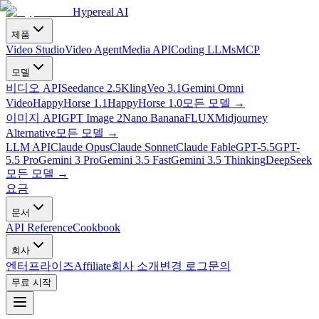
Hypereal AI
제품
Video Studio
Video Agent
Media API
Coding LLMs
MCP
모델
비디오 API
Seedance 2.5
Kling
Veo 3.1
Gemini Omni
Video
HappyHorse 1.1
HappyHorse 1.0
모든 모델
→
이미지 API
GPT Image 2
Nano Banana
FLUX
Midjourney
Alternative
모든 모델
→
LLM API
Claude Opus
Claude Sonnet
Claude Fable
GPT-5.5
GPT-
5.5 Pro
Gemini 3 Pro
Gemini 3.5 Fast
Gemini 3.5 Thinking
DeepSeek
모든 모델
→
요금
문서
API Reference
Cookbook
회사
엔터프라이즈
Affiliate
회사 소개
변경 로그
문의
무료 시작