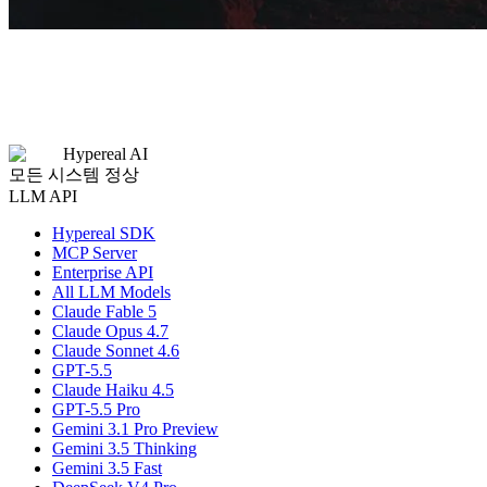
Hypereal AI
모든 시스템 정상
LLM API
Hypereal SDK
MCP Server
Enterprise API
All LLM Models
Claude Fable 5
Claude Opus 4.7
Claude Sonnet 4.6
GPT-5.5
Claude Haiku 4.5
GPT-5.5 Pro
Gemini 3.1 Pro Preview
Gemini 3.5 Thinking
Gemini 3.5 Fast