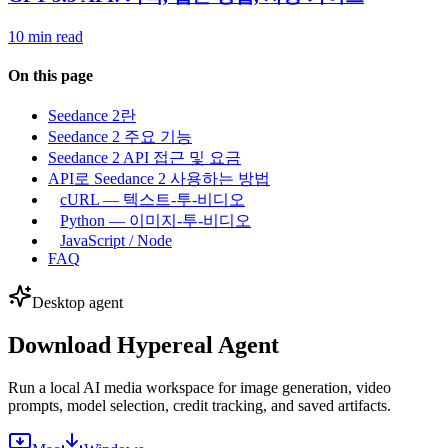
10 min read
On this page
Seedance 2란
Seedance 2 주요 기능
Seedance 2 API 접근 및 요금
API로 Seedance 2 사용하는 방법
cURL — 텍스트-투-비디오
Python — 이미지-투-비디오
JavaScript / Node
FAQ
Desktop agent
Download Hypereal Agent
Run a local AI media workspace for image generation, video
prompts, model selection, credit tracking, and saved artifacts.