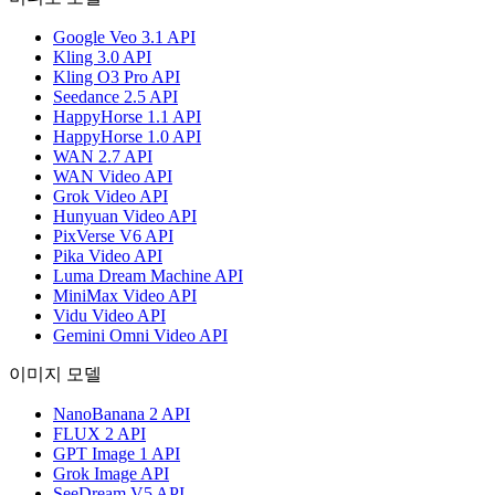
Google Veo 3.1 API
Kling 3.0 API
Kling O3 Pro API
Seedance 2.5 API
HappyHorse 1.1 API
HappyHorse 1.0 API
WAN 2.7 API
WAN Video API
Grok Video API
Hunyuan Video API
PixVerse V6 API
Pika Video API
Luma Dream Machine API
MiniMax Video API
Vidu Video API
Gemini Omni Video API
이미지 모델
NanoBanana 2 API
FLUX 2 API
GPT Image 1 API
Grok Image API
SeeDream V5 API