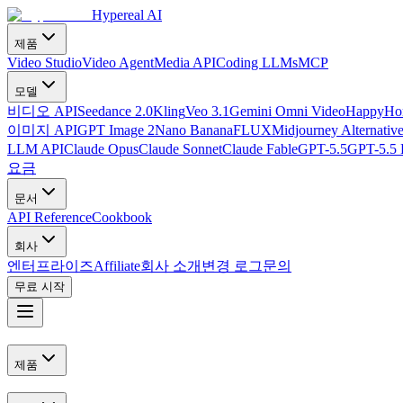
Hypereal AI
제품
Video Studio
Video Agent
Media API
Coding LLMs
MCP
모델
비디오 API
Seedance 2.0
Kling
Veo 3.1
Gemini Omni Video
HappyHor
이미지 API
GPT Image 2
Nano Banana
FLUX
Midjourney Alternativ
LLM API
Claude Opus
Claude Sonnet
Claude Fable
GPT-5.5
GPT-5.5 
요금
문서
API Reference
Cookbook
회사
엔터프라이즈
Affiliate
회사 소개
변경 로그
문의
무료 시작
제품