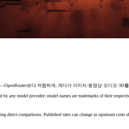
ni를——OpenRouter보다 저렴하게, 게다가 이미지·동영상·오디오·3D를
sed by any model provider; model names are trademarks of their respect
ing direct comparisons. Published rates can change as upstream costs sh