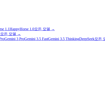
se 1.1
HappyHorse 1.0
모든 모델
→
e
모든 모델
→
Pro
Gemini 3 Pro
Gemini 3.5 Fast
Gemini 3.5 Thinking
DeepSeek
모든 