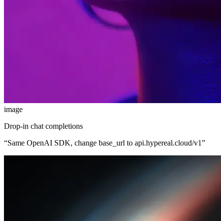
image
Drop-in chat completions
“
Same OpenAI SDK, change base_url to api.hypereal.cloud/v1
”