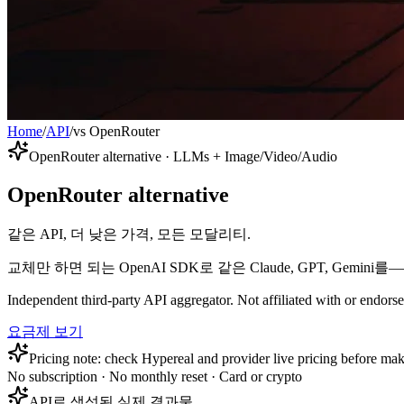
Home
/
API
/
vs OpenRouter
OpenRouter alternative · LLMs + Image/Video/Audio
OpenRouter alternative
같은 API, 더 낮은 가격, 모든 모달리티.
교체만 하면 되는 OpenAI SDK로 같은 Claude, GPT, Gemi
Independent third-party API aggregator. Not affiliated with or endor
요금제 보기
Pricing note: check Hypereal and provider live pricing before mak
No subscription · No monthly reset · Card or crypto
API로 생성된 실제 결과물