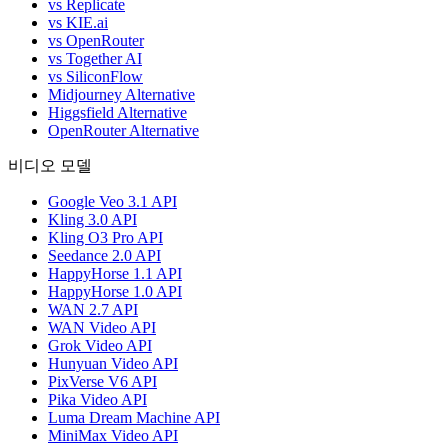
vs Replicate
vs KIE.ai
vs OpenRouter
vs Together AI
vs SiliconFlow
Midjourney Alternative
Higgsfield Alternative
OpenRouter Alternative
비디오 모델
Google Veo 3.1 API
Kling 3.0 API
Kling O3 Pro API
Seedance 2.0 API
HappyHorse 1.1 API
HappyHorse 1.0 API
WAN 2.7 API
WAN Video API
Grok Video API
Hunyuan Video API
PixVerse V6 API
Pika Video API
Luma Dream Machine API
MiniMax Video API