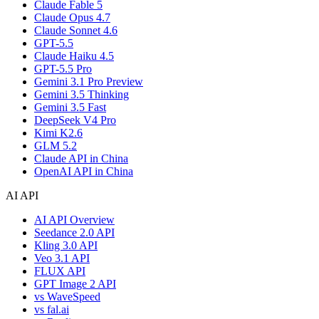
Claude Fable 5
Claude Opus 4.7
Claude Sonnet 4.6
GPT-5.5
Claude Haiku 4.5
GPT-5.5 Pro
Gemini 3.1 Pro Preview
Gemini 3.5 Thinking
Gemini 3.5 Fast
DeepSeek V4 Pro
Kimi K2.6
GLM 5.2
Claude API in China
OpenAI API in China
AI API
AI API Overview
Seedance 2.0 API
Kling 3.0 API
Veo 3.1 API
FLUX API
GPT Image 2 API
vs WaveSpeed
vs fal.ai