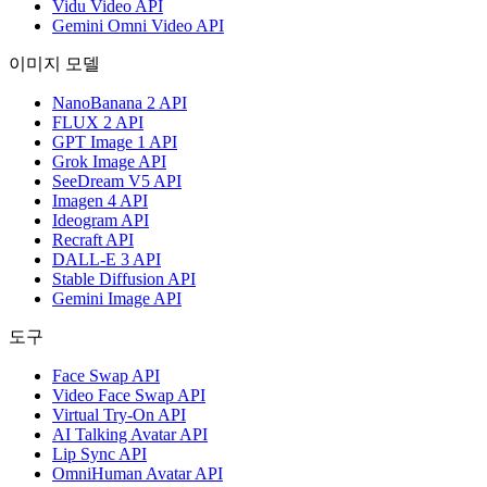
Vidu Video API
Gemini Omni Video API
이미지 모델
NanoBanana 2 API
FLUX 2 API
GPT Image 1 API
Grok Image API
SeeDream V5 API
Imagen 4 API
Ideogram API
Recraft API
DALL-E 3 API
Stable Diffusion API
Gemini Image API
도구
Face Swap API
Video Face Swap API
Virtual Try-On API
AI Talking Avatar API
Lip Sync API
OmniHuman Avatar API