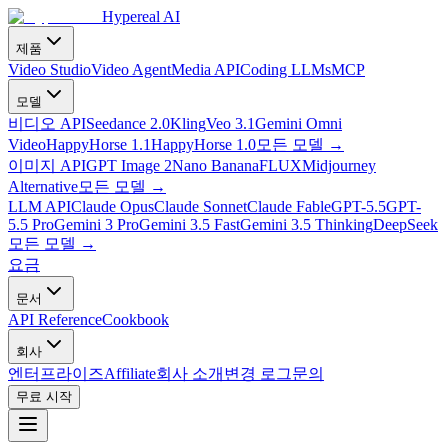
Hypereal AI
제품
Video Studio
Video Agent
Media API
Coding LLMs
MCP
모델
비디오 API
Seedance 2.0
Kling
Veo 3.1
Gemini Omni
Video
HappyHorse 1.1
HappyHorse 1.0
모든 모델
→
이미지 API
GPT Image 2
Nano Banana
FLUX
Midjourney
Alternative
모든 모델
→
LLM API
Claude Opus
Claude Sonnet
Claude Fable
GPT-5.5
GPT-
5.5 Pro
Gemini 3 Pro
Gemini 3.5 Fast
Gemini 3.5 Thinking
DeepSeek
모든 모델
→
요금
문서
API Reference
Cookbook
회사
엔터프라이즈
Affiliate
회사 소개
변경 로그
문의
무료 시작