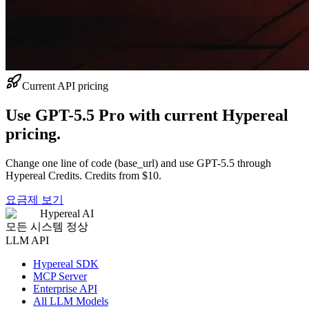
Current API pricing
Use GPT-5.5 Pro with current Hypereal
pricing.
Change one line of code (base_url) and use GPT-5.5 through
Hypereal Credits. Credits from $10.
요금제 보기
Hypereal AI
모든 시스템 정상
LLM API
Hypereal SDK
MCP Server
Enterprise API
All LLM Models