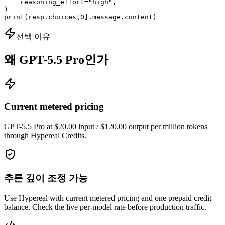
    reasoning_effort="high",

)

print(resp.choices[0].message.content)
선택 이유
왜 GPT-5.5 Pro인가
Current metered pricing
GPT-5.5 Pro at $20.00 input / $120.00 output per million tokens
through Hypereal Credits.
추론 깊이 조정 가능
Use Hypereal with current metered pricing and one prepaid credit
balance. Check the live per-model rate before production traffic.