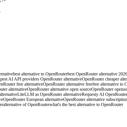
요?
+
+
ernative
best alternative to OpenRouter
best OpenRouter alternative 202
pest AI API providers OpenRouter alternative
OpenRouter cheaper alte
nRouter free alternative
OpenRouter alternative free
free alternative to
ter alternative
OpenRouter alternative open source
OpenRouter opensou
ternative
LiteLLM as OpenRouter alternative
Requesty AI OpenRouter 
ve
OpenRouter European alternative
OpenRouter alternative subscription
er
alternative of OpenRouter
what's the best alternative to OpenRouter