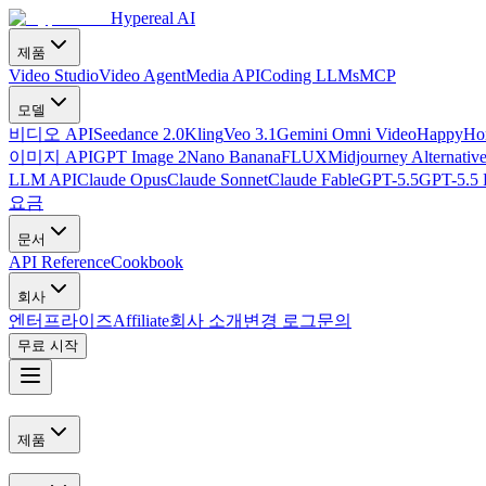
Hypereal AI
제품
Video Studio
Video Agent
Media API
Coding LLMs
MCP
모델
비디오 API
Seedance 2.0
Kling
Veo 3.1
Gemini Omni Video
HappyHor
이미지 API
GPT Image 2
Nano Banana
FLUX
Midjourney Alternativ
LLM API
Claude Opus
Claude Sonnet
Claude Fable
GPT-5.5
GPT-5.5 
요금
문서
API Reference
Cookbook
회사
엔터프라이즈
Affiliate
회사 소개
변경 로그
문의
무료 시작
제품