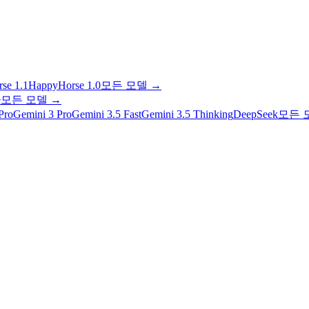
se 1.1
HappyHorse 1.0
모든 모델
→
e
모든 모델
→
Pro
Gemini 3 Pro
Gemini 3.5 Fast
Gemini 3.5 Thinking
DeepSeek
모든 