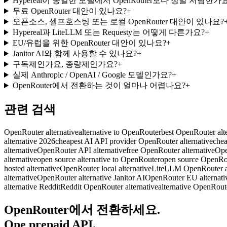
Hypereal이 동일한 모델에서 OpenRouter보다 정말 저렴한가
무료 OpenRouter 대안이 있나요?
+
오픈소스, 셀프호스팅 또는 로컬 OpenRouter 대안이 있나요?
Hypereal과 LiteLLM 또는 Requesty는 어떻게 다른가요?
+
EU/유럽을 위한 OpenRouter 대안이 있나요?
+
Janitor AI와 함께 사용할 수 있나요?
+
구독제인가요, 종량제인가요?
+
실제 Anthropic / OpenAI / Google 모델인가요?
+
OpenRouter에서 전환하는 것이 얼마나 어렵나요?
+
관련 검색
OpenRouter alternative
alternative to OpenRouter
best OpenRouter alt
alternative 2026
cheapest AI API provider OpenRouter alternative
chea
alternative
OpenRouter API alternative
free OpenRouter alternative
Ope
alternative
open source alternative to OpenRouter
open source OpenRou
hosted alternative
OpenRouter local alternative
LiteLLM OpenRouter al
alternative
OpenRouter alternative Janitor AI
OpenRouter EU alternati
alternative Reddit
Reddit OpenRouter alternative
alternative OpenRout
OpenRouter에서 전환하세요.
One prepaid API.