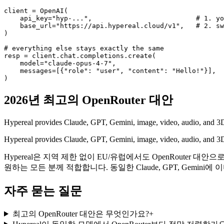
client = OpenAI(

    api_key="hyp-...",                          # 1. yo
    base_url="https://api.hypereal.cloud/v1",   # 2. sw
)

# everything else stays exactly the same

resp = client.chat.completions.create(

    model="claude-opus-4-7",

    messages=[{"role": "user", "content": "Hello!"}],

)
2026년 최고의 OpenRouter 대안
Hypereal provides Claude, GPT, Gemini, image, video, audio, and 3D
Hypereal provides Claude, GPT, Gemini, image, video, audio, and 3D
Hypereal은 지역 제한 없이 EU/유럽에서도 OpenRouter 대
원하는 모든 분께 적합합니다. 동일한 Claude, GPT, Gemini
자주 묻는 질문
최고의 OpenRouter 대안은 무엇인가요?
+