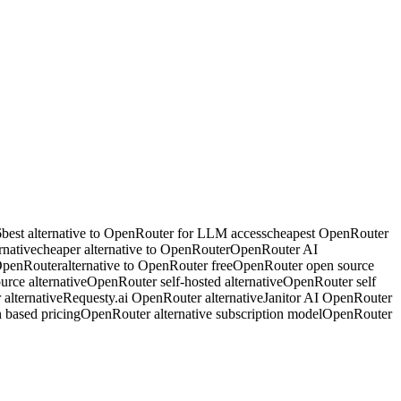
6
best alternative to OpenRouter for LLM access
cheapest OpenRouter
rnative
cheaper alternative to OpenRouter
OpenRouter AI
 OpenRouter
alternative to OpenRouter free
OpenRouter open source
rce alternative
OpenRouter self-hosted alternative
OpenRouter self
alternative
Requesty.ai OpenRouter alternative
Janitor AI OpenRouter
 based pricing
OpenRouter alternative subscription model
OpenRouter