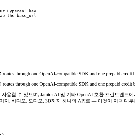
ur Hypereal key

ap the base_url

 routes through one OpenAI-compatible SDK and one prepaid credit bala
 routes through one OpenAI-compatible SDK and one prepaid credit bala
안으로 사용할 수 있으며, Janitor AI 및 기타 OpenAI 호환 
에 이미지, 비디오, 오디오, 3D까지 하나의 API로 — 이것이 지금 