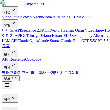
Hypereal AI
제품
Video Studio
Video Agent
Media API
Coding LLMs
MCP
모델
비디오 API
Seedance 2.0
Kling
Veo 3.1
Gemini Omni Video
HappyHor
이미지 API
GPT Image 2
Nano Banana
FLUX
Midjourney Alternativ
LLM API
Claude Opus
Claude Sonnet
Claude Fable
GPT-5.5
GPT-5.5 
요금
문서
API Reference
Cookbook
회사
엔터프라이즈
Affiliate
회사 소개
변경 로그
문의
무료 시작
제품