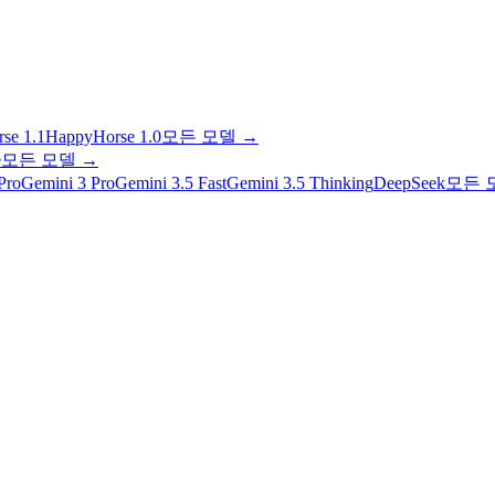
se 1.1
HappyHorse 1.0
모든 모델
→
e
모든 모델
→
Pro
Gemini 3 Pro
Gemini 3.5 Fast
Gemini 3.5 Thinking
DeepSeek
모든 