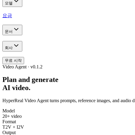
모델
요금
문서
회사
무료 시작
Video Agent · v0.1.2
Plan and generate
AI video.
HyperReal Video Agent turns prompts, reference images, and audio dire
Model
20+ video
Format
T2V + I2V
Output