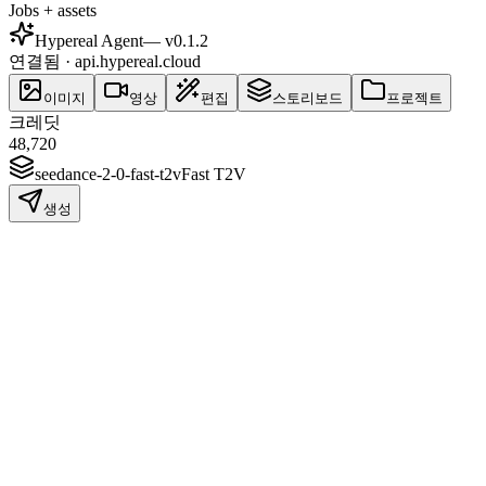
Jobs + assets
Hypereal Agent
— v
0.1.2
연결됨 · api.hypereal.cloud
이미지
영상
편집
스토리보드
프로젝트
크레딧
48,720
seedance-2-0-fast-t2v
Fast T2V
생성