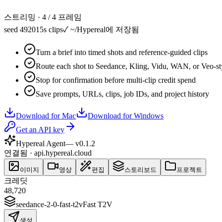
스트리밍 · 4 / 4 프레임
seed 49201
5s clips
✓
~/Hypereal에 저장됨
Turn a brief into timed shots and reference-guided clips
Route each shot to Seedance, Kling, Vidu, WAN, or Veo-st
Stop for confirmation before multi-clip credit spend
Save prompts, URLs, clips, job IDs, and project history
Download for Mac
Download for Windows
Get an API key
Hypereal Agent
— v
0.1.2
연결됨 · api.hypereal.cloud
이미지
영상
편집
스토리보드
프로젝트
크레딧
48,720
seedance-2-0-fast-t2v
Fast T2V
생성