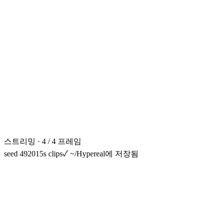
스트리밍 · 4 / 4 프레임
seed 49201
5s clips
✓
~/Hypereal에 저장됨