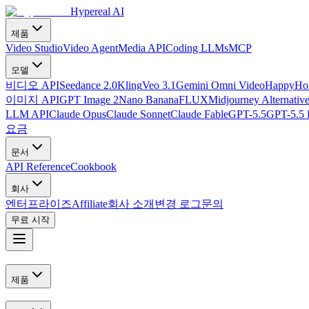
Hypereal AI
제품
Video Studio
Video Agent
Media API
Coding LLMs
MCP
모델
비디오 API
Seedance 2.0
Kling
Veo 3.1
Gemini Omni Video
HappyHor
이미지 API
GPT Image 2
Nano Banana
FLUX
Midjourney Alternativ
LLM API
Claude Opus
Claude Sonnet
Claude Fable
GPT-5.5
GPT-5.5 
요금
문서
API Reference
Cookbook
회사
엔터프라이즈
Affiliate
회사 소개
변경 로그
문의
무료 시작
제품