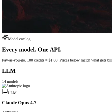
Model catalog
Every model.
One API.
Pay-as-you-go. 100 credits = $1.00. Prices below match what gets bill
LLM
14
models
LLM
Claude Opus 4.7