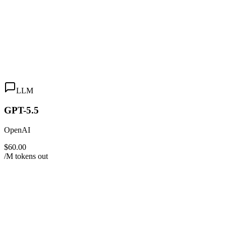
LLM
GPT-5.5
OpenAI
$60.00
/M tokens out