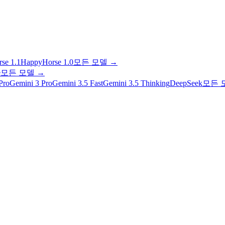
se 1.1
HappyHorse 1.0
모든 모델
→
e
모든 모델
→
Pro
Gemini 3 Pro
Gemini 3.5 Fast
Gemini 3.5 Thinking
DeepSeek
모든 