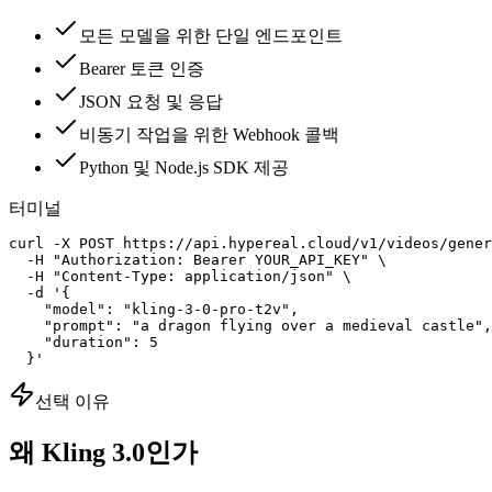
모든 모델을 위한 단일 엔드포인트
Bearer 토큰 인증
JSON 요청 및 응답
비동기 작업을 위한 Webhook 콜백
Python 및 Node.js SDK 제공
터미널
curl -X POST https://api.hypereal.cloud/v1/videos/gener
  -H "Authorization: Bearer YOUR_API_KEY" \

  -H "Content-Type: application/json" \

  -d '{

    "model": "kling-3-0-pro-t2v",

    "prompt": "a dragon flying over a medieval castle",

    "duration": 5

  }'
선택 이유
왜 Kling 3.0인가