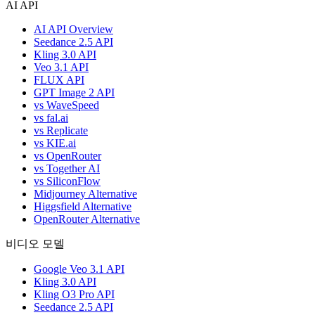
AI API
AI API Overview
Seedance 2.5 API
Kling 3.0 API
Veo 3.1 API
FLUX API
GPT Image 2 API
vs WaveSpeed
vs fal.ai
vs Replicate
vs KIE.ai
vs OpenRouter
vs Together AI
vs SiliconFlow
Midjourney Alternative
Higgsfield Alternative
OpenRouter Alternative
비디오 모델
Google Veo 3.1 API
Kling 3.0 API
Kling O3 Pro API
Seedance 2.5 API