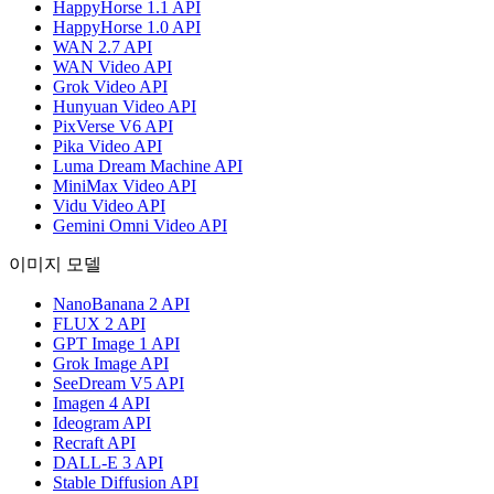
HappyHorse 1.1 API
HappyHorse 1.0 API
WAN 2.7 API
WAN Video API
Grok Video API
Hunyuan Video API
PixVerse V6 API
Pika Video API
Luma Dream Machine API
MiniMax Video API
Vidu Video API
Gemini Omni Video API
이미지 모델
NanoBanana 2 API
FLUX 2 API
GPT Image 1 API
Grok Image API
SeeDream V5 API
Imagen 4 API
Ideogram API
Recraft API
DALL-E 3 API
Stable Diffusion API