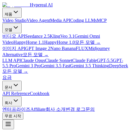
Hypereal AI
제품
Video Studio
Video Agent
Media API
Coding LLMs
MCP
모델
비디오 API
Seedance 2.5
Kling
Veo 3.1
Gemini Omni
Video
HappyHorse 1.1
HappyHorse 1.0
모든 모델
→
이미지 API
GPT Image 2
Nano Banana
FLUX
Midjourney
Alternative
모든 모델
→
LLM API
Claude Opus
Claude Sonnet
Claude Fable
GPT-5.5
GPT-
5.5 Pro
Gemini 3 Pro
Gemini 3.5 Fast
Gemini 3.5 Thinking
DeepSeek
모든 모델
→
요금
문서
API Reference
Cookbook
회사
엔터프라이즈
Affiliate
회사 소개
변경 로그
문의
무료 시작