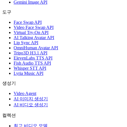
Gemini Image API
도구
Face Swap API
Video Face Swap API
Virtual Try-On API
AI Talking Avatar API
Lip Sync API
OmniHuman Avatar API
Tripo3D H3.1 API
ElevenLabs TTS API
Fish Audio TTS API
Whisper STT API
Lyria Music API
생성기
Video Agent
AI 이미지 생성기
AI 비디오 생성기
컬렉션
최고 비디오 모델