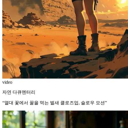
video
자연 다큐멘터리
“
열대 꽃에서 꿀을 먹는 벌새 클로즈업, 슬로우 모션
”