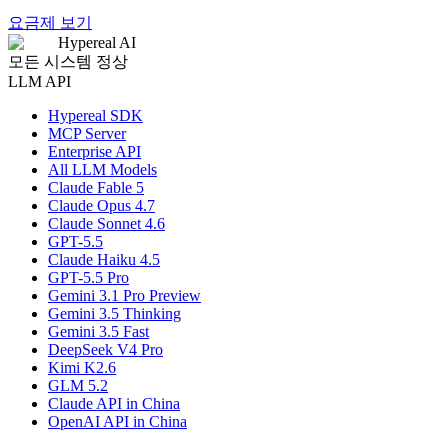
요금제 보기
Hypereal AI
모든 시스템 정상
LLM API
Hypereal SDK
MCP Server
Enterprise API
All LLM Models
Claude Fable 5
Claude Opus 4.7
Claude Sonnet 4.6
GPT-5.5
Claude Haiku 4.5
GPT-5.5 Pro
Gemini 3.1 Pro Preview
Gemini 3.5 Thinking
Gemini 3.5 Fast
DeepSeek V4 Pro
Kimi K2.6
GLM 5.2
Claude API in China
OpenAI API in China