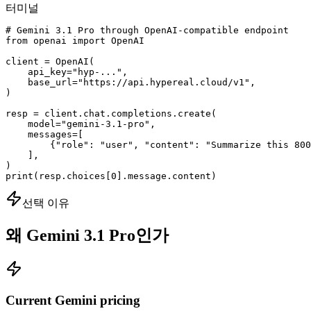
터미널
# Gemini 3.1 Pro through OpenAI-compatible endpoint

from openai import OpenAI

client = OpenAI(

    api_key="hyp-...",

    base_url="https://api.hypereal.cloud/v1",

)

resp = client.chat.completions.create(

    model="gemini-3.1-pro",

    messages=[

        {"role": "user", "content": "Summarize this 800
    ],

)

print(resp.choices[0].message.content)
선택 이유
왜 Gemini 3.1 Pro인가
Current Gemini pricing