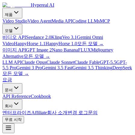
Hypereal AI
제품
Video Studio
Video Agent
Media API
Coding LLMs
MCP
모델
비디오 API
Seedance 2.0
Kling
Veo 3.1
Gemini Omni
Video
HappyHorse 1.1
HappyHorse 1.0
모든 모델
→
이미지 API
GPT Image 2
Nano Banana
FLUX
Midjourney
Alternative
모든 모델
→
LLM API
Claude Opus
Claude Sonnet
Claude Fable
GPT-5.5
GPT-
5.5 Pro
Gemini 3 Pro
Gemini 3.5 Fast
Gemini 3.5 Thinking
DeepSeek
모든 모델
→
요금
문서
API Reference
Cookbook
회사
엔터프라이즈
Affiliate
회사 소개
변경 로그
문의
무료 시작