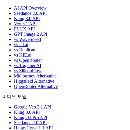
AI API Overview
Seedance 2.0 API
Kling 3.0 API
Veo 3.1 API
FLUX API
GPT Image 2 API
vs WaveSpeed
vs fal.ai
vs Replicate
vs KIE.ai
vs OpenRouter
vs Together AI
vs SiliconFlow
Midjourney Alternative
Higgsfield Alternative
OpenRouter Alternative
비디오 모델
Google Veo 3.1 API
Kling 3.0 API
Kling O3 Pro API
Seedance 2.0 API
HappyHorse 1.1 API