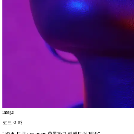
image
코드 이해
“
500K 토큰 monorepo 추론하고 리팩토링 제안
”