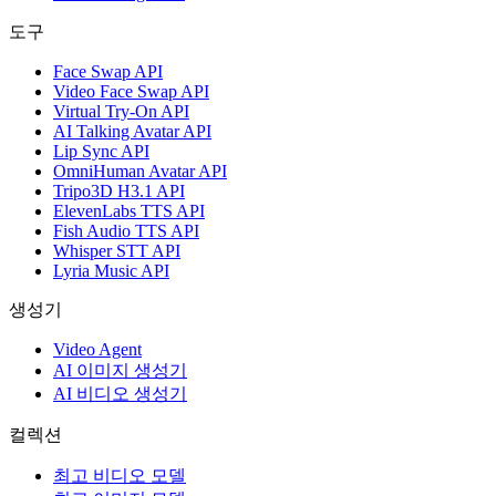
도구
Face Swap API
Video Face Swap API
Virtual Try-On API
AI Talking Avatar API
Lip Sync API
OmniHuman Avatar API
Tripo3D H3.1 API
ElevenLabs TTS API
Fish Audio TTS API
Whisper STT API
Lyria Music API
생성기
Video Agent
AI 이미지 생성기
AI 비디오 생성기
컬렉션
최고 비디오 모델