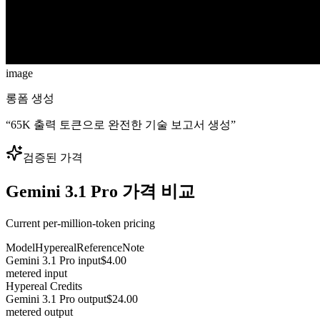
image
롱폼 생성
“
65K 출력 토큰으로 완전한 기술 보고서 생성
”
검증된 가격
Gemini 3.1 Pro 가격 비교
Current per-million-token pricing
Model
Hypereal
Reference
Note
Gemini 3.1 Pro input
$4.00
metered input
Hypereal Credits
Gemini 3.1 Pro output
$24.00
metered output