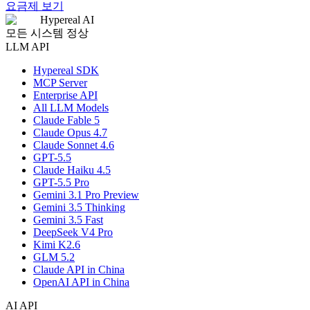
요금제 보기
Hypereal AI
모든 시스템 정상
LLM API
Hypereal SDK
MCP Server
Enterprise API
All LLM Models
Claude Fable 5
Claude Opus 4.7
Claude Sonnet 4.6
GPT-5.5
Claude Haiku 4.5
GPT-5.5 Pro
Gemini 3.1 Pro Preview
Gemini 3.5 Thinking
Gemini 3.5 Fast
DeepSeek V4 Pro
Kimi K2.6
GLM 5.2
Claude API in China
OpenAI API in China
AI API