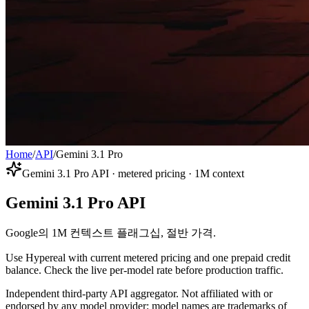
Home
/
API
/
Gemini 3.1 Pro
Gemini 3.1 Pro API · metered pricing · 1M context
Gemini 3.1 Pro API
Google의 1M 컨텍스트 플래그십, 절반 가격.
Use Hypereal with current metered pricing and one prepaid credit
balance. Check the live per-model rate before production traffic.
Independent third-party API aggregator. Not affiliated with or
endorsed by any model provider; model names are trademarks of