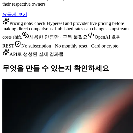
their respective owners.
요금제 보기
Pricing note: check Hypereal and provider live pricing before
making direct comparisons. Published rates can change as upstream
costs shift.
사용한 만큼만 · 구독 불필요
OpenAI 호환
REST
No subscription · No monthly reset · Card or crypto
API로 생성된 실제 결과물
무엇을 만들 수 있는지 확인하세요