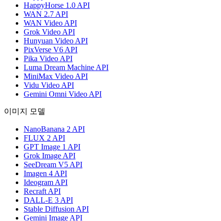
HappyHorse 1.0 API
WAN 2.7 API
WAN Video API
Grok Video API
Hunyuan Video API
PixVerse V6 API
Pika Video API
Luma Dream Machine API
MiniMax Video API
Vidu Video API
Gemini Omni Video API
이미지 모델
NanoBanana 2 API
FLUX 2 API
GPT Image 1 API
Grok Image API
SeeDream V5 API
Imagen 4 API
Ideogram API
Recraft API
DALL-E 3 API
Stable Diffusion API
Gemini Image API