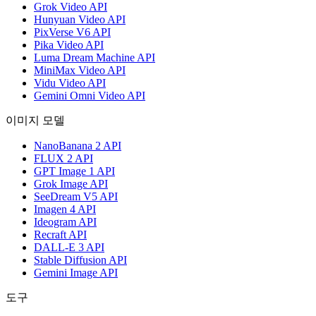
Grok Video API
Hunyuan Video API
PixVerse V6 API
Pika Video API
Luma Dream Machine API
MiniMax Video API
Vidu Video API
Gemini Omni Video API
이미지 모델
NanoBanana 2 API
FLUX 2 API
GPT Image 1 API
Grok Image API
SeeDream V5 API
Imagen 4 API
Ideogram API
Recraft API
DALL-E 3 API
Stable Diffusion API
Gemini Image API
도구