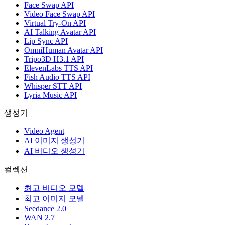
Face Swap API
Video Face Swap API
Virtual Try-On API
AI Talking Avatar API
Lip Sync API
OmniHuman Avatar API
Tripo3D H3.1 API
ElevenLabs TTS API
Fish Audio TTS API
Whisper STT API
Lyria Music API
생성기
Video Agent
AI 이미지 생성기
AI 비디오 생성기
컬렉션
최고 비디오 모델
최고 이미지 모델
Seedance 2.0
WAN 2.7