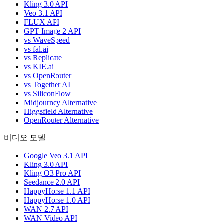
Kling 3.0 API
Veo 3.1 API
FLUX API
GPT Image 2 API
vs WaveSpeed
vs fal.ai
vs Replicate
vs KIE.ai
vs OpenRouter
vs Together AI
vs SiliconFlow
Midjourney Alternative
Higgsfield Alternative
OpenRouter Alternative
비디오 모델
Google Veo 3.1 API
Kling 3.0 API
Kling O3 Pro API
Seedance 2.0 API
HappyHorse 1.1 API
HappyHorse 1.0 API
WAN 2.7 API
WAN Video API