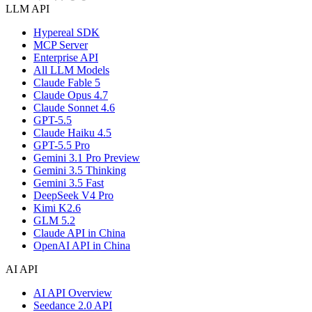
LLM API
Hypereal SDK
MCP Server
Enterprise API
All LLM Models
Claude Fable 5
Claude Opus 4.7
Claude Sonnet 4.6
GPT-5.5
Claude Haiku 4.5
GPT-5.5 Pro
Gemini 3.1 Pro Preview
Gemini 3.5 Thinking
Gemini 3.5 Fast
DeepSeek V4 Pro
Kimi K2.6
GLM 5.2
Claude API in China
OpenAI API in China
AI API
AI API Overview
Seedance 2.0 API