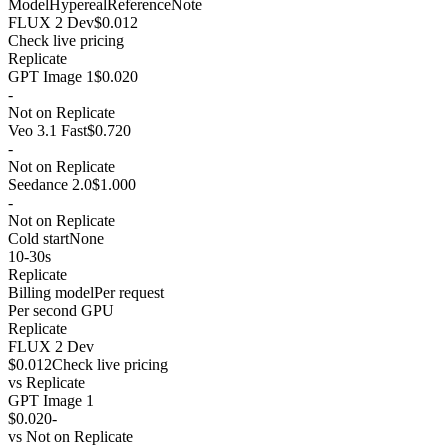
Model
Hypereal
Reference
Note
FLUX 2 Dev
$0.012
Check live pricing
Replicate
GPT Image 1
$0.020
-
Not on Replicate
Veo 3.1 Fast
$0.720
-
Not on Replicate
Seedance 2.0
$1.000
-
Not on Replicate
Cold start
None
10-30s
Replicate
Billing model
Per request
Per second GPU
Replicate
FLUX 2 Dev
$0.012
Check live pricing
vs
Replicate
GPT Image 1
$0.020
-
vs
Not on Replicate