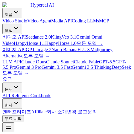
Hypereal AI
제품
Video Studio
Video Agent
Media API
Coding LLMs
MCP
모델
비디오 API
Seedance 2.0
Kling
Veo 3.1
Gemini Omni
Video
HappyHorse 1.1
HappyHorse 1.0
모든 모델
→
이미지 API
GPT Image 2
Nano Banana
FLUX
Midjourney
Alternative
모든 모델
→
LLM API
Claude Opus
Claude Sonnet
Claude Fable
GPT-5.5
GPT-
5.5 Pro
Gemini 3 Pro
Gemini 3.5 Fast
Gemini 3.5 Thinking
DeepSeek
모든 모델
→
요금
문서
API Reference
Cookbook
회사
엔터프라이즈
Affiliate
회사 소개
변경 로그
문의
무료 시작