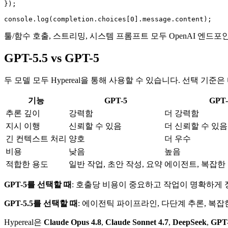
});

툴/함수 호출, 스트리밍, 시스템 프롬프트 모두 OpenAI 엔
GPT-5.5 vs GPT-5
두 모델 모두 Hypereal을 통해 사용할 수 있습니다. 선택 기준
기능
GPT-5
GPT-
추론 깊이
강력함
더 강력함
지시 이행
신뢰할 수 있음
더 신뢰할 수 있음
긴 컨텍스트 처리
양호
더 우수
비용
낮음
높음
적합한 용도
일반 작업, 초안 작성, 요약
에이전트, 복잡한 
GPT-5를 선택할 때
: 호출당 비용이 중요하고 작업이 명확하게 정
GPT-5.5를 선택할 때
: 에이전틱 파이프라인, 다단계 추론, 복잡
Hypereal은
Claude Opus 4.8
,
Claude Sonnet 4.7
,
DeepSeek
,
GPT-