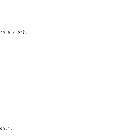
rn a / b"},

on.",
