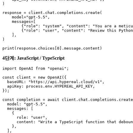
)

response = client.chat.completions.create(

    model="gpt-5.5",

    messages=[

        {"role": "system", "content": "You are a meticu
        {"role": "user", "content": "Review this Python
    ],

)

4단계: JavaScript / TypeScript
import OpenAI from "openai";

const client = new OpenAI({

  baseURL: "https://api.hypereal.cloud/v1",

  apiKey: process.env.HYPEREAL_API_KEY,

});

const completion = await client.chat.completions.create
  model: "gpt-5.5",

  messages: [

    {

      role: "user",

      content: "Write a TypeScript function that deboun
    },

  ],
