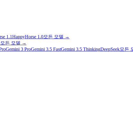
se 1.1
HappyHorse 1.0
모든 모델
→
e
모든 모델
→
Pro
Gemini 3 Pro
Gemini 3.5 Fast
Gemini 3.5 Thinking
DeepSeek
모든 