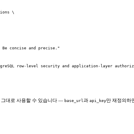
ions \

 Be concise and precise."

greSQL row-level security and application-layer authoriz
지를 그대로 사용할 수 있습니다 —
과
만 재정의하면
base_url
api_key