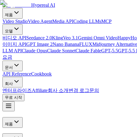
Hypereal AI
제품
Video Studio
Video Agent
Media API
Coding LLMs
MCP
모델
비디오 API
Seedance 2.0
Kling
Veo 3.1
Gemini Omni Video
HappyHor
이미지 API
GPT Image 2
Nano Banana
FLUX
Midjourney Alternativ
LLM API
Claude Opus
Claude Sonnet
Claude Fable
GPT-5.5
GPT-5.5 
요금
문서
API Reference
Cookbook
회사
엔터프라이즈
Affiliate
회사 소개
변경 로그
문의
무료 시작
제품