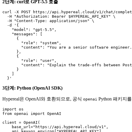
2단계: curl로 GPT-5.5 호출
curl -X POST https://api.hypereal.cloud/v1/chat/complet
  -H "Authorization: Bearer $HYPEREAL_API_KEY" \

  -H "Content-Type: application/json" \

  -d '{

    "model": "gpt-5.5",

    "messages": [

      {

        "role": "system",

        "content": "You are a senior software engineer.
      },

      {

        "role": "user",

        "content": "Explain the trade-offs between Post
      }

    ]

3단계: Python (OpenAI SDK)
Hypereal은 OpenAI와 호환되므로, 공식
Python 패키
openai
import os

from openai import OpenAI

client = OpenAI(

    base_url="https://api.hypereal.cloud/v1",

    api_key=os.environ["HYPEREAL_API_KEY"],
