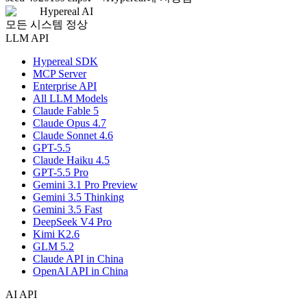
Hypereal AI
모든 시스템 정상
LLM API
Hypereal SDK
MCP Server
Enterprise API
All LLM Models
Claude Fable 5
Claude Opus 4.7
Claude Sonnet 4.6
GPT-5.5
Claude Haiku 4.5
GPT-5.5 Pro
Gemini 3.1 Pro Preview
Gemini 3.5 Thinking
Gemini 3.5 Fast
DeepSeek V4 Pro
Kimi K2.6
GLM 5.2
Claude API in China
OpenAI API in China
AI API