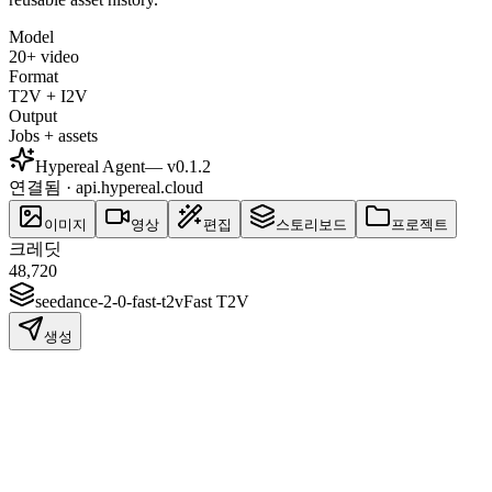
Model
20+ video
Format
T2V + I2V
Output
Jobs + assets
Hypereal Agent
— v
0.1.2
연결됨 · api.hypereal.cloud
이미지
영상
편집
스토리보드
프로젝트
크레딧
48,720
seedance-2-0-fast-t2v
Fast T2V
생성