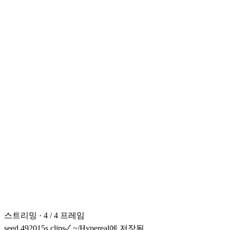
스트리밍 · 4 / 4 프레임
seed 49201
5s clips
✓
~/Hypereal에 저장됨