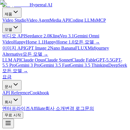
Hypereal AI
제품
Video Studio
Video Agent
Media API
Coding LLMs
MCP
모델
비디오 API
Seedance 2.0
Kling
Veo 3.1
Gemini Omni
Video
HappyHorse 1.1
HappyHorse 1.0
모든 모델
→
이미지 API
GPT Image 2
Nano Banana
FLUX
Midjourney
Alternative
모든 모델
→
LLM API
Claude Opus
Claude Sonnet
Claude Fable
GPT-5.5
GPT-
5.5 Pro
Gemini 3 Pro
Gemini 3.5 Fast
Gemini 3.5 Thinking
DeepSeek
모든 모델
→
요금
문서
API Reference
Cookbook
회사
엔터프라이즈
Affiliate
회사 소개
변경 로그
문의
무료 시작