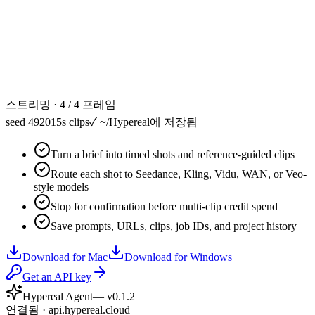
스트리밍 · 4 / 4 프레임
seed 49201
5s clips
✓
~/Hypereal에 저장됨
Turn a brief into timed shots and reference-guided clips
Route each shot to Seedance, Kling, Vidu, WAN, or Veo-
style models
Stop for confirmation before multi-clip credit spend
Save prompts, URLs, clips, job IDs, and project history
Download for Mac
Download for Windows
Get an API key
Hypereal Agent
— v
0.1.2
연결됨 · api.hypereal.cloud