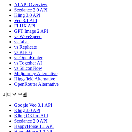
AI API Overview
Seedance 2.0 API
Kling 3.0 API
Veo 3.1 API
FLUX API
GPT Image 2 API
vs WaveSpeed
vs fal.ai
vs Replicate
vs KIE.ai
vs OpenRouter
vs Together AI
vs SiliconFlow
Midjourney Alternative
Higgsfield Alternative
OpenRouter Alternative
비디오 모델
Google Veo 3.1 API
Kling 3.0 API
Kling O3 Pro API
Seedance 2.0 API
HappyHorse 1.1 API
HappyHorse 1.0 API