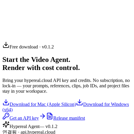
04
Free download · v0.1.2
Start the Video Agent.
Render with cost control.
Bring your hypereal.cloud API key and credits. No subscription, no
lock-in — your prompts, references, clips, job IDs, and project files
stay in your workspace.
Download for Mac (Apple Silicon)
Download for Windows
(x64)
Get an API key
Release manifest
Hypereal Agent
— v
0.1.2
연결됨 · api.hypereal.cloud