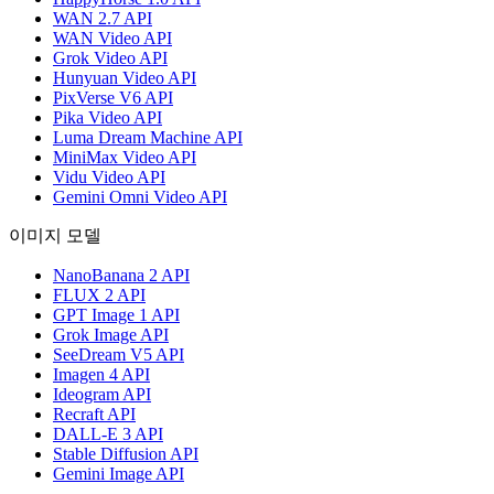
WAN 2.7 API
WAN Video API
Grok Video API
Hunyuan Video API
PixVerse V6 API
Pika Video API
Luma Dream Machine API
MiniMax Video API
Vidu Video API
Gemini Omni Video API
이미지 모델
NanoBanana 2 API
FLUX 2 API
GPT Image 1 API
Grok Image API
SeeDream V5 API
Imagen 4 API
Ideogram API
Recraft API
DALL-E 3 API
Stable Diffusion API
Gemini Image API