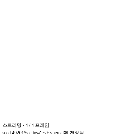
스트리밍 · 4 / 4 프레임
seed 49201
5s clips
✓
~/Hypereal에 저장됨