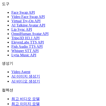
도구
Face Swap API
Video Face Swap API
Virtual Try-On API
AI Talking Avatar API
Lip Sync API
OmniHuman Avatar API
Tripo3D H3.1 API
ElevenLabs TTS API
Fish Audio TTS API
Whisper STT API
Lyria Music API
생성기
Video Agent
AI 이미지 생성기
AI 비디오 생성기
컬렉션
최고 비디오 모델
최고 이미지 모델