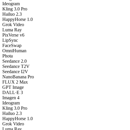
Ideogram
Kling 3.0 Pro
Hailuo 2.3
HappyHorse 1.0
Grok Video
Luma Ray
PixVerse v6
LipSync
FaceSwap
OmniHuman
Phota
Seedance 2.0
Seedance T2V
Seedance I2V
NanoBanana Pro
FLUX 2 Max
GPT Image
DALL·E 3
Imagen 4
Ideogram
Kling 3.0 Pro
Hailuo 2.3
HappyHorse 1.0
Grok Video
Luma Ray