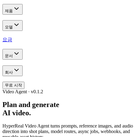
제품
모델
요금
문서
회사
무료 시작
Video Agent · v0.1.2
Plan and generate
AI video.
HyperReal Video Agent turns prompts, reference images, and audio
direction into shot plans, model routes, async jobs, webhooks, and
reusable asset history.