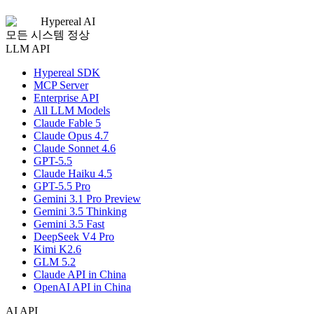
Hypereal AI
모든 시스템 정상
LLM API
Hypereal SDK
MCP Server
Enterprise API
All LLM Models
Claude Fable 5
Claude Opus 4.7
Claude Sonnet 4.6
GPT-5.5
Claude Haiku 4.5
GPT-5.5 Pro
Gemini 3.1 Pro Preview
Gemini 3.5 Thinking
Gemini 3.5 Fast
DeepSeek V4 Pro
Kimi K2.6
GLM 5.2
Claude API in China
OpenAI API in China
AI API