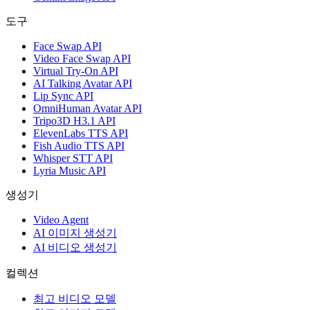
도구
Face Swap API
Video Face Swap API
Virtual Try-On API
AI Talking Avatar API
Lip Sync API
OmniHuman Avatar API
Tripo3D H3.1 API
ElevenLabs TTS API
Fish Audio TTS API
Whisper STT API
Lyria Music API
생성기
Video Agent
AI 이미지 생성기
AI 비디오 생성기
컬렉션
최고 비디오 모델