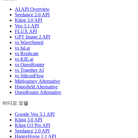
AI API Overview
Seedance 2.0 API
Kling 3.0 API
Veo 3.1 API
FLUX API
GPT Image 2 API
vs WaveSpeed
vs fal.ai
vs Replicate
vs KIE.ai
vs OpenRouter
vs Together AI
vs SiliconFlow
Midjourney Alternative
Higgsfield Alternative
OpenRouter Alternative
비디오 모델
Google Veo 3.1 API
Kling 3.0 API
Kling O3 Pro API
Seedance 2.0 API
HappyHorse 1.1 API