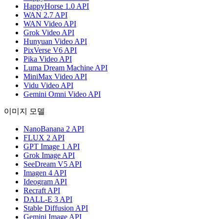
HappyHorse 1.0 API
WAN 2.7 API
WAN Video API
Grok Video API
Hunyuan Video API
PixVerse V6 API
Pika Video API
Luma Dream Machine API
MiniMax Video API
Vidu Video API
Gemini Omni Video API
이미지 모델
NanoBanana 2 API
FLUX 2 API
GPT Image 1 API
Grok Image API
SeeDream V5 API
Imagen 4 API
Ideogram API
Recraft API
DALL-E 3 API
Stable Diffusion API
Gemini Image API