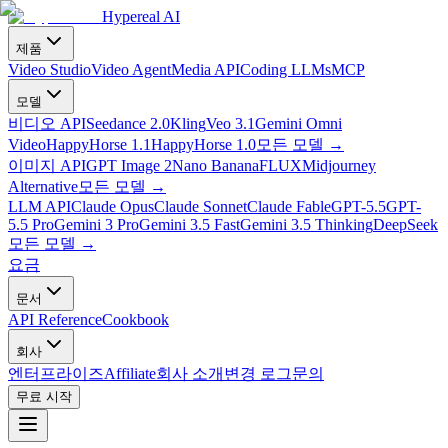
Hypereal AI
제품
Video Studio
Video Agent
Media API
Coding LLMs
MCP
모델
비디오 API
Seedance 2.0
Kling
Veo 3.1
Gemini Omni
Video
HappyHorse 1.1
HappyHorse 1.0
모든 모델
→
이미지 API
GPT Image 2
Nano Banana
FLUX
Midjourney
Alternative
모든 모델
→
LLM API
Claude Opus
Claude Sonnet
Claude Fable
GPT-5.5
GPT-
5.5 Pro
Gemini 3 Pro
Gemini 3.5 Fast
Gemini 3.5 Thinking
DeepSeek
모든 모델
→
요금
문서
API Reference
Cookbook
회사
엔터프라이즈
Affiliate
회사 소개
변경 로그
문의
무료 시작