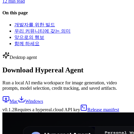
12 min read
On this page
개발자를 위한 빌드
우리 커뮤니티에 갖는 의미
앞으로의 행보
함께 하세요
Desktop agent
Download Hypereal Agent
Run a local AI media workspace for image generation, video
prompts, model selection, credit tracking, and saved artifacts.
Mac
Windows
v
0.1.2
Requires a hypereal.cloud API key
Release manifest