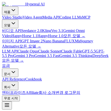
Hypereal AI
제품
Video Studio
Video Agent
Media API
Coding LLMs
MCP
모델
비디오 API
Seedance 2.0
Kling
Veo 3.1
Gemini Omni
Video
HappyHorse 1.1
HappyHorse 1.0
모든 모델
→
이미지 API
GPT Image 2
Nano Banana
FLUX
Midjourney
Alternative
모든 모델
→
LLM API
Claude Opus
Claude Sonnet
Claude Fable
GPT-5.5
GPT-
5.5 Pro
Gemini 3 Pro
Gemini 3.5 Fast
Gemini 3.5 Thinking
DeepSeek
모든 모델
→
요금
문서
API Reference
Cookbook
회사
엔터프라이즈
Affiliate
회사 소개
변경 로그
문의
무료 시작