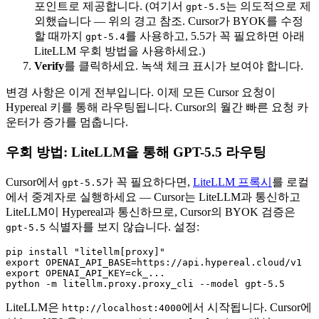
포인트로 제공합니다. (여기서
는 의도적으로 제
gpt-5.5
외했습니다 — 위의 경고 참조. Cursor가 BYOK를 수정
할 때까지
를 사용하고, 5.5가 꼭 필요하면 아래
gpt-5.4
LiteLLM 우회 방법을 사용하세요.)
Verify
를 클릭하세요. 녹색 체크 표시가 보여야 합니다.
변경 사항은 이게 전부입니다. 이제 모든 Cursor 요청이
Hypereal 키를 통해 라우팅됩니다. Cursor의 월간 빠른 요청 카
운터가 증가를 멈춥니다.
우회 방법: LiteLLM을 통해 GPT-5.5 라우팅
Cursor에서
가 꼭 필요하다면,
LiteLLM 프록시
를 로컬
gpt-5.5
에서 중계자로 실행하세요 — Cursor는 LiteLLM과 통신하고
LiteLLM이 Hypereal과 통신하므로, Cursor의 BYOK 검증은
식별자를 보지 않습니다. 설정:
gpt-5.5
pip install "litellm[proxy]"

export OPENAI_API_BASE=https://api.hypereal.cloud/v1

export OPENAI_API_KEY=ck_...

LiteLLM은
에서 시작됩니다. Cursor에
http://localhost:4000