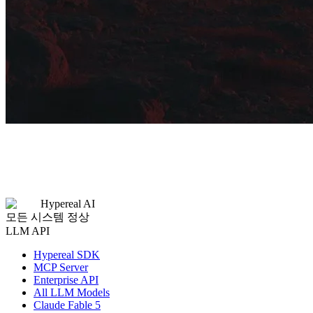
Hypereal AI
모든 시스템 정상
LLM API
Hypereal SDK
MCP Server
Enterprise API
All LLM Models
Claude Fable 5