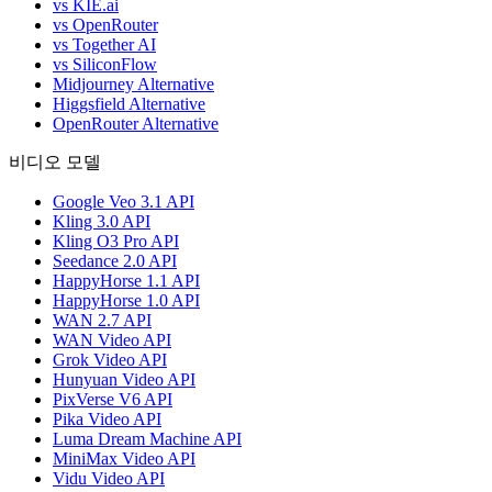
vs KIE.ai
vs OpenRouter
vs Together AI
vs SiliconFlow
Midjourney Alternative
Higgsfield Alternative
OpenRouter Alternative
비디오 모델
Google Veo 3.1 API
Kling 3.0 API
Kling O3 Pro API
Seedance 2.0 API
HappyHorse 1.1 API
HappyHorse 1.0 API
WAN 2.7 API
WAN Video API
Grok Video API
Hunyuan Video API
PixVerse V6 API
Pika Video API
Luma Dream Machine API
MiniMax Video API
Vidu Video API