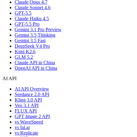
Claude Opus 4.7
Claude Sonnet 4.6
GPT-5.5
Claude Haiku 4.5
GPT-5.5 Pro
Gemini 3.1 Pro Preview
Gemini 3.5 Thinking
Gemini 3.5 Fast
DeepSeek V4 Pro
Kimi K2.6
GLM 5.2
Claude API in China
OpenAI API in China
AI API
AI API Overview
Seedance 2.0 API
Kling 3.0 API
Veo 3.1 API
FLUX API
GPT Image 2 API
vs WaveSpeed
vs fal.ai
vs Replicate