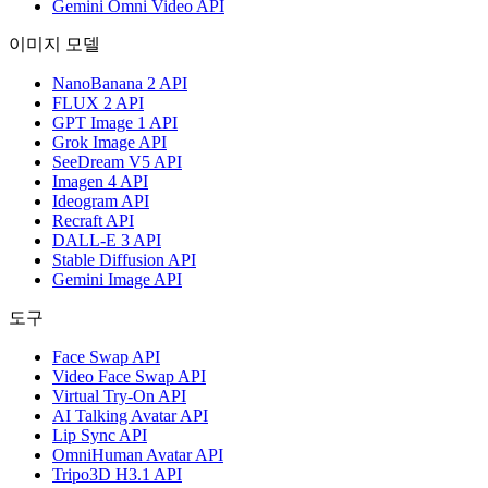
Gemini Omni Video API
이미지 모델
NanoBanana 2 API
FLUX 2 API
GPT Image 1 API
Grok Image API
SeeDream V5 API
Imagen 4 API
Ideogram API
Recraft API
DALL-E 3 API
Stable Diffusion API
Gemini Image API
도구
Face Swap API
Video Face Swap API
Virtual Try-On API
AI Talking Avatar API
Lip Sync API
OmniHuman Avatar API
Tripo3D H3.1 API