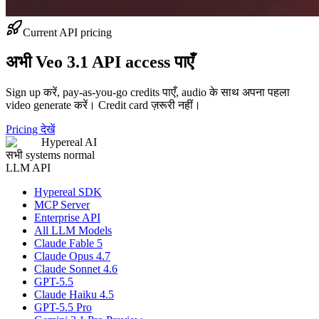
Current API pricing
अभी Veo 3.1 API access पाएँ
Sign up करें, pay-as-you-go credits पाएँ, audio के साथ अपना पहला
video generate करें। Credit card ज़रूरी नहीं।
Pricing देखें
Hypereal AI
सभी systems normal
LLM API
Hypereal SDK
MCP Server
Enterprise API
All LLM Models
Claude Fable 5
Claude Opus 4.7
Claude Sonnet 4.6
GPT-5.5
Claude Haiku 4.5
GPT-5.5 Pro