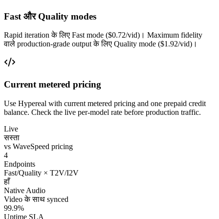
Fast और Quality modes
Rapid iteration के लिए Fast mode ($0.72/vid)। Maximum fidelity
वाले production-grade output के लिए Quality mode ($1.92/vid)।
Current metered pricing
Use Hypereal with current metered pricing and one prepaid credit
balance. Check the live per-model rate before production traffic.
Live
सस्ता
vs WaveSpeed pricing
4
Endpoints
Fast/Quality × T2V/I2V
हाँ
Native Audio
Video के साथ synced
99.9%
Uptime SLA