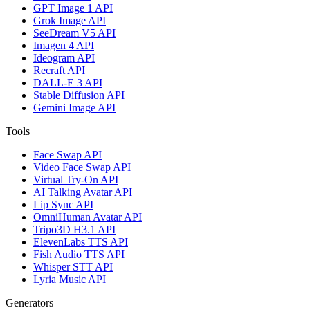
GPT Image 1 API
Grok Image API
SeeDream V5 API
Imagen 4 API
Ideogram API
Recraft API
DALL-E 3 API
Stable Diffusion API
Gemini Image API
Tools
Face Swap API
Video Face Swap API
Virtual Try-On API
AI Talking Avatar API
Lip Sync API
OmniHuman Avatar API
Tripo3D H3.1 API
ElevenLabs TTS API
Fish Audio TTS API
Whisper STT API
Lyria Music API
Generators