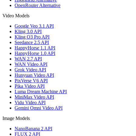
OpenRouter Alternative
Video Models
Google Veo 3.1 API
Kling 3.0 API
Kling O3 Pro API
Seedance 2.5 API
HappyHorse 1.1 API
HappyHorse 1.0 API
WAN 2.7 API
WAN Video API
Grok Video API
Hunyuan Video API
PixVerse V6 API
Pika Video API
Luma Dream Machine API
MiniMax Video API
Vidu Video API
Gemini Omni Video API
Image Models
NanoBanana 2 API
FLUX 2 API