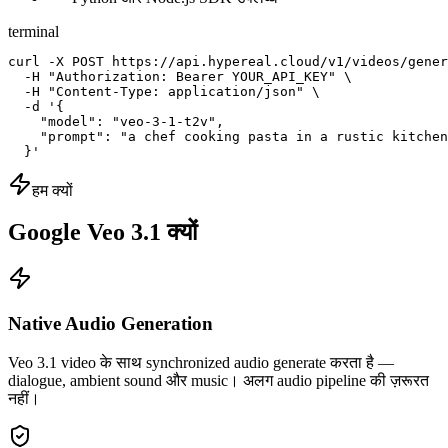
terminal
curl -X POST https://api.hypereal.cloud/v1/videos/gener
  -H "Authorization: Bearer YOUR_API_KEY" \

  -H "Content-Type: application/json" \

  -d '{

    "model": "veo-3-1-t2v",

    "prompt": "a chef cooking pasta in a rustic kitchen
  }'
हम क्यों
Google Veo 3.1 क्यों
Native Audio Generation
Veo 3.1 video के साथ synchronized audio generate करता है —
dialogue, ambient sound और music। अलग audio pipeline की ज़रूरत
नहीं।