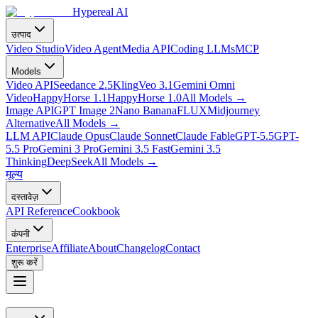
Hypereal AI
उत्पाद
Video Studio
Video Agent
Media API
Coding LLMs
MCP
Models
Video API
Seedance 2.5
Kling
Veo 3.1
Gemini Omni
Video
HappyHorse 1.1
HappyHorse 1.0
All Models
→
Image API
GPT Image 2
Nano Banana
FLUX
Midjourney
Alternative
All Models
→
LLM API
Claude Opus
Claude Sonnet
Claude Fable
GPT-5.5
GPT-
5.5 Pro
Gemini 3 Pro
Gemini 3.5 Fast
Gemini 3.5
Thinking
DeepSeek
All Models
→
मूल्य
दस्तावेज़
API Reference
Cookbook
कंपनी
Enterprise
Affiliate
About
Changelog
Contact
शुरू करें