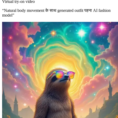
Virtual try-on video
“
Natural body movement के साथ generated outfit पहना AI fashion
model
”