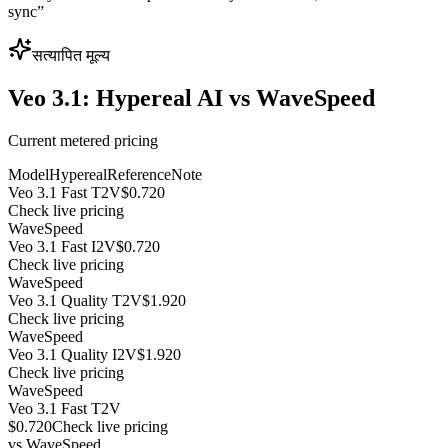
sync
”
सत्यापित मूल्य
Veo 3.1: Hypereal AI vs WaveSpeed
Current metered pricing
Model
Hypereal
Reference
Note
Veo 3.1 Fast T2V
$0.720
Check live pricing
WaveSpeed
Veo 3.1 Fast I2V
$0.720
Check live pricing
WaveSpeed
Veo 3.1 Quality T2V
$1.920
Check live pricing
WaveSpeed
Veo 3.1 Quality I2V
$1.920
Check live pricing
WaveSpeed
Veo 3.1 Fast T2V
$0.720
Check live pricing
vs
WaveSpeed