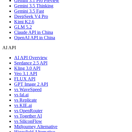
Gemini 3.1 Pro Preview
Gemini 3.5 Thinking
Gemini 3.5 Fast
DeepSeek V4 Pro
Kimi K2.6
GLM 5.2
Claude API in China
OpenAI API in China
AI API
AI API Overview
Seedance 2.5 API
Kling 3.0 API
Veo 3.1 API
FLUX API
GPT Image 2 API
vs WaveSpeed
vs fal.ai
vs Replicate
vs KIE.ai
vs OpenRouter
vs Together AI
vs SiliconFlow
Midjourney Alternative
Higgsfield Alternative