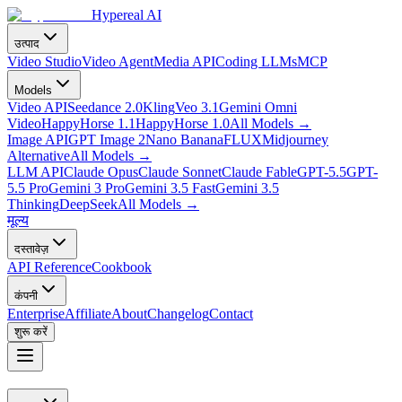
Hypereal AI
उत्पाद
Video Studio
Video Agent
Media API
Coding LLMs
MCP
Models
Video API
Seedance 2.0
Kling
Veo 3.1
Gemini Omni
Video
HappyHorse 1.1
HappyHorse 1.0
All Models
→
Image API
GPT Image 2
Nano Banana
FLUX
Midjourney
Alternative
All Models
→
LLM API
Claude Opus
Claude Sonnet
Claude Fable
GPT-5.5
GPT-
5.5 Pro
Gemini 3 Pro
Gemini 3.5 Fast
Gemini 3.5
Thinking
DeepSeek
All Models
→
मूल्य
दस्तावेज़
API Reference
Cookbook
कंपनी
Enterprise
Affiliate
About
Changelog
Contact
शुरू करें