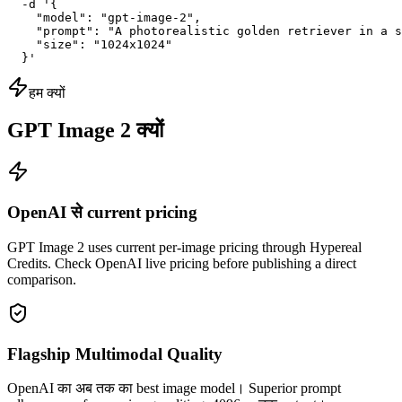
  -d '{

    "model": "gpt-image-2",

    "prompt": "A photorealistic golden retriever in a s
    "size": "1024x1024"

  }'
हम क्यों
GPT Image 2 क्यों
OpenAI से current pricing
GPT Image 2 uses current per-image pricing through Hypereal
Credits. Check OpenAI live pricing before publishing a direct
comparison.
Flagship Multimodal Quality
OpenAI का अब तक का best image model। Superior prompt