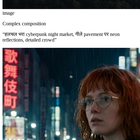
image
Complex composition
“
हलचल भरा cyberpunk night market, गीले pavement पर neon
reflections, detailed crowd
”