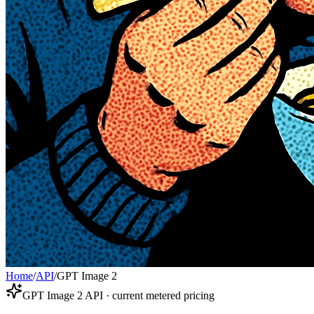
Home
/
API
/
GPT Image 2
GPT Image 2 API · current metered pricing