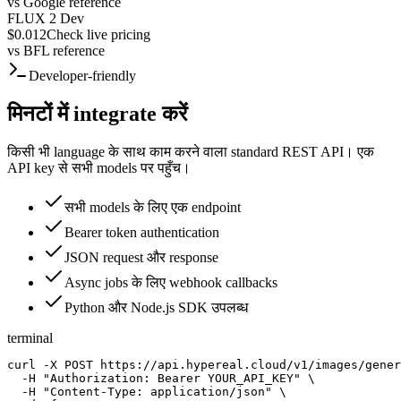
vs
Google reference
FLUX 2 Dev
$0.012
Check live pricing
vs
BFL reference
Developer-friendly
मिनटों में integrate करें
किसी भी language के साथ काम करने वाला standard REST API। एक
API key से सभी models पर पहुँच।
सभी models के लिए एक endpoint
Bearer token authentication
JSON request और response
Async jobs के लिए webhook callbacks
Python और Node.js SDK उपलब्ध
terminal
curl -X POST https://api.hypereal.cloud/v1/images/gener
  -H "Authorization: Bearer YOUR_API_KEY" \

  -H "Content-Type: application/json" \
