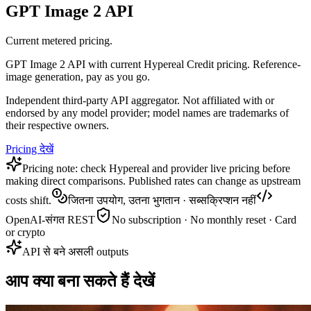
GPT Image 2 API
Current metered pricing.
GPT Image 2 API with current Hypereal Credit pricing. Reference-
image generation, pay as you go.
Independent third-party API aggregator. Not affiliated with or
endorsed by any model provider; model names are trademarks of
their respective owners.
Pricing देखें
Pricing note: check Hypereal and provider live pricing before
making direct comparisons. Published rates can change as upstream
costs shift.
जितना उपयोग, उतना भुगतान · सब्सक्रिप्शन नहीं
OpenAI-संगत REST
No subscription · No monthly reset · Card
or crypto
API से बने असली outputs
आप क्या बना सकते हैं देखें