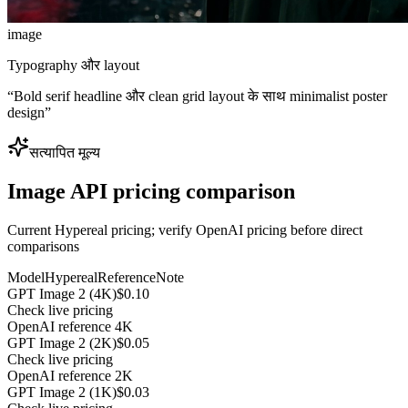
image
Typography और layout
“
Bold serif headline और clean grid layout के साथ minimalist poster
design
”
सत्यापित मूल्य
Image API pricing comparison
Current Hypereal pricing; verify OpenAI pricing before direct
comparisons
Model
Hypereal
Reference
Note
GPT Image 2 (4K)
$0.10
Check live pricing
OpenAI reference 4K
GPT Image 2 (2K)
$0.05
Check live pricing
OpenAI reference 2K
GPT Image 2 (1K)
$0.03