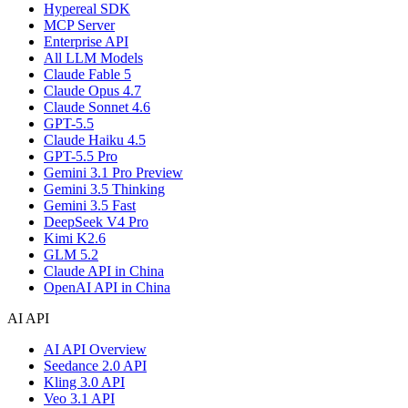
Hypereal SDK
MCP Server
Enterprise API
All LLM Models
Claude Fable 5
Claude Opus 4.7
Claude Sonnet 4.6
GPT-5.5
Claude Haiku 4.5
GPT-5.5 Pro
Gemini 3.1 Pro Preview
Gemini 3.5 Thinking
Gemini 3.5 Fast
DeepSeek V4 Pro
Kimi K2.6
GLM 5.2
Claude API in China
OpenAI API in China
AI API
AI API Overview
Seedance 2.0 API
Kling 3.0 API
Veo 3.1 API