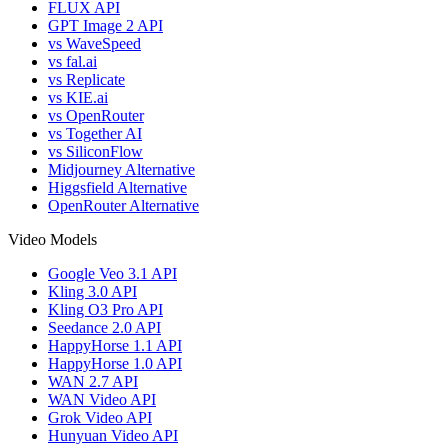
FLUX API
GPT Image 2 API
vs WaveSpeed
vs fal.ai
vs Replicate
vs KIE.ai
vs OpenRouter
vs Together AI
vs SiliconFlow
Midjourney Alternative
Higgsfield Alternative
OpenRouter Alternative
Video Models
Google Veo 3.1 API
Kling 3.0 API
Kling O3 Pro API
Seedance 2.0 API
HappyHorse 1.1 API
HappyHorse 1.0 API
WAN 2.7 API
WAN Video API
Grok Video API
Hunyuan Video API