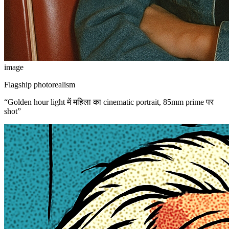
image
Flagship photorealism
“
Golden hour light में महिला का cinematic portrait, 85mm prime पर
shot
”