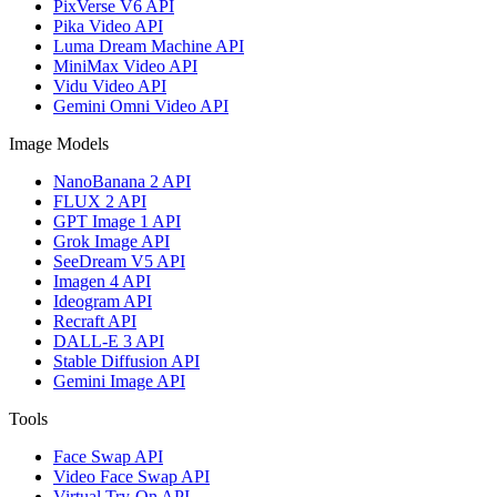
PixVerse V6 API
Pika Video API
Luma Dream Machine API
MiniMax Video API
Vidu Video API
Gemini Omni Video API
Image Models
NanoBanana 2 API
FLUX 2 API
GPT Image 1 API
Grok Image API
SeeDream V5 API
Imagen 4 API
Ideogram API
Recraft API
DALL-E 3 API
Stable Diffusion API
Gemini Image API
Tools
Face Swap API
Video Face Swap API
Virtual Try-On API