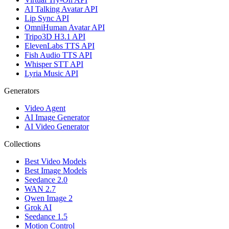
AI Talking Avatar API
Lip Sync API
OmniHuman Avatar API
Tripo3D H3.1 API
ElevenLabs TTS API
Fish Audio TTS API
Whisper STT API
Lyria Music API
Generators
Video Agent
AI Image Generator
AI Video Generator
Collections
Best Video Models
Best Image Models
Seedance 2.0
WAN 2.7
Qwen Image 2
Grok AI
Seedance 1.5
Motion Control