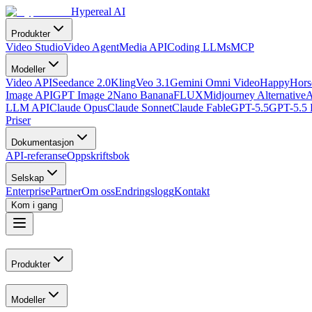
Hypereal AI
Produkter
Video Studio
Video Agent
Media API
Coding LLMs
MCP
Modeller
Video API
Seedance 2.0
Kling
Veo 3.1
Gemini Omni Video
HappyHorse
Image API
GPT Image 2
Nano Banana
FLUX
Midjourney Alternative
A
LLM API
Claude Opus
Claude Sonnet
Claude Fable
GPT-5.5
GPT-5.5 
Priser
Dokumentasjon
API-referanse
Oppskriftsbok
Selskap
Enterprise
Partner
Om oss
Endringslogg
Kontakt
Kom i gang
Produkter
Modeller