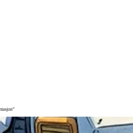
ntasjon
”