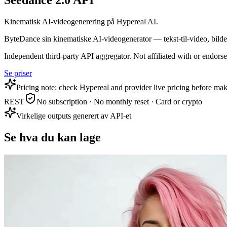
Seedance 2.0 API
Kinematisk AI-videogenerering på Hypereal AI.
ByteDance sin kinematiske AI-videogenerator — tekst-til-video, bilde-t
Independent third-party API aggregator. Not affiliated with or endor
Se priser
Pricing note: check Hypereal and provider live pricing before mak
REST
No subscription · No monthly reset · Card or crypto
Virkelige outputs generert av API-et
Se hva du kan lage