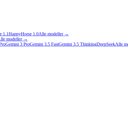
 1.1
HappyHorse 1.0
Alle modeller
→
lle modeller
→
Pro
Gemini 3 Pro
Gemini 3.5 Fast
Gemini 3.5 Thinking
DeepSeek
Alle m