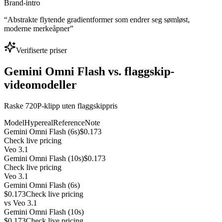
Brand-intro
“
Abstrakte flytende gradientformer som endrer seg sømløst,
moderne merkeåpner
”
Verifiserte priser
Gemini Omni Flash vs. flaggskip-
videomodeller
Raske 720P-klipp uten flaggskippris
Model
Hypereal
Reference
Note
Gemini Omni Flash (6s)
$0.173
Check live pricing
Veo 3.1
Gemini Omni Flash (10s)
$0.173
Check live pricing
Veo 3.1
Gemini Omni Flash (6s)
$0.173
Check live pricing
vs
Veo 3.1
Gemini Omni Flash (10s)
$0.173
Check live pricing