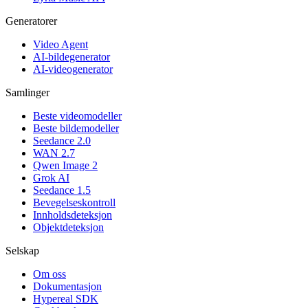
Generatorer
Video Agent
AI-bildegenerator
AI-videogenerator
Samlinger
Beste videomodeller
Beste bildemodeller
Seedance 2.0
WAN 2.7
Qwen Image 2
Grok AI
Seedance 1.5
Bevegelseskontroll
Innholdsdeteksjon
Objektdeteksjon
Selskap
Om oss
Dokumentasjon
Hypereal SDK