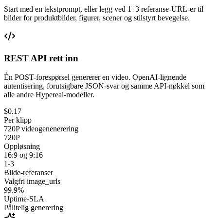
Start med en tekstprompt, eller legg ved 1–3 referanse-URL-er til
bilder for produktbilder, figurer, scener og stilstyrt bevegelse.
REST API rett inn
Én POST-forespørsel genererer en video. OpenAI-lignende
autentisering, forutsigbare JSON-svar og samme API-nøkkel som
alle andre Hypereal-modeller.
$0.17
Per klipp
720P videogenenerering
720P
Oppløsning
16:9 og 9:16
1-3
Bilde-referanser
Valgfri image_urls
99.9%
Uptime-SLA
Pålitelig generering