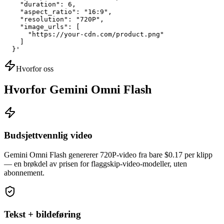
    "duration": 6,

    "aspect_ratio": "16:9",

    "resolution": "720P",

    "image_urls": [

      "https://your-cdn.com/product.png"

    ]

  }'
Hvorfor oss
Hvorfor Gemini Omni Flash
Budsjettvennlig video
Gemini Omni Flash genererer 720P-video fra bare $0.17 per klipp
— en brøkdel av prisen for flaggskip-video-modeller, uten
abonnement.
Tekst + bildeføring