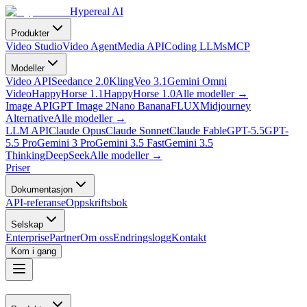
Hypereal AI
Produkter
Video Studio
Video Agent
Media API
Coding LLMs
MCP
Modeller
Video API
Seedance 2.0
Kling
Veo 3.1
Gemini Omni
Video
HappyHorse 1.1
HappyHorse 1.0
Alle modeller
→
Image API
GPT Image 2
Nano Banana
FLUX
Midjourney
Alternative
Alle modeller
→
LLM API
Claude Opus
Claude Sonnet
Claude Fable
GPT-5.5
GPT-
5.5 Pro
Gemini 3 Pro
Gemini 3.5 Fast
Gemini 3.5
Thinking
DeepSeek
Alle modeller
→
Priser
Dokumentasjon
API-referanse
Oppskriftsbok
Selskap
Enterprise
Partner
Om oss
Endringslogg
Kontakt
Kom i gang