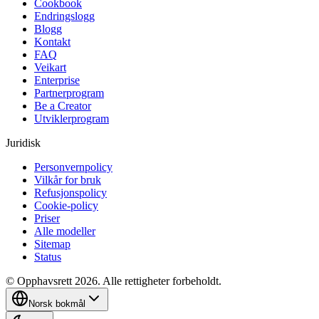
Cookbook
Endringslogg
Blogg
Kontakt
FAQ
Veikart
Enterprise
Partnerprogram
Be a Creator
Utviklerprogram
Juridisk
Personvernpolicy
Vilkår for bruk
Refusjonspolicy
Cookie-policy
Priser
Alle modeller
Sitemap
Status
© Opphavsrett 2026. Alle rettigheter forbeholdt.
Norsk bokmål