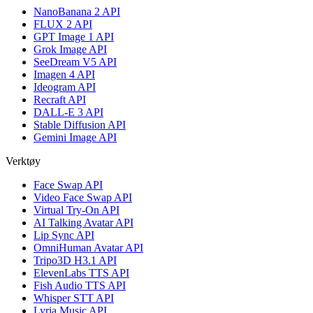
NanoBanana 2 API
FLUX 2 API
GPT Image 1 API
Grok Image API
SeeDream V5 API
Imagen 4 API
Ideogram API
Recraft API
DALL-E 3 API
Stable Diffusion API
Gemini Image API
Verktøy
Face Swap API
Video Face Swap API
Virtual Try-On API
AI Talking Avatar API
Lip Sync API
OmniHuman Avatar API
Tripo3D H3.1 API
ElevenLabs TTS API
Fish Audio TTS API
Whisper STT API
Lyria Music API