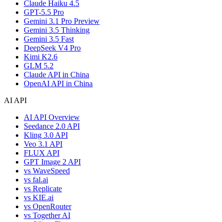
Claude Haiku 4.5
GPT-5.5 Pro
Gemini 3.1 Pro Preview
Gemini 3.5 Thinking
Gemini 3.5 Fast
DeepSeek V4 Pro
Kimi K2.6
GLM 5.2
Claude API in China
OpenAI API in China
AI API
AI API Overview
Seedance 2.0 API
Kling 3.0 API
Veo 3.1 API
FLUX API
GPT Image 2 API
vs WaveSpeed
vs fal.ai
vs Replicate
vs KIE.ai
vs OpenRouter
vs Together AI