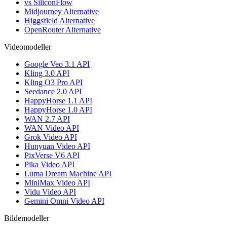
vs SiliconFlow
Midjourney Alternative
Higgsfield Alternative
OpenRouter Alternative
Videomodeller
Google Veo 3.1 API
Kling 3.0 API
Kling O3 Pro API
Seedance 2.0 API
HappyHorse 1.1 API
HappyHorse 1.0 API
WAN 2.7 API
WAN Video API
Grok Video API
Hunyuan Video API
PixVerse V6 API
Pika Video API
Luma Dream Machine API
MiniMax Video API
Vidu Video API
Gemini Omni Video API
Bildemodeller