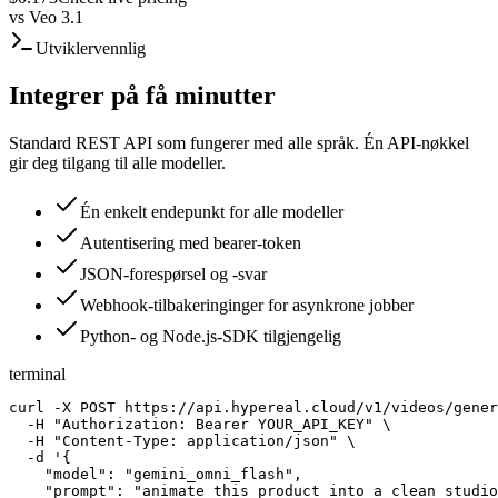
vs
Veo 3.1
Utviklervennlig
Integrer på få minutter
Standard REST API som fungerer med alle språk. Én API-nøkkel
gir deg tilgang til alle modeller.
Én enkelt endepunkt for alle modeller
Autentisering med bearer-token
JSON-forespørsel og -svar
Webhook-tilbakeringinger for asynkrone jobber
Python- og Node.js-SDK tilgjengelig
terminal
curl -X POST https://api.hypereal.cloud/v1/videos/gener
  -H "Authorization: Bearer YOUR_API_KEY" \

  -H "Content-Type: application/json" \

  -d '{

    "model": "gemini_omni_flash",

    "prompt": "animate this product into a clean studio