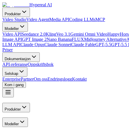
Hypereal AI
Produkter
Video Studio
Video Agent
Media API
Coding LLMs
MCP
Modeller
Video API
Seedance 2.0
Kling
Veo 3.1
Gemini Omni Video
HappyHorse
Image API
GPT Image 2
Nano Banana
FLUX
Midjourney Alternative
A
LLM API
Claude Opus
Claude Sonnet
Claude Fable
GPT-5.5
GPT-5.5 
Priser
Dokumentasjon
API-referanse
Oppskriftsbok
Selskap
Enterprise
Partner
Om oss
Endringslogg
Kontakt
Kom i gang
Produkter
Modeller