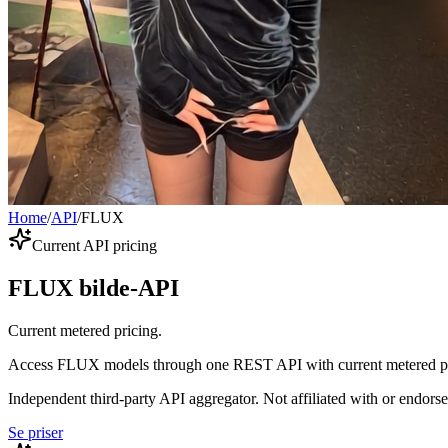
Home
/
API
/
FLUX
Current API pricing
FLUX bilde-API
Current metered pricing.
Access FLUX models through one REST API with current metered pr
Independent third-party API aggregator. Not affiliated with or endor
Se priser