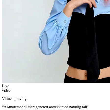
Live
video
Virtuell prøving
“
AI-motemodell iført generert antrekk med naturlig fall
”