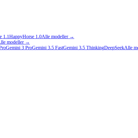
 1.1
HappyHorse 1.0
Alle modeller
→
lle modeller
→
Pro
Gemini 3 Pro
Gemini 3.5 Fast
Gemini 3.5 Thinking
DeepSeek
Alle m