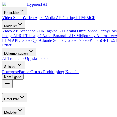
Hypereal AI
Produkter
Video Studio
Video Agent
Media API
Coding LLMs
MCP
Modeller
Video API
Seedance 2.0
Kling
Veo 3.1
Gemini Omni Video
HappyHorse
Image API
GPT Image 2
Nano Banana
FLUX
Midjourney Alternative
A
LLM API
Claude Opus
Claude Sonnet
Claude Fable
GPT-5.5
GPT-5.5 
Priser
Dokumentasjon
API-referanse
Oppskriftsbok
Selskap
Enterprise
Partner
Om oss
Endringslogg
Kontakt
Kom i gang
Produkter
Modeller