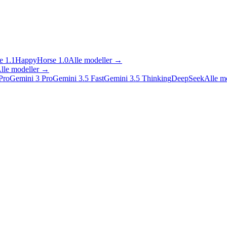
 1.1
HappyHorse 1.0
Alle modeller
→
lle modeller
→
Pro
Gemini 3 Pro
Gemini 3.5 Fast
Gemini 3.5 Thinking
DeepSeek
Alle m