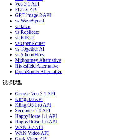
Veo 3.1 API
FLUX API
GPT Image 2 API
vs WaveSpeed
vs fal.ai
vs Replicate
vs KIE.ai
vs OpenRouter
vs Together AI
vs SiliconFlow
Midjourney Alternative
Higgsfield Alternative
OpenRouter Alternative
视频模型
Google Veo 3.1 API
Kling 3.0 API
Kling O3 Pro API
Seedance 2.0 API
HappyHorse 1.1 API
HappyHorse 1.0 API
WAN 2.7 API
WAN Video API
Grok Video API