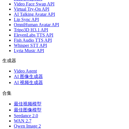
Video Face Swap API
Virtual Try-On API
AI Talking Avatar API
Lip Sync API
OmniHuman Avatar API
Tripo3D H3.1 API
ElevenLabs TTS API
Fish Audio TTS API
Whisper STT API
Lyria Music API
生成器
Video Agent
AI 图像生成器
AI 视频生成器
合集
最佳视频模型
最佳图像模型
Seedance 2.0
WAN 2.7
Qwen Image 2