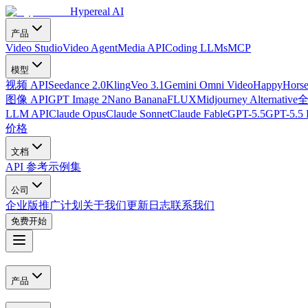
Hypereal AI
产品
Video Studio
Video Agent
Media API
Coding LLMs
MCP
模型
视频 API
Seedance 2.0
Kling
Veo 3.1
Gemini Omni Video
HappyHorse
图像 API
GPT Image 2
Nano Banana
FLUX
Midjourney Alternative
LLM API
Claude Opus
Claude Sonnet
Claude Fable
GPT-5.5
GPT-5.5 
价格
文档
API 参考
示例集
公司
企业版
推广计划
关于我们
更新日志
联系我们
免费开始
产品