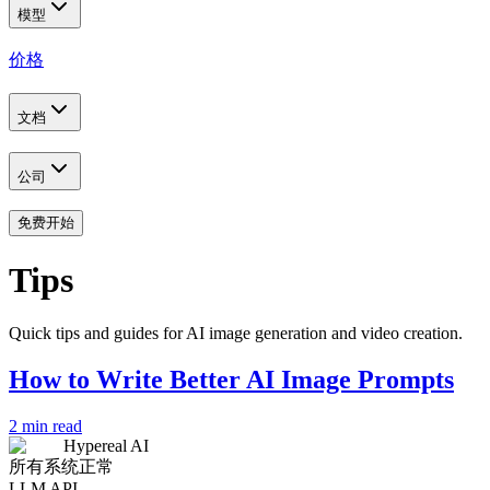
模型
价格
文档
公司
免费开始
Tips
Quick tips and guides for AI image generation and video creation.
How to Write Better AI Image Prompts
2 min read
Hypereal AI
所有系统正常
LLM API