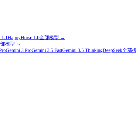
 1.1
HappyHorse 1.0
全部模型
→
全部模型
→
Pro
Gemini 3 Pro
Gemini 3.5 Fast
Gemini 3.5 Thinking
DeepSeek
全部