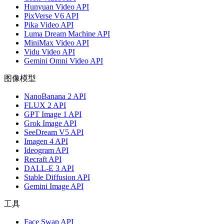
Hunyuan Video API
PixVerse V6 API
Pika Video API
Luma Dream Machine API
MiniMax Video API
Vidu Video API
Gemini Omni Video API
图像模型
NanoBanana 2 API
FLUX 2 API
GPT Image 1 API
Grok Image API
SeeDream V5 API
Imagen 4 API
Ideogram API
Recraft API
DALL-E 3 API
Stable Diffusion API
Gemini Image API
工具
Face Swap API