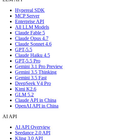
Hypereal SDK
MCP Server
Enterprise API
All LLM Models
Claude Fable 5
Claude Opus 4.7
Claude Sonnet 4.6
GPT-5.5
Claude Haiku 4.5
GPT-5.5 Pro
Gemini 3.1 Pro Preview
Gemini 3.5 Thinking
Gemini 3.5 Fast
DeepSeek V4 Pro
Kimi K2.6
GLM 5.2
Claude API in China
OpenAI API in China
AI API
AI API Overview
Seedance 2.0 API
Kling 3.0 API