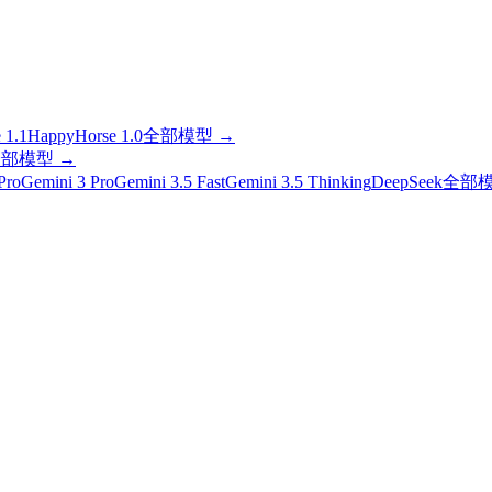
 1.1
HappyHorse 1.0
全部模型
→
全部模型
→
Pro
Gemini 3 Pro
Gemini 3.5 Fast
Gemini 3.5 Thinking
DeepSeek
全部