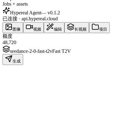
Jobs + assets
Hypereal Agent
— v
0.1.2
已连接 · api.hypereal.cloud
图像
视频
编辑
长视频
项目
额度
48,720
seedance-2-0-fast-t2v
Fast T2V
生成