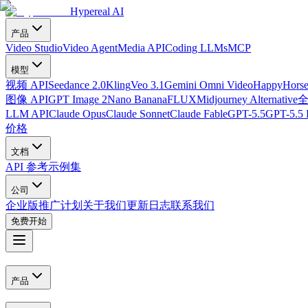
Hypereal AI
产品
Video Studio
Video Agent
Media API
Coding LLMs
MCP
模型
视频 API
Seedance 2.0
Kling
Veo 3.1
Gemini Omni Video
HappyHorse
图像 API
GPT Image 2
Nano Banana
FLUX
Midjourney Alternative
LLM API
Claude Opus
Claude Sonnet
Claude Fable
GPT-5.5
GPT-5.5 
价格
文档
API 参考
示例集
公司
企业版
推广计划
关于我们
更新日志
联系我们
免费开始
产品