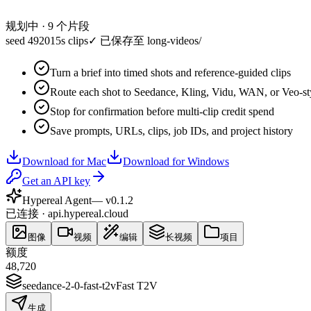
规划中 · 9 个片段
seed 49201
5s clips
✓
已保存至 long-videos/
Turn a brief into timed shots and reference-guided clips
Route each shot to Seedance, Kling, Vidu, WAN, or Veo-st
Stop for confirmation before multi-clip credit spend
Save prompts, URLs, clips, job IDs, and project history
Download for Mac
Download for Windows
Get an API key
Hypereal Agent
— v
0.1.2
已连接 · api.hypereal.cloud
图像
视频
编辑
长视频
项目
额度
48,720
seedance-2-0-fast-t2v
Fast T2V
生成