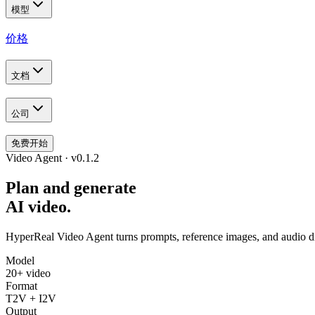
模型
价格
文档
公司
免费开始
Video Agent · v0.1.2
Plan and generate
AI video.
HyperReal Video Agent turns prompts, reference images, and audio dire
Model
20+ video
Format
T2V + I2V
Output