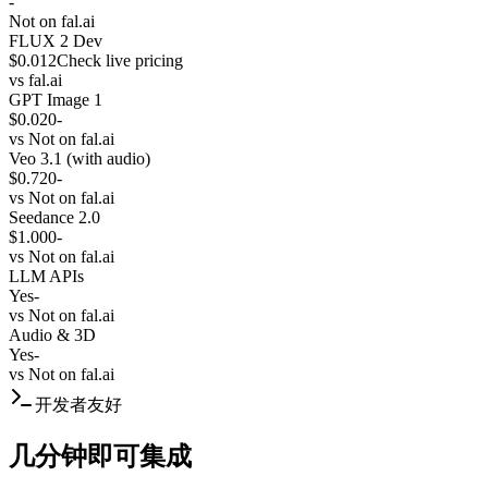
-
Not on fal.ai
FLUX 2 Dev
$0.012
Check live pricing
vs
fal.ai
GPT Image 1
$0.020
-
vs
Not on fal.ai
Veo 3.1 (with audio)
$0.720
-
vs
Not on fal.ai
Seedance 2.0
$1.000
-
vs
Not on fal.ai
LLM APIs
Yes
-
vs
Not on fal.ai
Audio & 3D
Yes
-
vs
Not on fal.ai
开发者友好
几分钟即可集成