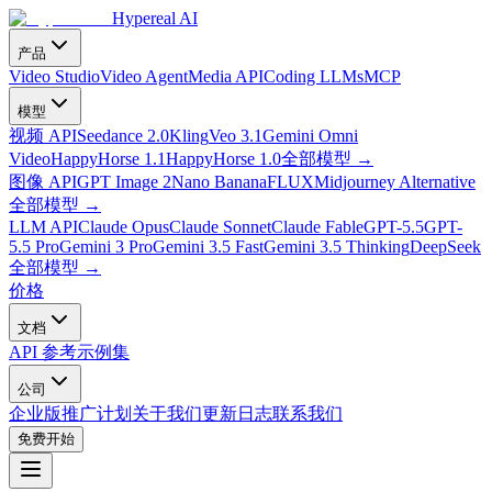
Hypereal AI
产品
Video Studio
Video Agent
Media API
Coding LLMs
MCP
模型
视频 API
Seedance 2.0
Kling
Veo 3.1
Gemini Omni
Video
HappyHorse 1.1
HappyHorse 1.0
全部模型
→
图像 API
GPT Image 2
Nano Banana
FLUX
Midjourney Alternative
全部模型
→
LLM API
Claude Opus
Claude Sonnet
Claude Fable
GPT-5.5
GPT-
5.5 Pro
Gemini 3 Pro
Gemini 3.5 Fast
Gemini 3.5 Thinking
DeepSeek
全部模型
→
价格
文档
API 参考
示例集
公司
企业版
推广计划
关于我们
更新日志
联系我们
免费开始