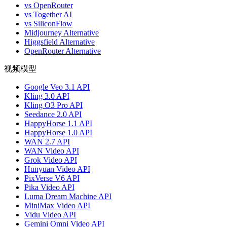
vs OpenRouter
vs Together AI
vs SiliconFlow
Midjourney Alternative
Higgsfield Alternative
OpenRouter Alternative
视频模型
Google Veo 3.1 API
Kling 3.0 API
Kling O3 Pro API
Seedance 2.0 API
HappyHorse 1.1 API
HappyHorse 1.0 API
WAN 2.7 API
WAN Video API
Grok Video API
Hunyuan Video API
PixVerse V6 API
Pika Video API
Luma Dream Machine API
MiniMax Video API
Vidu Video API
Gemini Omni Video API