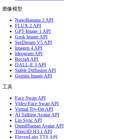
图像模型
NanoBanana 2 API
FLUX 2 API
GPT Image 1 API
Grok Image API
SeeDream V5 API
Imagen 4 API
Ideogram API
Recraft API
DALL-E 3 API
Stable Diffusion API
Gemini Image API
工具
Face Swap API
Video Face Swap API
Virtual Try-On API
AI Talking Avatar API
Lip Sync API
OmniHuman Avatar API
Tripo3D H3.1 API
ElevenLabs TTS API