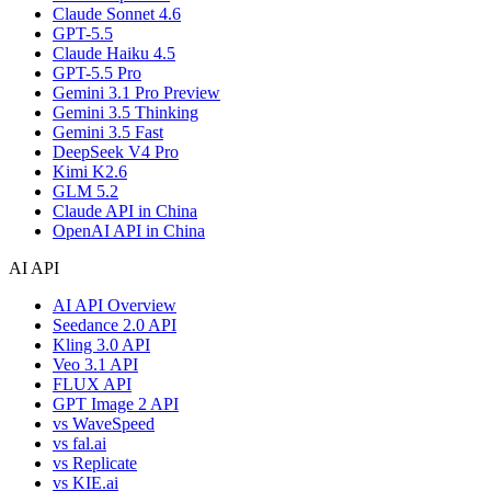
Claude Sonnet 4.6
GPT-5.5
Claude Haiku 4.5
GPT-5.5 Pro
Gemini 3.1 Pro Preview
Gemini 3.5 Thinking
Gemini 3.5 Fast
DeepSeek V4 Pro
Kimi K2.6
GLM 5.2
Claude API in China
OpenAI API in China
AI API
AI API Overview
Seedance 2.0 API
Kling 3.0 API
Veo 3.1 API
FLUX API
GPT Image 2 API
vs WaveSpeed
vs fal.ai
vs Replicate
vs KIE.ai