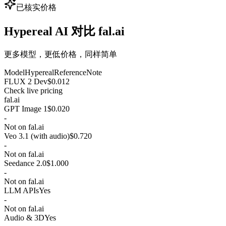
已核实价格
Hypereal AI 对比 fal.ai
更多模型，更低价格，同样简单
Model
Hypereal
Reference
Note
FLUX 2 Dev
$0.012
Check live pricing
fal.ai
GPT Image 1
$0.020
-
Not on fal.ai
Veo 3.1 (with audio)
$0.720
-
Not on fal.ai
Seedance 2.0
$1.000
-
Not on fal.ai
LLM APIs
Yes
-
Not on fal.ai
Audio & 3D
Yes