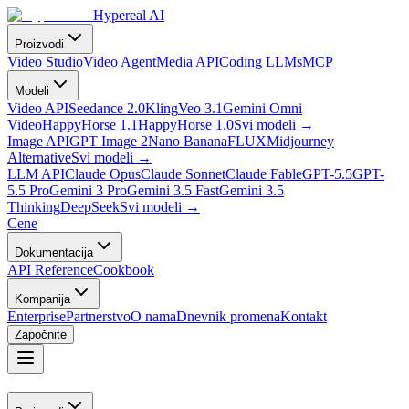
Hypereal AI
Proizvodi
Video Studio
Video Agent
Media API
Coding LLMs
MCP
Modeli
Video API
Seedance 2.0
Kling
Veo 3.1
Gemini Omni
Video
HappyHorse 1.1
HappyHorse 1.0
Svi modeli
→
Image API
GPT Image 2
Nano Banana
FLUX
Midjourney
Alternative
Svi modeli
→
LLM API
Claude Opus
Claude Sonnet
Claude Fable
GPT-5.5
GPT-
5.5 Pro
Gemini 3 Pro
Gemini 3.5 Fast
Gemini 3.5
Thinking
DeepSeek
Svi modeli
→
Cene
Dokumentacija
API Reference
Cookbook
Kompanija
Enterprise
Partnerstvo
O nama
Dnevnik promena
Kontakt
Započnite