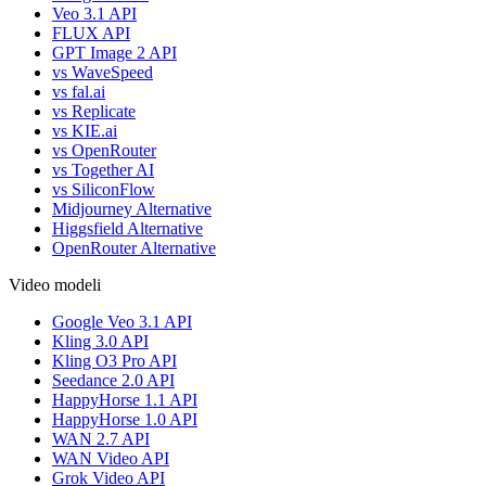
Veo 3.1 API
FLUX API
GPT Image 2 API
vs WaveSpeed
vs fal.ai
vs Replicate
vs KIE.ai
vs OpenRouter
vs Together AI
vs SiliconFlow
Midjourney Alternative
Higgsfield Alternative
OpenRouter Alternative
Video modeli
Google Veo 3.1 API
Kling 3.0 API
Kling O3 Pro API
Seedance 2.0 API
HappyHorse 1.1 API
HappyHorse 1.0 API
WAN 2.7 API
WAN Video API
Grok Video API