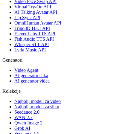
Video Face Swap API
Virtual Try-On API
AI Talking Avatar API
Lip Sync API
OmniHuman Avatar API
Tripo3D H3.1 API
ElevenLabs TTS API
Fish Audio TTS API
Whisper STT API
Lyria Music API
Generatori
Video Agent
AI generator slika
AI generator videa
Kolekcije
Najbolji modeli za video
Najbolji modeli za sliku
Seedance 2.0
WAN 2.7
Qwen Image 2
Grok AI
Seedance 1.5