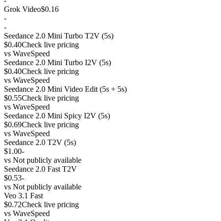
-
Grok Video
$0.16
-
-
Seedance 2.0 Mini Turbo T2V (5s)
$0.40
Check live pricing
vs
WaveSpeed
Seedance 2.0 Mini Turbo I2V (5s)
$0.40
Check live pricing
vs
WaveSpeed
Seedance 2.0 Mini Video Edit (5s + 5s)
$0.55
Check live pricing
vs
WaveSpeed
Seedance 2.0 Mini Spicy I2V (5s)
$0.69
Check live pricing
vs
WaveSpeed
Seedance 2.0 T2V (5s)
$1.00
-
vs
Not publicly available
Seedance 2.0 Fast T2V
$0.53
-
vs
Not publicly available
Veo 3.1 Fast
$0.72
Check live pricing
vs
WaveSpeed