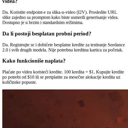
videa?
Da. Koristite endpoint-e za slika-u-video (I2V). Prosledite URL
slike zajedno sa promptom kako biste usmerili generisanje videa.
Dostupno je u brzim i standardnim režimima.
Da li postoji besplatan probni period?
Da. Registrujte se i dobićete besplatne kredite za testiranje Seedance
2.0 i svih drugih modela. Nije potrebna kreditna kartica za početak.
Kako funkcioniše naplata?
Plaćate po videu koristeći kredite. 100 kredita = $1. Kupujte kredite
po potrebi od $10 ili se pretplatite za mesečne alokacije kredita uz
količinske popuste.