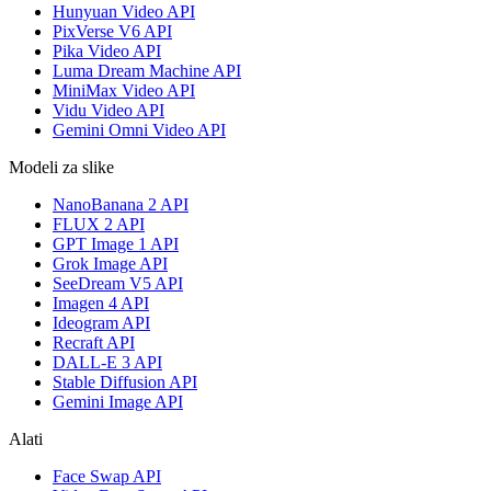
Hunyuan Video API
PixVerse V6 API
Pika Video API
Luma Dream Machine API
MiniMax Video API
Vidu Video API
Gemini Omni Video API
Modeli za slike
NanoBanana 2 API
FLUX 2 API
GPT Image 1 API
Grok Image API
SeeDream V5 API
Imagen 4 API
Ideogram API
Recraft API
DALL-E 3 API
Stable Diffusion API
Gemini Image API
Alati
Face Swap API