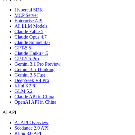
Hypereal SDK
MCP Server
Enterprise API
All LLM Models
Claude Fable 5
Claude Opus 4.7
Claude Sonnet 4.6
GPT-5.5
Claude Haiku 4.5
GPT-5.5 Pro
Gemini 3.1 Pro Preview
Gemini 3.5 Thinking
Gemini 3.5 Fast
DeepSeek V4 Pro
Kimi K2.6
GLM 5.2
Claude API in China
OpenAI API in China
AI API
AI API Overview
Seedance 2.0 API
Kling 3.0 API