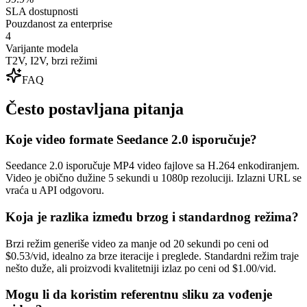
SLA dostupnosti
Pouzdanost za enterprise
4
Varijante modela
T2V, I2V, brzi režimi
FAQ
Često postavljana pitanja
Koje video formate Seedance 2.0 isporučuje?
Seedance 2.0 isporučuje MP4 video fajlove sa H.264 enkodiranjem.
Video je obično dužine 5 sekundi u 1080p rezoluciji. Izlazni URL se
vraća u API odgovoru.
Koja je razlika između brzog i standardnog režima?
Brzi režim generiše video za manje od 20 sekundi po ceni od
$0.53/vid, idealno za brze iteracije i preglede. Standardni režim traje
nešto duže, ali proizvodi kvalitetniji izlaz po ceni od $1.00/vid.
Mogu li da koristim referentnu sliku za vođenje