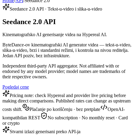
Home
/
API
/
Seedance 2.0
Seedance 2.0 API · Tekst-u-video i slika-u-video
Seedance 2.0 API
Kinematografsko AI generisanje videa na Hypereal AI.
ByteDance-ov kinematografski AI generator videa — tekst-u-video,
slika-u-video, brzi i standardni režimi, i kontrola na nivou reditelja.
Jedan API poziv, bez infrastrukture.
Independent third-party API aggregator. Not affiliated with or
endorsed by any model provider; model names are trademarks of
their respective owners.
Pogledaj cene
Pricing note: check Hypereal and provider live pricing before
making direct comparisons. Published rates can change as upstream
costs shift.
Plaćanje po korišćenju · bez pretplate
OpenAI-
kompatibilan REST
No subscription · No monthly reset · Card
or crypto
Stvarni izlazi generisani preko API-ja