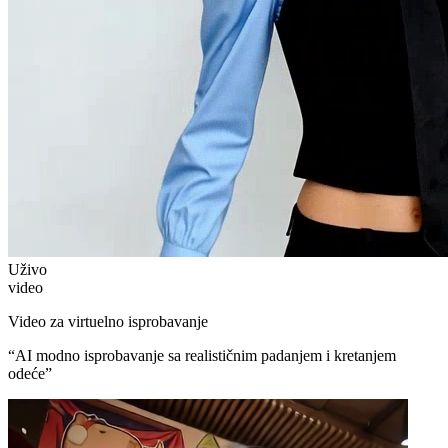
Uživo
video
Video za virtuelno isprobavanje
“
AI modno isprobavanje sa realističnim padanjem i kretanjem
odeće
”