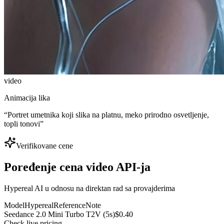
video
Animacija lika
“
Portret umetnika koji slika na platnu, meko prirodno osvetljenje,
topli tonovi
”
Verifikovane cene
Poređenje cena video API-ja
Hypereal AI u odnosu na direktan rad sa provajderima
Model
Hypereal
Reference
Note
Seedance 2.0 Mini Turbo T2V (5s)
$0.40
Check live pricing