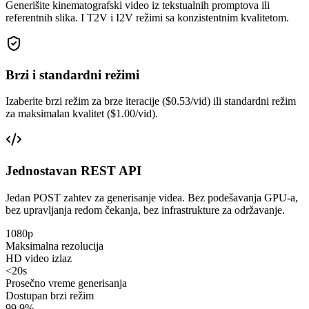
Generišite kinematografski video iz tekstualnih promptova ili
referentnih slika. I T2V i I2V režimi sa konzistentnim kvalitetom.
Brzi i standardni režimi
Izaberite brzi režim za brze iteracije ($0.53/vid) ili standardni režim
za maksimalan kvalitet ($1.00/vid).
Jednostavan REST API
Jedan POST zahtev za generisanje videa. Bez podešavanja GPU-a,
bez upravljanja redom čekanja, bez infrastrukture za održavanje.
1080p
Maksimalna rezolucija
HD video izlaz
<20s
Prosečno vreme generisanja
Dostupan brzi režim
99.9%