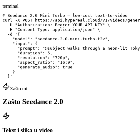
terminal
# Seedance 2.0 Mini Turbo — low-cost text-to-video

curl -X POST https://api.hypereal.cloud/v1/videos/gener
  -H "Authorization: Bearer YOUR_API_KEY" \

  -H "Content-Type: application/json" \

  -d '{

    "model": "seedance-2-0-mini-turbo-t2v",

    "input": {

      "prompt": "@subject walks through a neon-lit Toky
      "duration": 5,

      "resolution": "720p",

      "aspect_ratio": "16:9",

      "generate_audio": true

    }

  }'
Zašto mi
Zašto Seedance 2.0
Tekst i slika u video