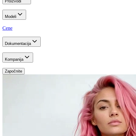
Proizvodi
Modeli
Cene
Dokumentacija
Kompanija
Započnite