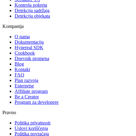
Kontrola pokreta
Detekcija sadržaja
Detekcija objekata
Kompanija
O nama
Dokumentacija
Hypereal SDK
Cookbook
Dnevnik promena
Blog
Kontakt
FAQ
Plan razvoja
Enterprise
Affiliate program
Be a Creator
Program za developere
Pravno
Politika privatnosti
Uslovi korišćenja
Politika povraćaja