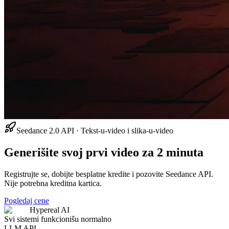
Seedance 2.0 API · Tekst-u-video i slika-u-video
Generišite svoj prvi video za 2 minuta
Registrujte se, dobijte besplatne kredite i pozovite Seedance API.
Nije potrebna kreditna kartica.
Pogledaj cene
Hypereal AI
Svi sistemi funkcionišu normalno
LLM API