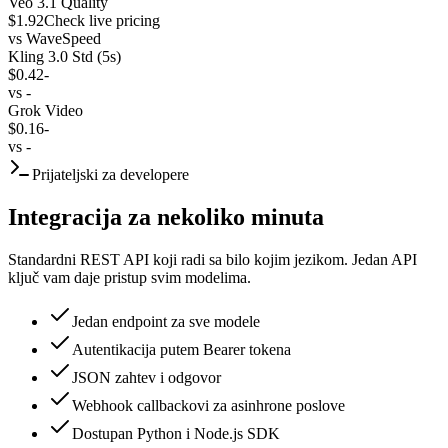
Veo 3.1 Quality
$1.92
Check live pricing
vs
WaveSpeed
Kling 3.0 Std (5s)
$0.42
-
vs
-
Grok Video
$0.16
-
vs
-
Prijateljski za developere
Integracija za nekoliko minuta
Standardni REST API koji radi sa bilo kojim jezikom. Jedan API
ključ vam daje pristup svim modelima.
Jedan endpoint za sve modele
Autentikacija putem Bearer tokena
JSON zahtev i odgovor
Webhook callbackovi za asinhrone poslove
Dostupan Python i Node.js SDK