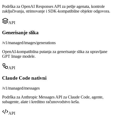
Podrška za OpenAI Responses API za petlje agenata, kontrole
zaključivanja, strimovanje i SDK-kompatibilne objekte odgovora.
API
Generisanje slika
/v1/managed/images/generations
OpenAI-kompatibilna putanja za generisanje slika za upravljane
GPT Image modele.
API
Claude Code nativni
/v1/managed/messages
Podrška za Anthropic Messages API za Claude Code, agente,
subagente, alate i kreditno računovodstvo keša.
API