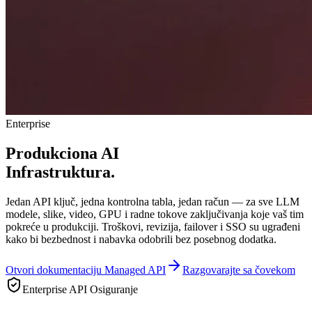
Enterprise
Produkciona AI
Infrastruktura.
Jedan API ključ, jedna kontrolna tabla, jedan račun — za sve LLM
modele, slike, video, GPU i radne tokove zaključivanja koje vaš tim
pokreće u produkciji. Troškovi, revizija, failover i SSO su ugrađeni
kako bi bezbednost i nabavka odobrili bez posebnog dodatka.
Otvori dokumentaciju Managed API
Razgovarajte sa čovekom
Enterprise API Osiguranje