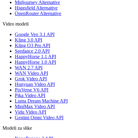
Midjourney Alternative
Higgsfield Alternative
OpenRouter Alternative
Video modeli
Google Veo 3.1 API
Kling 3.0 API
Kling O3 Pro API
Seedance 2.0 API
HappyHorse 1.1 API
HappyHorse 1.0 API
WAN 2.7 API
WAN Video API
Grok Video API
Hunyuan Video API
PixVerse V6 API
Pika Video API
Luma Dream Machine API
MiniMax Video API
Vidu Video API
Gemini Omni Video API
Modeli za slike