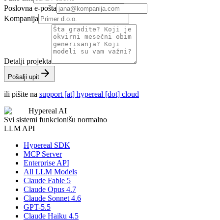
Poslovna e-pošta
Kompanija
Detalji projekta
Pošalji upit
ili pišite na
support [at] hypereal [dot] cloud
Hypereal AI
Svi sistemi funkcionišu normalno
LLM API
Hypereal SDK
MCP Server
Enterprise API
All LLM Models
Claude Fable 5
Claude Opus 4.7
Claude Sonnet 4.6
GPT-5.5
Claude Haiku 4.5