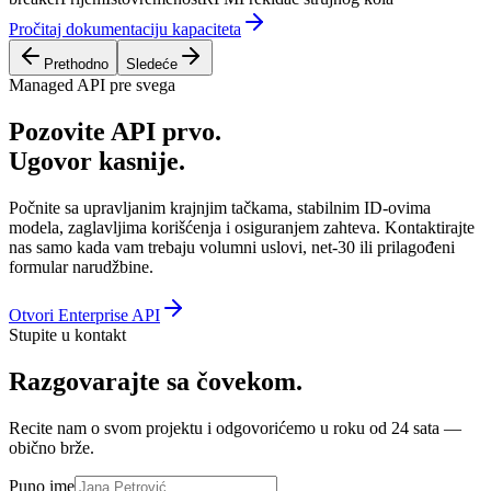
Pročitaj dokumentaciju kapaciteta
Prethodno
Sledeće
Managed API pre svega
Pozovite API prvo.
Ugovor kasnije.
Počnite sa upravljanim krajnjim tačkama, stabilnim ID-ovima
modela, zaglavljima korišćenja i osiguranjem zahteva. Kontaktirajte
nas samo kada vam trebaju volumni uslovi, net-30 ili prilagođeni
formular narudžbine.
Otvori Enterprise API
Stupite u kontakt
Razgovarajte sa čovekom.
Recite nam o svom projektu i odgovorićemo u roku od 24 sata —
obično brže.
Puno ime