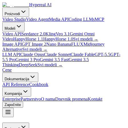
Hypereal AI
Proizvodi
Video Studio
Video Agent
Media API
Coding LLMs
MCP
Modeli
Video API
Seedance 2.0
Kling
Veo 3.1
Gemini Omni
Video
HappyHorse 1.1
HappyHorse 1.0
Svi modeli
→
Image API
GPT Image 2
Nano Banana
FLUX
Midjourney
Alternative
Svi modeli
→
LLM API
Claude Opus
Claude Sonnet
Claude Fable
GPT-5.5
GPT-
5.5 Pro
Gemini 3 Pro
Gemini 3.5 Fast
Gemini 3.5
Thinking
DeepSeek
Svi modeli
→
Cene
Dokumentacija
API Reference
Cookbook
Kompanija
Enterprise
Partnerstvo
O nama
Dnevnik promena
Kontakt
Započnite