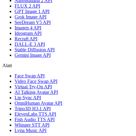
NanoBanana 2 API
FLUX 2 API
GPT Image 1 API
Grok Image API
SeeDream V5 API
Imagen 4 API
Ideogram API
Recraft API
DALL-E 3 API
Stable Diffusion API
Gemini Image API
Alati
Face Swap API
Video Face Swap API
Virtual Try-On API
AI Talking Avatar API
Lip Sync API
OmniHuman Avatar API
Tripo3D H3.1 API
ElevenLabs TTS API
Fish Audio TTS API
Whisper STT API
Lyria Music API