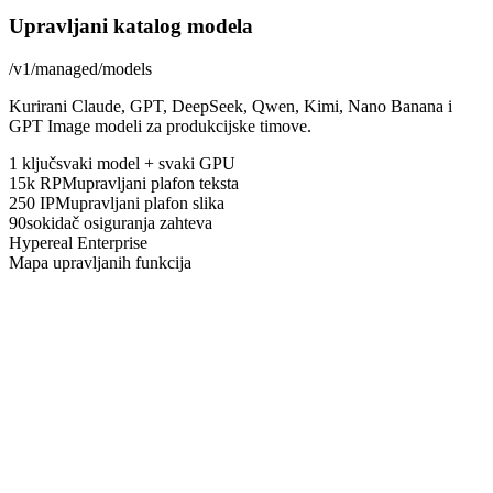
Upravljani katalog modela
/v1/managed/models
Kurirani Claude, GPT, DeepSeek, Qwen, Kimi, Nano Banana i
GPT Image modeli za produkcijske timove.
1 ključ
svaki model + svaki GPU
15k RPM
upravljani plafon teksta
250 IPM
upravljani plafon slika
90s
okidač osiguranja zahteva
Hypereal Enterprise
Mapa upravljanih funkcija