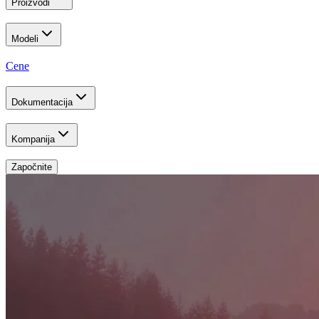
Proizvodi
Modeli
Cene
Dokumentacija
Kompanija
Započnite