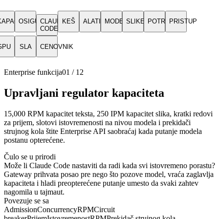
KAPACITET
OSIGURANJE
CLAUDE
KEŠ
ALATI
MODELI
SLIKE
POTROŠNJA
PRISTUP
CODE
GPU
SLA
CENOVNIK
Enterprise funkcija
01
/
12
Upravljani regulator kapaciteta
15,000 RPM kapacitet teksta, 250 IPM kapacitet slika, kratki redovi
za prijem, slotovi istovremenosti na nivou modela i prekidači
strujnog kola štite Enterprise API saobraćaj kada putanje modela
postanu opterećene.
Čulo se u prirodi
Može li Claude Code nastaviti da radi kada svi istovremeno porastu?
Gateway prihvata posao pre nego što pozove model, vraća zaglavlja
kapaciteta i hladi preopterećene putanje umesto da svaki zahtev
nagomila u tajmaut.
Povezuje se sa
Admission
Concurrency
RPM
Circuit
breaker
Prijem
Istovremenost
RPM
Prekidač strujnog kola