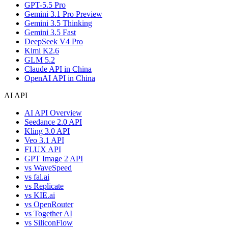
GPT-5.5 Pro
Gemini 3.1 Pro Preview
Gemini 3.5 Thinking
Gemini 3.5 Fast
DeepSeek V4 Pro
Kimi K2.6
GLM 5.2
Claude API in China
OpenAI API in China
AI API
AI API Overview
Seedance 2.0 API
Kling 3.0 API
Veo 3.1 API
FLUX API
GPT Image 2 API
vs WaveSpeed
vs fal.ai
vs Replicate
vs KIE.ai
vs OpenRouter
vs Together AI
vs SiliconFlow