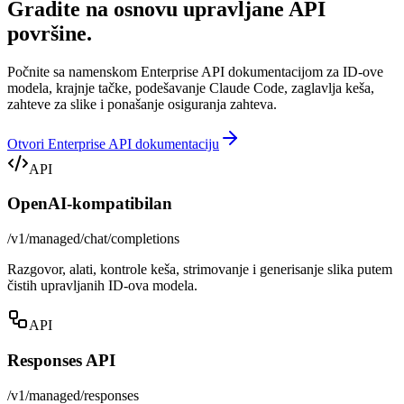
Gradite na osnovu upravljane API
površine.
Počnite sa namenskom Enterprise API dokumentacijom za ID-ove
modela, krajnje tačke, podešavanje Claude Code, zaglavlja keša,
zahteve za slike i ponašanje osiguranja zahteva.
Otvori Enterprise API dokumentaciju
API
OpenAI-kompatibilan
/v1/managed/chat/completions
Razgovor, alati, kontrole keša, strimovanje i generisanje slika putem
čistih upravljanih ID-ova modela.
API
Responses API
/v1/managed/responses