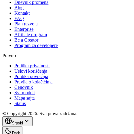
Dnevnik promena
Blog
Kontakt
FAQ
Plan razvoja
Enterprise
Affiliate program
Be a Creator
Program za developere
Pravno
Politika privatnosti
Uslovi korišćenja
Politika povraćaja
Pravila o kolačićima
Cenovnik
Svi modeli
Mapa sajta
Status
© Copyright 2026. Sva prava zadržana.
Srpski
Dark