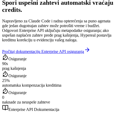
Spori uspešni zahtevi automatski vraćaju
credits.
Napravljeno za Claude Code i radna opterećenja sa puno agenata
gde jedan dugotrajan zahtev može potrošiti vreme i budžet.
Odgovori Enterprise API uključuju metapodatke osiguranja; ako
uspešan naplaćen zahtev pređe prag kašnjenja, Hypereal postavlja
kreditnu korekciju u evidenciju vašeg naloga.
Pročitaj dokumentaciju Enterprise API osiguranja
Osiguranje
90s
prag kašnjenja
Osiguranje
25%
automatska kompenzacija kreditima
Osiguranje
0
naknade za neuspele zahteve
Enterprise API Dokumentacija