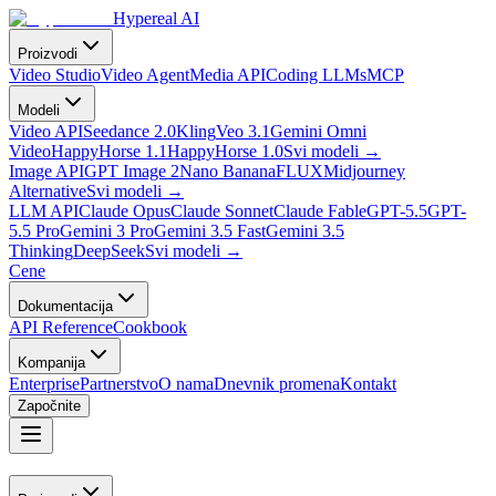
Hypereal AI
Proizvodi
Video Studio
Video Agent
Media API
Coding LLMs
MCP
Modeli
Video API
Seedance 2.0
Kling
Veo 3.1
Gemini Omni
Video
HappyHorse 1.1
HappyHorse 1.0
Svi modeli
→
Image API
GPT Image 2
Nano Banana
FLUX
Midjourney
Alternative
Svi modeli
→
LLM API
Claude Opus
Claude Sonnet
Claude Fable
GPT-5.5
GPT-
5.5 Pro
Gemini 3 Pro
Gemini 3.5 Fast
Gemini 3.5
Thinking
DeepSeek
Svi modeli
→
Cene
Dokumentacija
API Reference
Cookbook
Kompanija
Enterprise
Partnerstvo
O nama
Dnevnik promena
Kontakt
Započnite