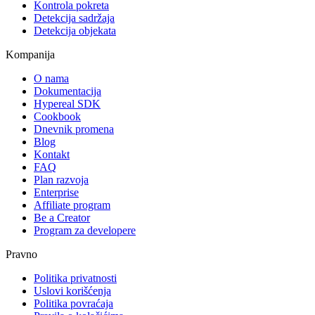
Kontrola pokreta
Detekcija sadržaja
Detekcija objekata
Kompanija
O nama
Dokumentacija
Hypereal SDK
Cookbook
Dnevnik promena
Blog
Kontakt
FAQ
Plan razvoja
Enterprise
Affiliate program
Be a Creator
Program za developere
Pravno
Politika privatnosti
Uslovi korišćenja
Politika povraćaja