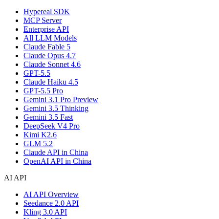
Hypereal SDK
MCP Server
Enterprise API
All LLM Models
Claude Fable 5
Claude Opus 4.7
Claude Sonnet 4.6
GPT-5.5
Claude Haiku 4.5
GPT-5.5 Pro
Gemini 3.1 Pro Preview
Gemini 3.5 Thinking
Gemini 3.5 Fast
DeepSeek V4 Pro
Kimi K2.6
GLM 5.2
Claude API in China
OpenAI API in China
AI API
AI API Overview
Seedance 2.0 API
Kling 3.0 API