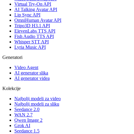
Virtual Try-On API
AI Talking Avatar API
Lip Sync API
OmniHuman Avatar API
Tripo3D H3.1 API
ElevenLabs TTS API
Fish Audio TTS API
Whisper STT API
Lyria Music API
Generatori
Video Agent
AI generator slika
AI generator videa
Kolekcije
Najbolji modeli za video
Najbolji modeli za sliku
Seedance 2.0
WAN 2.7
Qwen Image 2
Grok AI
Seedance 1.5