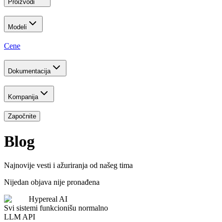
Proizvodi
Modeli
Cene
Dokumentacija
Kompanija
Započnite
Blog
Najnovije vesti i ažuriranja od našeg tima
Nijedan objava nije pronađena
Hypereal AI
Svi sistemi funkcionišu normalno
LLM API