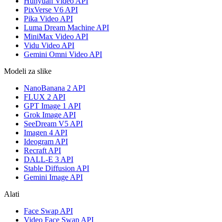
Hunyuan Video API
PixVerse V6 API
Pika Video API
Luma Dream Machine API
MiniMax Video API
Vidu Video API
Gemini Omni Video API
Modeli za slike
NanoBanana 2 API
FLUX 2 API
GPT Image 1 API
Grok Image API
SeeDream V5 API
Imagen 4 API
Ideogram API
Recraft API
DALL-E 3 API
Stable Diffusion API
Gemini Image API
Alati
Face Swap API
Video Face Swap API