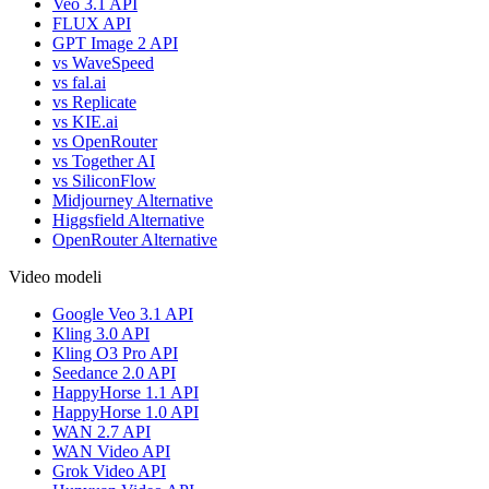
Veo 3.1 API
FLUX API
GPT Image 2 API
vs WaveSpeed
vs fal.ai
vs Replicate
vs KIE.ai
vs OpenRouter
vs Together AI
vs SiliconFlow
Midjourney Alternative
Higgsfield Alternative
OpenRouter Alternative
Video modeli
Google Veo 3.1 API
Kling 3.0 API
Kling O3 Pro API
Seedance 2.0 API
HappyHorse 1.1 API
HappyHorse 1.0 API
WAN 2.7 API
WAN Video API
Grok Video API