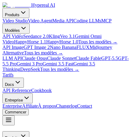
Hypereal AI
Produits
Video Studio
Video Agent
Media API
Coding LLMs
MCP
Modèles
API Vidéo
Seedance 2.0
Kling
Veo 3.1
Gemini Omni
Video
HappyHorse 1.1
HappyHorse 1.0
Tous les modèles
→
API Image
GPT Image 2
Nano Banana
FLUX
Midjourney
Alternative
Tous les modèles
→
LLM API
Claude Opus
Claude Sonnet
Claude Fable
GPT-5.5
GPT-
5.5 Pro
Gemini 3 Pro
Gemini 3.5 Fast
Gemini 3.5
Thinking
DeepSeek
Tous les modèles
→
Tarifs
Docs
API Reference
Cookbook
Entreprise
Enterprise
Affiliate
À propos
Changelog
Contact
Commencer