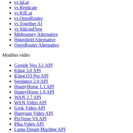
vs fal.ai
vs Replicate
vs KIE.ai
vs OpenRouter
vs Together AI
vs SiliconFlow
Midjourney Alternative
Higgsfield Alternative
OpenRouter Alternative
Modèles vidéo
Google Veo 3.1 API
Kling 3.0 API
Kling O3 Pro API
Seedance 2.0 API
HappyHorse 1.1 API
HappyHorse 1.0 API
WAN 2.7 API
WAN Video API
Grok Video API
Hunyuan Video API
PixVerse V6 API
Pika Video API
Luma Dream Machine API