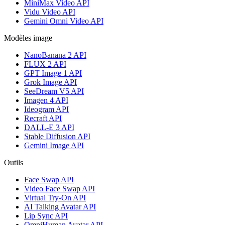
MiniMax Video API
Vidu Video API
Gemini Omni Video API
Modèles image
NanoBanana 2 API
FLUX 2 API
GPT Image 1 API
Grok Image API
SeeDream V5 API
Imagen 4 API
Ideogram API
Recraft API
DALL-E 3 API
Stable Diffusion API
Gemini Image API
Outils
Face Swap API
Video Face Swap API
Virtual Try-On API
AI Talking Avatar API
Lip Sync API
OmniHuman Avatar API