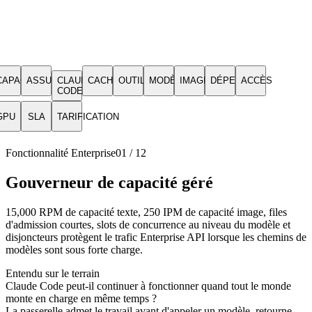
CAPACITÉ
ASSURANCE
CLAUDE
CACHE
OUTILS
MODÈLES
IMAGES
DÉPENSES
ACCÈS
CODE
GPU
SLA
TARIFICATION
Fonctionnalité Enterprise
01
/
12
Gouverneur de capacité géré
15,000 RPM de capacité texte, 250 IPM de capacité image, files
d'admission courtes, slots de concurrence au niveau du modèle et
disjoncteurs protègent le trafic Enterprise API lorsque les chemins de
modèles sont sous forte charge.
Entendu sur le terrain
Claude Code peut-il continuer à fonctionner quand tout le monde
monte en charge en même temps ?
La passerelle admet le travail avant d'appeler un modèle, retourne