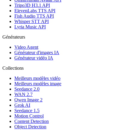
Tripo3D H3.1 API
ElevenLabs TTS API
Fish Audio TTS API
Whisper STT API
Lyria Music API
Générateurs
Video Agent
Générateur d'images IA
Générateur vidéo IA
Collections
Meilleurs modèles vidéo
Meilleurs modèles image
Seedance 2.0
WAN 2.7
Qwen Image 2
Grok AI
Seedance 1.5
Motion Control
Content Detection
Object Detection