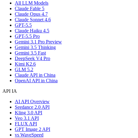
All LLM Models
Claude Fable 5
Claude Opus 4.7
Claude Sonnet 4.6
GPT-5.5
Claude Haiku 4.5
GPT-5.5 Pro
Gemini 3.1 Pro Preview
Gemini 3.5 Thinking
Gemini 3.5 Fast
DeepSeek V4 Pro
Kimi K2.6
GLM 5.2
Claude API in China
OpenAI API in China
API IA
AI API Overview
Seedance 2.0 API
Kling 3.0 API
Veo 3.1 API
FLUX API
GPT Image 2 API
vs WaveSpeed