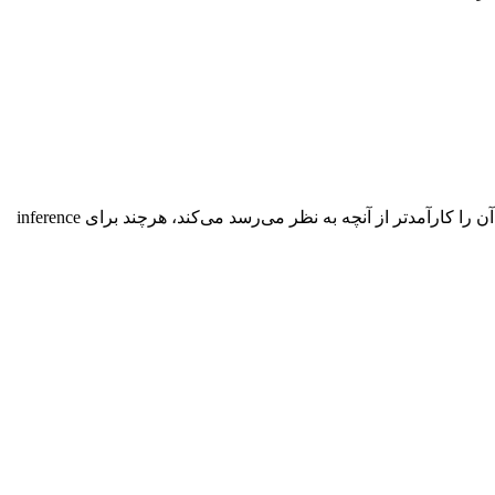
DeepSeek V3 از معماری Mixture-of-Experts (MoE) با ۶۷۱B پارامتر کل استفاده می‌کند اما فقط ۳۷B را به ازای هر توکن فعال می‌کند. این آن را کارآمدتر از آنچه به نظر می‌رسد می‌کند، هرچند برای inference