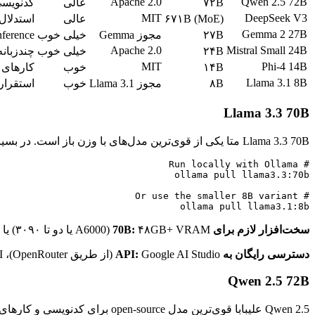
Apache 2.0
Qwen 2.5 72B
۷۲B
عالی
کدنویسی
MIT
DeepSeek V3
۶۷۱B (MoE)
عالی
استدلال
Gemma 2 27B
۲۷B
مجوز Gemma
خیلی خوب
inference کارآ
Apache 2.0
Mistral Small 24B
۲۴B
خیلی خوب
چندزبانه
MIT
Phi-4 14B
۱۴B
خوب
کارهای
Llama 3.1 8B
۸B
مجوز Llama 3.1
خوب
استقرار
Llama 3.3 70B
Llama 3.3 70B متا یکی از قوی‌ترین مدل‌های با وزن باز است. در بسیاری از benchmark ها با عملکرد GPT-4o برابری یا از آن پیشی می‌گیرد، در حالی که برای استفاده تجاری رایگان است.
ollama pull llama3.1:8b

سخت‌افزار لازم برای 70B:
۴۸GB+ VRAM (A6000 یا دو تا ۳۰۹۰) یا ۶۴GB RAM با CPU inference (کند). نسخه 8B روی هر GPU مدرن با ۸GB VRAM اجرا می‌شود.
دسترسی رایگان به API:
Google AI Studio (از طریق OpenRouter)، Groq، Together AI (اعتبار رایگان)، Cloudflare Workers AI.
Qwen 2.5 72B
Qwen 2.5 علیبابا قوی‌ترین مدل open-source برای کدنویسی و کارهای چندزبانه است. مجوز Apache 2.0 یعنی هیچ محدودیتی برای استفاده تجاری نیست.