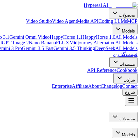
Hypereal AI
محصولات
Video Studio
Video Agent
Media API
Coding LLMs
MCP
Models
o 3.1
Gemini Omni Video
HappyHorse 1.1
HappyHorse 1.0
All Models
I
GPT Image 2
Nano Banana
FLUX
Midjourney Alternative
All Models
mini 3 Pro
Gemini 3.5 Fast
Gemini 3.5 Thinking
DeepSeek
All Models
قیمت‌گذاری
مستندات
API Reference
Cookbook
شرکت
Enterprise
Affiliate
About
Changelog
Contact
شروع
محصولات
Models