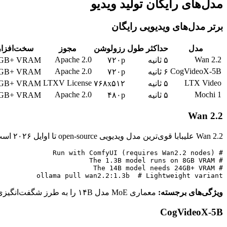
مدل‌های رایگان تولید ویدیو
برتر مدل‌های ویدیویی رایگان
مدل
حداکثر طول
رزولوشن
مجوز
سخت‌افزار
Apache 2.0
Wan 2.2
۵ ثانیه
۷۲۰p
GB+ VRAM
Apache 2.0
CogVideoX-5B
۶ ثانیه
۷۲۰p
GB+ VRAM
LTXV License
LTX Video
۵ ثانیه
۷۶۸x۵۱۲
GB+ VRAM
Apache 2.0
Mochi 1
۵ ثانیه
۴۸۰p
GB+ VRAM
Wan 2.2
Wan 2.2 علیبابا قوی‌ترین مدل ویدیویی open-source تا اوایل ۲۰۲۶ است. از text-to-video و image-to-video با کیفیتی شگفت‌آور پشتیبانی می‌کند که به سرویس‌های تجاری مثل Kling و Runway نزدیک می‌شود.
ollama pull wan2.2:1.3b  # Lightweight variant

ویژگی‌های برجسته:
معماری MoE مدل ۱۴B را به طرز شگفت‌انگیزی کارآمد می‌کند. کیفیت برای بسیاری از پرامپت‌ها با Kling 2.0 رقابت می‌کند.
CogVideoX-5B