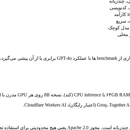
، چندزبانه
، کدنویسی
مد
، سریع
 مدل کوچک
 محلی