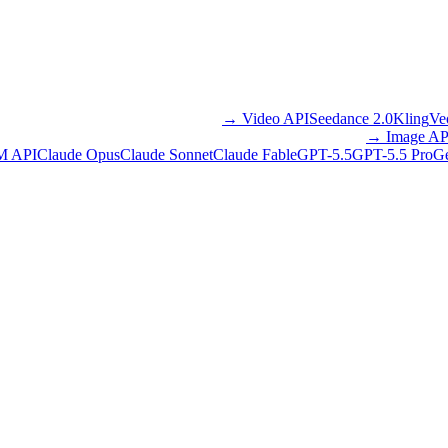
→
Video API
Seedance 2.0
Kling
Ve
→
Image AP
M API
Claude Opus
Claude Sonnet
Claude Fable
GPT-5.5
GPT-5.5 Pro
Ge