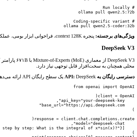
ollama pull qwen2.5-coder:32b

ویژگی‌های برجسته:
پنجره context 128K، فراخوانی ابزار بومی، عملکرد قوی به فارسی، چینی، ژاپنی، کره‌ای و زبان‌های اروپایی.
DeepSeek V3
محلی همچنان به سخت‌افزار قابل توجهی نیاز دارد.
دسترسی رایگان به API:
DeepSeek یک سطح رایگان API ارائه می‌دهد. مدل همچنین روی Together AI و OpenRouter موجود است.