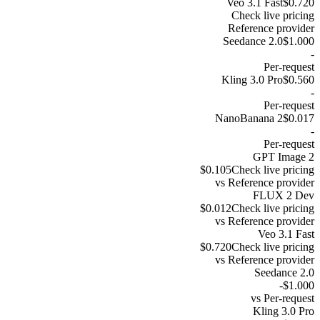
Veo 3.1 Fast
$0.720
Check live pricing
Reference provider
Seedance 2.0
$1.000
-
Per-request
Kling 3.0 Pro
$0.560
-
Per-request
NanoBanana 2
$0.017
-
Per-request
GPT Image 2
$0.105
Check live pricing
vs
Reference provider
FLUX 2 Dev
$0.012
Check live pricing
vs
Reference provider
Veo 3.1 Fast
$0.720
Check live pricing
vs
Reference provider
Seedance 2.0
-
$1.000
vs
Per-request
Kling 3.0 Pro