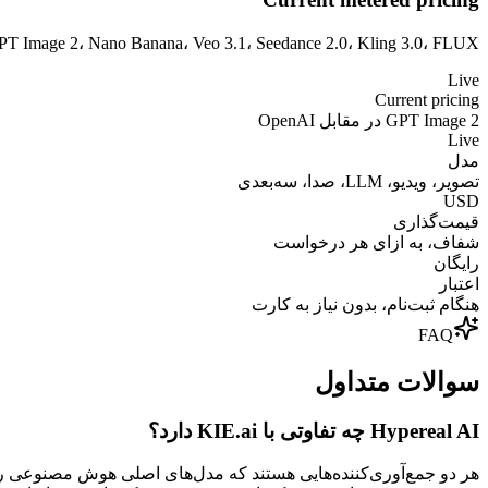
GPT Image 2، Nano Banana، Veo 3.1، Seedance 2.0، Kling 3.0، FLUX، به علاوه LLMها، صدا و سه‌بعدی — همه در پشت یک نقطه پایانی یکپارچه. اعتبار رایگان هنگام ثبت‌
Live
Current pricing
GPT Image 2 در مقابل OpenAI
Live
مدل
تصویر، ویدیو، LLM، صدا، سه‌بعدی
USD
قیمت‌گذاری
شفاف، به ازای هر درخواست
رایگان
اعتبار
هنگام ثبت‌نام، بدون نیاز به کارت
FAQ
سوالات متداول
Hypereal AI چه تفاوتی با KIE.ai دارد؟