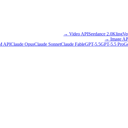
→
Video API
Seedance 2.0
Kling
Ve
→
Image AP
M API
Claude Opus
Claude Sonnet
Claude Fable
GPT-5.5
GPT-5.5 Pro
Ge