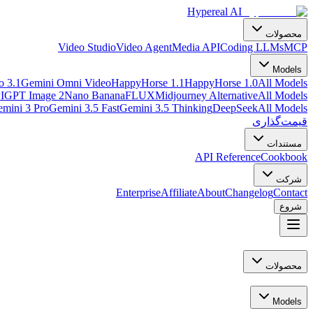
Hypereal AI
محصولات
Video Studio
Video Agent
Media API
Coding LLMs
MCP
Models
o 3.1
Gemini Omni Video
HappyHorse 1.1
HappyHorse 1.0
All Models
I
GPT Image 2
Nano Banana
FLUX
Midjourney Alternative
All Models
mini 3 Pro
Gemini 3.5 Fast
Gemini 3.5 Thinking
DeepSeek
All Models
قیمت‌گذاری
مستندات
API Reference
Cookbook
شرکت
Enterprise
Affiliate
About
Changelog
Contact
شروع
محصولات
Models