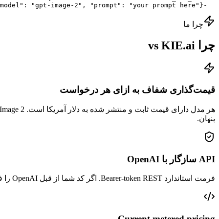
  -d '{"model": "gpt-image-2", "prompt": "your prompt here"}'
چرا ما
چرا vs KIE.ai
قیمت‌گذاری شفاف به ازای هر درخواست
پنهان.
API سازگار با OpenAI
فرمت استاندارد Bearer-token REST. اگر کد شما از قبل OpenAI را فراخوانی می‌کند، تغییر URL پایه تمام مهاجرت است. با SDKهای Python و Node.js به صورت آماده کار می‌کند.
Current metered pricing