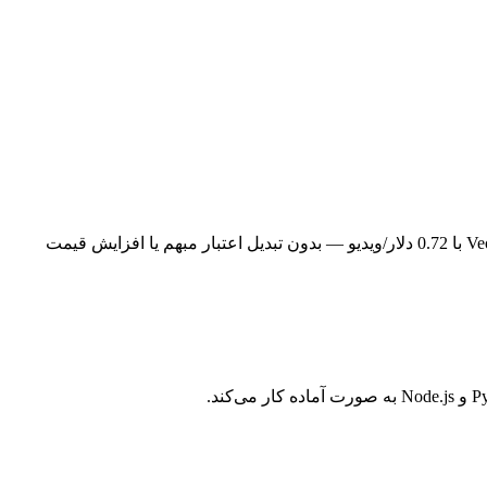
هر مدل دارای قیمت ثابت و منتشر شده به دلار آمریکا است. GPT Image 2 با 0.105 دلار/تصویر، FLUX 2 Dev با 0.012 دلار/تصویر، Veo 3.1 Fast با 0.72 دلار/ویدیو — بدون تبدیل اعتبار مبهم یا افزایش قیمت