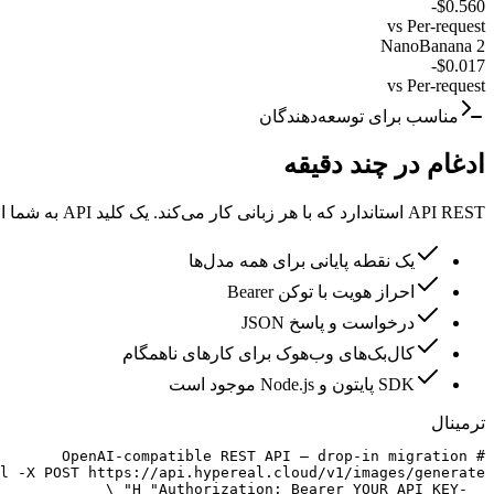
-
$0.560
vs
Per-request
NanoBanana 2
-
$0.017
vs
Per-request
مناسب برای توسعه‌دهندگان
ادغام در چند دقیقه
API REST استاندارد که با هر زبانی کار می‌کند. یک کلید API به شما امکان دسترسی به تمام مدل‌ها را می‌دهد.
یک نقطه پایانی برای همه مدل‌ها
احراز هویت با توکن Bearer
درخواست و پاسخ JSON
کال‌بک‌های وب‌هوک برای کارهای ناهمگام
SDK پایتون و Node.js موجود است
ترمینال