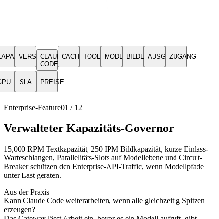
KAPAZITÄT
VERSICHERUNG
CLAUDE
CACHE
TOOLS
MODELLE
BILDER
AUSGABEN
ZUGANG
CODE
GPU
SLA
PREISE
Enterprise-Feature
01
/
12
Verwalteter Kapazitäts-Governor
15,000 RPM Textkapazität, 250 IPM Bildkapazität, kurze Einlass-
Warteschlangen, Parallelitäts-Slots auf Modellebene und Circuit-
Breaker schützen den Enterprise-API-Traffic, wenn Modellpfade
unter Last geraten.
Aus der Praxis
Kann Claude Code weiterarbeiten, wenn alle gleichzeitig Spitzen
erzeugen?
Das Gateway lässt Arbeit ein, bevor es ein Modell aufruft, gibt