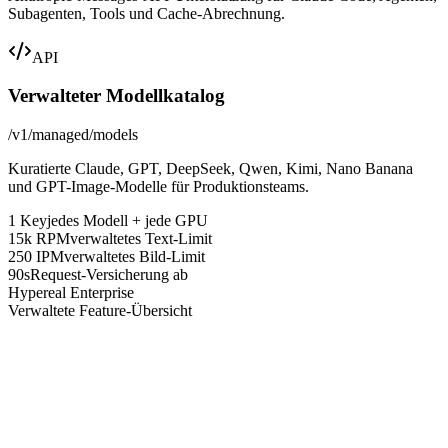
Subagenten, Tools und Cache-Abrechnung.
API
Verwalteter Modellkatalog
/v1/managed/models
Kuratierte Claude, GPT, DeepSeek, Qwen, Kimi, Nano Banana
und GPT-Image-Modelle für Produktionsteams.
1 Key
jedes Modell + jede GPU
15k RPM
verwaltetes Text-Limit
250 IPM
verwaltetes Bild-Limit
90s
Request-Versicherung ab
Hypereal Enterprise
Verwaltete Feature-Übersicht