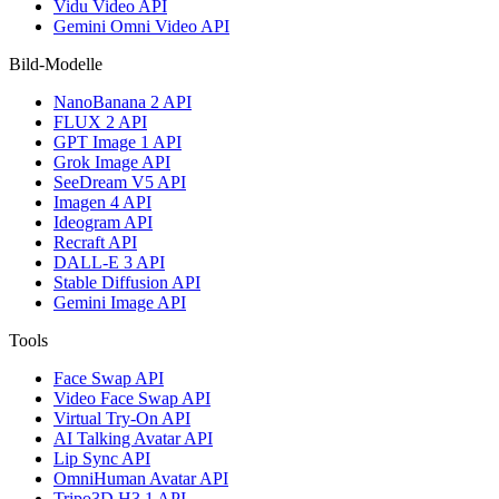
Vidu Video API
Gemini Omni Video API
Bild-Modelle
NanoBanana 2 API
FLUX 2 API
GPT Image 1 API
Grok Image API
SeeDream V5 API
Imagen 4 API
Ideogram API
Recraft API
DALL-E 3 API
Stable Diffusion API
Gemini Image API
Tools
Face Swap API
Video Face Swap API
Virtual Try-On API
AI Talking Avatar API
Lip Sync API
OmniHuman Avatar API
Tripo3D H3.1 API