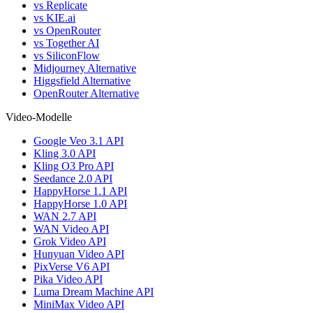
vs Replicate
vs KIE.ai
vs OpenRouter
vs Together AI
vs SiliconFlow
Midjourney Alternative
Higgsfield Alternative
OpenRouter Alternative
Video-Modelle
Google Veo 3.1 API
Kling 3.0 API
Kling O3 Pro API
Seedance 2.0 API
HappyHorse 1.1 API
HappyHorse 1.0 API
WAN 2.7 API
WAN Video API
Grok Video API
Hunyuan Video API
PixVerse V6 API
Pika Video API
Luma Dream Machine API
MiniMax Video API