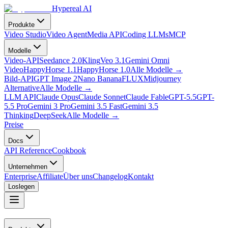
Hypereal AI
Produkte
Video Studio
Video Agent
Media API
Coding LLMs
MCP
Modelle
Video-API
Seedance 2.0
Kling
Veo 3.1
Gemini Omni
Video
HappyHorse 1.1
HappyHorse 1.0
Alle Modelle
→
Bild-API
GPT Image 2
Nano Banana
FLUX
Midjourney
Alternative
Alle Modelle
→
LLM API
Claude Opus
Claude Sonnet
Claude Fable
GPT-5.5
GPT-
5.5 Pro
Gemini 3 Pro
Gemini 3.5 Fast
Gemini 3.5
Thinking
DeepSeek
Alle Modelle
→
Preise
Docs
API Reference
Cookbook
Unternehmen
Enterprise
Affiliate
Über uns
Changelog
Kontakt
Loslegen