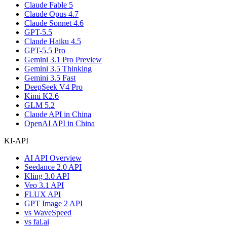
Claude Fable 5
Claude Opus 4.7
Claude Sonnet 4.6
GPT-5.5
Claude Haiku 4.5
GPT-5.5 Pro
Gemini 3.1 Pro Preview
Gemini 3.5 Thinking
Gemini 3.5 Fast
DeepSeek V4 Pro
Kimi K2.6
GLM 5.2
Claude API in China
OpenAI API in China
KI-API
AI API Overview
Seedance 2.0 API
Kling 3.0 API
Veo 3.1 API
FLUX API
GPT Image 2 API
vs WaveSpeed
vs fal.ai