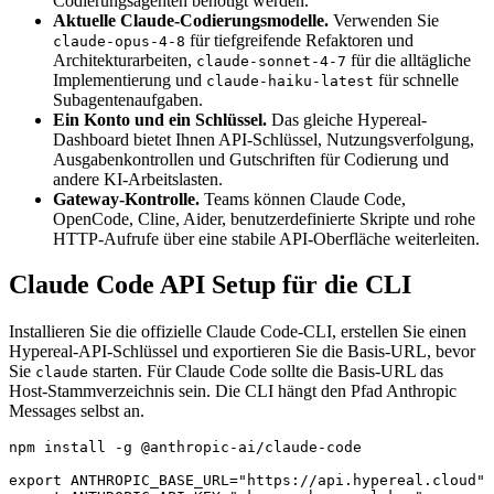
Codierungsagenten benötigt werden.
Aktuelle Claude-Codierungsmodelle.
Verwenden Sie
für tiefgreifende Refaktoren und
claude-opus-4-8
Architekturarbeiten,
für die alltägliche
claude-sonnet-4-7
Implementierung und
für schnelle
claude-haiku-latest
Subagentenaufgaben.
Ein Konto und ein Schlüssel.
Das gleiche Hypereal-
Dashboard bietet Ihnen API-Schlüssel, Nutzungsverfolgung,
Ausgabenkontrollen und Gutschriften für Codierung und
andere KI-Arbeitslasten.
Gateway-Kontrolle.
Teams können Claude Code,
OpenCode, Cline, Aider, benutzerdefinierte Skripte und rohe
HTTP-Aufrufe über eine stabile API-Oberfläche weiterleiten.
Claude Code API Setup für die CLI
Installieren Sie die offizielle Claude Code-CLI, erstellen Sie einen
Hypereal-API-Schlüssel und exportieren Sie die Basis-URL, bevor
Sie
starten. Für Claude Code sollte die Basis-URL das
claude
Host-Stammverzeichnis sein. Die CLI hängt den Pfad Anthropic
Messages selbst an.
npm install -g @anthropic-ai/claude-code

export ANTHROPIC_BASE_URL="https://api.hypereal.cloud"
