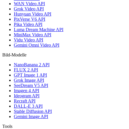
WAN Video API
Grok Video API
Hunyuan Video API
PixVerse V6 API
Pika Video API
Luma Dream Machine API
MiniMax Video API
Vidu Video API
Gemini Omni Video API
Bild-Modelle
NanoBanana 2 API
FLUX 2 API
GPT Image 1 API
Grok Image API
SeeDream V5 API
Imagen 4 API
Ideogram API
Recraft API
DALL-E 3 API
Stable Diffusion API
Gemini Image API
Tools