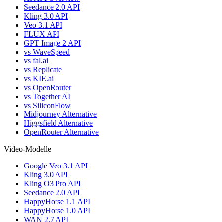
Seedance 2.0 API
Kling 3.0 API
Veo 3.1 API
FLUX API
GPT Image 2 API
vs WaveSpeed
vs fal.ai
vs Replicate
vs KIE.ai
vs OpenRouter
vs Together AI
vs SiliconFlow
Midjourney Alternative
Higgsfield Alternative
OpenRouter Alternative
Video-Modelle
Google Veo 3.1 API
Kling 3.0 API
Kling O3 Pro API
Seedance 2.0 API
HappyHorse 1.1 API
HappyHorse 1.0 API
WAN 2.7 API