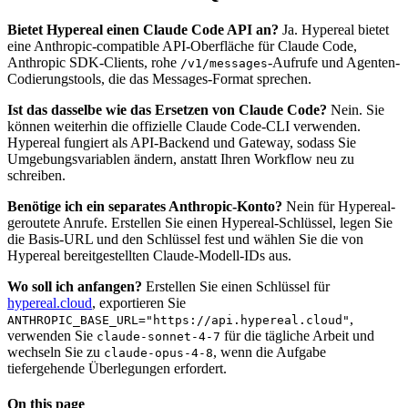
Bietet Hypereal einen Claude Code API an?
Ja. Hypereal bietet
eine Anthropic-compatible API-Oberfläche für Claude Code,
Anthropic SDK-Clients, rohe
-Aufrufe und Agenten-
/v1/messages
Codierungstools, die das Messages-Format sprechen.
Ist das dasselbe wie das Ersetzen von Claude Code?
Nein. Sie
können weiterhin die offizielle Claude Code-CLI verwenden.
Hypereal fungiert als API-Backend und Gateway, sodass Sie
Umgebungsvariablen ändern, anstatt Ihren Workflow neu zu
schreiben.
Benötige ich ein separates Anthropic-Konto?
Nein für Hypereal-
geroutete Anrufe. Erstellen Sie einen Hypereal-Schlüssel, legen Sie
die Basis-URL und den Schlüssel fest und wählen Sie die von
Hypereal bereitgestellten Claude-Modell-IDs aus.
Wo soll ich anfangen?
Erstellen Sie einen Schlüssel für
hypereal.cloud
, exportieren Sie
,
ANTHROPIC_BASE_URL="https://api.hypereal.cloud"
verwenden Sie
für die tägliche Arbeit und
claude-sonnet-4-7
wechseln Sie zu
, wenn die Aufgabe
claude-opus-4-8
tiefergehende Überlegungen erfordert.
On this page