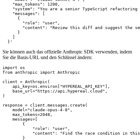
    "max_tokens": 1200,

    "system": "You are a senior TypeScript refactoring 
    "messages": [

      {

        "role": "user",

        "content": "Review this diff and suggest the sm
      }

    ]

Sie können auch das offizielle Anthropic SDK verwenden, indem
Sie die Basis-URL und den Schlüssel ändern:
import os

from anthropic import Anthropic

client = Anthropic(

    api_key=os.environ["HYPEREAL_API_KEY"],

    base_url="https://api.hypereal.cloud",

)

response = client.messages.create(

    model="claude-opus-4-8",

    max_tokens=2048,

    messages=[

        {

            "role": "user",

            "content": "Find the race condition in this
        }
