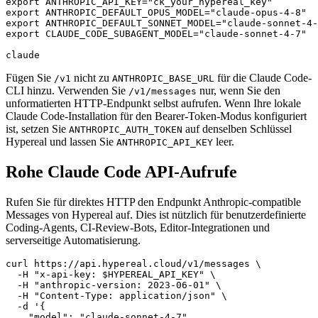
export ANTHROPIC_API_KEY="ck_your_hypereal_key"

export ANTHROPIC_DEFAULT_OPUS_MODEL="claude-opus-4-8"

export ANTHROPIC_DEFAULT_SONNET_MODEL="claude-sonnet-4-
export CLAUDE_CODE_SUBAGENT_MODEL="claude-sonnet-4-7"

Fügen Sie
nicht zu
für die Claude Code-
/v1
ANTHROPIC_BASE_URL
CLI hinzu. Verwenden Sie
nur, wenn Sie den
/v1/messages
unformatierten HTTP-Endpunkt selbst aufrufen. Wenn Ihre lokale
Claude Code-Installation für den Bearer-Token-Modus konfiguriert
ist, setzen Sie
auf denselben Schlüssel
ANTHROPIC_AUTH_TOKEN
Hypereal und lassen Sie
leer.
ANTHROPIC_API_KEY
Rohe Claude Code API-Aufrufe
Rufen Sie für direktes HTTP den Endpunkt Anthropic-compatible
Messages von Hypereal auf. Dies ist nützlich für benutzerdefinierte
Coding-Agents, CI-Review-Bots, Editor-Integrationen und
serverseitige Automatisierung.
curl https://api.hypereal.cloud/v1/messages \

  -H "x-api-key: $HYPEREAL_API_KEY" \

  -H "anthropic-version: 2023-06-01" \

  -H "Content-Type: application/json" \

  -d '{

    "model": "claude-sonnet-4-7",
