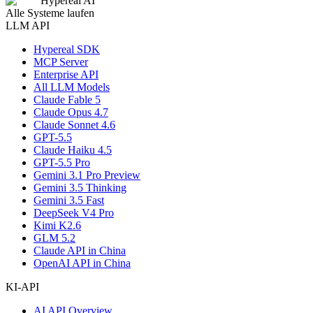
Hypereal AI
Alle Systeme laufen
LLM API
Hypereal SDK
MCP Server
Enterprise API
All LLM Models
Claude Fable 5
Claude Opus 4.7
Claude Sonnet 4.6
GPT-5.5
Claude Haiku 4.5
GPT-5.5 Pro
Gemini 3.1 Pro Preview
Gemini 3.5 Thinking
Gemini 3.5 Fast
DeepSeek V4 Pro
Kimi K2.6
GLM 5.2
Claude API in China
OpenAI API in China
KI-API
AI API Overview