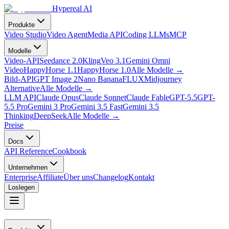
Hypereal AI
Produkte
Video Studio
Video Agent
Media API
Coding LLMs
MCP
Modelle
Video-API
Seedance 2.0
Kling
Veo 3.1
Gemini Omni
Video
HappyHorse 1.1
HappyHorse 1.0
Alle Modelle
→
Bild-API
GPT Image 2
Nano Banana
FLUX
Midjourney
Alternative
Alle Modelle
→
LLM API
Claude Opus
Claude Sonnet
Claude Fable
GPT-5.5
GPT-
5.5 Pro
Gemini 3 Pro
Gemini 3.5 Fast
Gemini 3.5
Thinking
DeepSeek
Alle Modelle
→
Preise
Docs
API Reference
Cookbook
Unternehmen
Enterprise
Affiliate
Über uns
Changelog
Kontakt
Loslegen