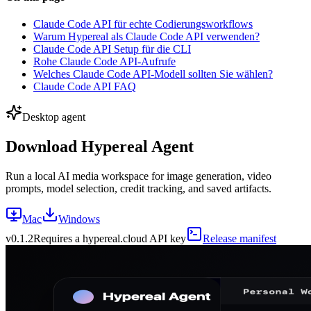
Claude Code API für echte Codierungsworkflows
Warum Hypereal als Claude Code API verwenden?
Claude Code API Setup für die CLI
Rohe Claude Code API-Aufrufe
Welches Claude Code API-Modell sollten Sie wählen?
Claude Code API FAQ
Desktop agent
Download Hypereal Agent
Run a local AI media workspace for image generation, video
prompts, model selection, credit tracking, and saved artifacts.
Mac
Windows
v
0.1.2
Requires a hypereal.cloud API key
Release manifest