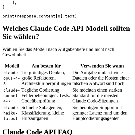
    ],

)

Welches Claude Code API-Modell sollten
Sie wählen?
Wählen Sie das Modell nach Aufgabentiefe und nicht nach
Gewohnheit.
Modell
Am besten für
Verwenden Sie wann
Tiefgründiges Denken,
Die Aufgabe umfasst viele
claude-
große Refaktoren,
Dateien oder die Kosten einer
opus-4-
Architekturüberprüfungen
falschen Antwort sind hoch
8
Tägliche Codierung,
Sie möchten einen starken
claude-
Fehlerbehebungen, Tests,
Standard für die meisten
sonnet-
Codeüberprüfung
Claude Code-Sitzungen
4-7
Schnelle Subagenten,
Sie benötigen Support mit
claude-
Klassifizierung, kleine
geringer Latenz rund um den
haiku-
Hilfsaufgaben
Hauptcodierungsagenten
latest
Claude Code API FAQ