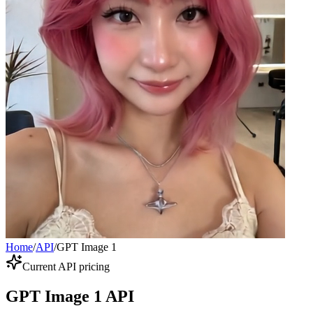
Home
/
API
/
GPT Image 1
Current API pricing
GPT Image 1 API