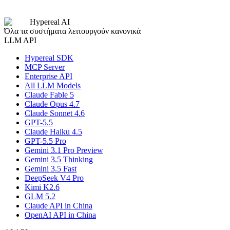
Submit Application
Hypereal AI
Όλα τα συστήματα λειτουργούν κανονικά
LLM API
Hypereal SDK
MCP Server
Enterprise API
All LLM Models
Claude Fable 5
Claude Opus 4.7
Claude Sonnet 4.6
GPT-5.5
Claude Haiku 4.5
GPT-5.5 Pro
Gemini 3.1 Pro Preview
Gemini 3.5 Thinking
Gemini 3.5 Fast
DeepSeek V4 Pro
Kimi K2.6
GLM 5.2
Claude API in China
OpenAI API in China