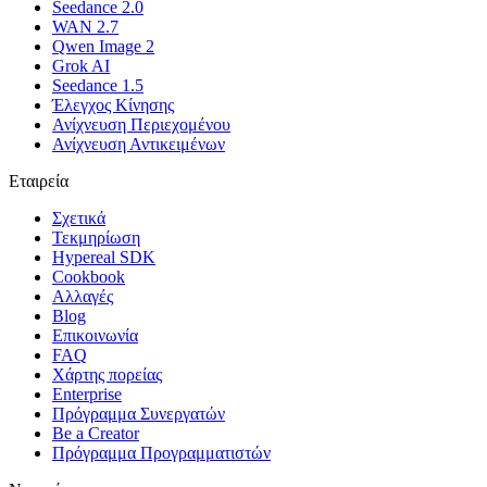
Seedance 2.0
WAN 2.7
Qwen Image 2
Grok AI
Seedance 1.5
Έλεγχος Κίνησης
Ανίχνευση Περιεχομένου
Ανίχνευση Αντικειμένων
Εταιρεία
Σχετικά
Τεκμηρίωση
Hypereal SDK
Cookbook
Αλλαγές
Blog
Επικοινωνία
FAQ
Χάρτης πορείας
Enterprise
Πρόγραμμα Συνεργατών
Be a Creator
Πρόγραμμα Προγραμματιστών