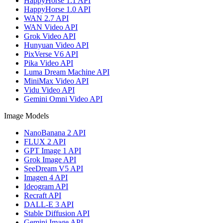
HappyHorse 1.1 API
HappyHorse 1.0 API
WAN 2.7 API
WAN Video API
Grok Video API
Hunyuan Video API
PixVerse V6 API
Pika Video API
Luma Dream Machine API
MiniMax Video API
Vidu Video API
Gemini Omni Video API
Image Models
NanoBanana 2 API
FLUX 2 API
GPT Image 1 API
Grok Image API
SeeDream V5 API
Imagen 4 API
Ideogram API
Recraft API
DALL-E 3 API
Stable Diffusion API
Gemini Image API