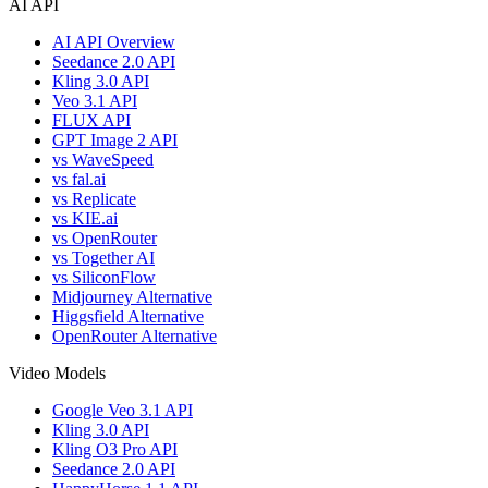
AI API
AI API Overview
Seedance 2.0 API
Kling 3.0 API
Veo 3.1 API
FLUX API
GPT Image 2 API
vs WaveSpeed
vs fal.ai
vs Replicate
vs KIE.ai
vs OpenRouter
vs Together AI
vs SiliconFlow
Midjourney Alternative
Higgsfield Alternative
OpenRouter Alternative
Video Models
Google Veo 3.1 API
Kling 3.0 API
Kling O3 Pro API
Seedance 2.0 API