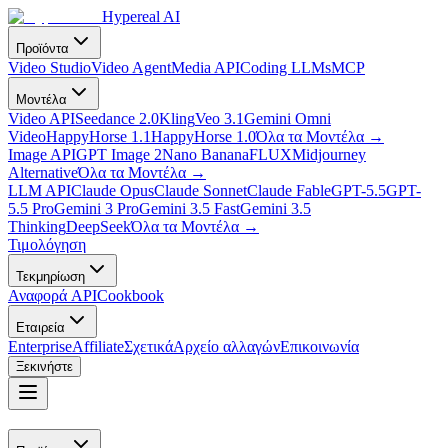
Hypereal AI
Προϊόντα
Video Studio
Video Agent
Media API
Coding LLMs
MCP
Μοντέλα
Video API
Seedance 2.0
Kling
Veo 3.1
Gemini Omni
Video
HappyHorse 1.1
HappyHorse 1.0
Όλα τα Μοντέλα
→
Image API
GPT Image 2
Nano Banana
FLUX
Midjourney
Alternative
Όλα τα Μοντέλα
→
LLM API
Claude Opus
Claude Sonnet
Claude Fable
GPT-5.5
GPT-
5.5 Pro
Gemini 3 Pro
Gemini 3.5 Fast
Gemini 3.5
Thinking
DeepSeek
Όλα τα Μοντέλα
→
Τιμολόγηση
Τεκμηρίωση
Αναφορά API
Cookbook
Εταιρεία
Enterprise
Affiliate
Σχετικά
Αρχείο αλλαγών
Επικοινωνία
Ξεκινήστε