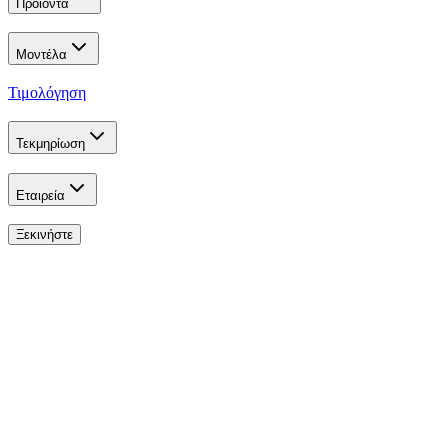
Προϊόντα
Μοντέλα
Τιμολόγηση
Τεκμηρίωση
Εταιρεία
Ξεκινήστε
Developer Program
Build the Future