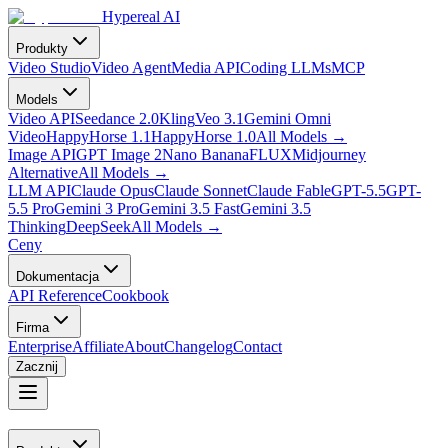
Hypereal AI
Produkty
Video Studio
Video Agent
Media API
Coding LLMs
MCP
Models
Video API
Seedance 2.0
Kling
Veo 3.1
Gemini Omni
Video
HappyHorse 1.1
HappyHorse 1.0
All Models
→
Image API
GPT Image 2
Nano Banana
FLUX
Midjourney
Alternative
All Models
→
LLM API
Claude Opus
Claude Sonnet
Claude Fable
GPT-5.5
GPT-
5.5 Pro
Gemini 3 Pro
Gemini 3.5 Fast
Gemini 3.5
Thinking
DeepSeek
All Models
→
Ceny
Dokumentacja
API Reference
Cookbook
Firma
Enterprise
Affiliate
About
Changelog
Contact
Zacznij