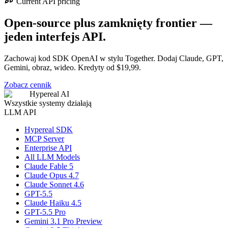
Current API pricing
Open-source plus zamknięty frontier —
jeden interfejs API.
Zachowaj kod SDK OpenAI w stylu Together. Dodaj Claude, GPT,
Gemini, obraz, wideo. Kredyty od $19,99.
Zobacz cennik
Hypereal AI
Wszystkie systemy działają
LLM API
Hypereal SDK
MCP Server
Enterprise API
All LLM Models
Claude Fable 5
Claude Opus 4.7
Claude Sonnet 4.6
GPT-5.5
Claude Haiku 4.5
GPT-5.5 Pro
Gemini 3.1 Pro Preview