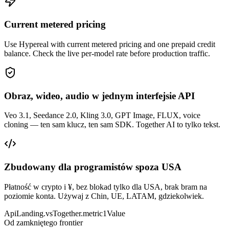
Current metered pricing
Use Hypereal with current metered pricing and one prepaid credit
balance. Check the live per-model rate before production traffic.
Obraz, wideo, audio w jednym interfejsie API
Veo 3.1, Seedance 2.0, Kling 3.0, GPT Image, FLUX, voice
cloning — ten sam klucz, ten sam SDK. Together AI to tylko tekst.
Zbudowany dla programistów spoza USA
Płatność w crypto i ¥, bez blokad tylko dla USA, brak bram na
poziomie konta. Używaj z Chin, UE, LATAM, gdziekolwiek.
ApiLanding.vsTogether.metric1Value
Od zamkniętego frontier