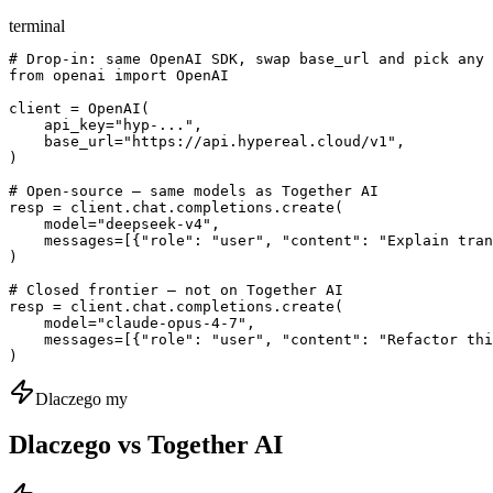
terminal
# Drop-in: same OpenAI SDK, swap base_url and pick any 
from openai import OpenAI

client = OpenAI(

    api_key="hyp-...",

    base_url="https://api.hypereal.cloud/v1",

)

# Open-source — same models as Together AI

resp = client.chat.completions.create(

    model="deepseek-v4",

    messages=[{"role": "user", "content": "Explain tran
)

# Closed frontier — not on Together AI

resp = client.chat.completions.create(

    model="claude-opus-4-7",

    messages=[{"role": "user", "content": "Refactor thi
)
Dlaczego my
Dlaczego vs Together AI