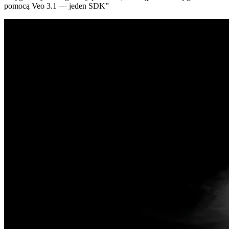
pomocą Veo 3.1 — jeden SDK
”