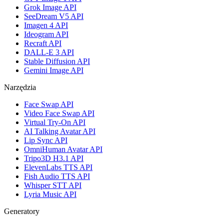
Grok Image API
SeeDream V5 API
Imagen 4 API
Ideogram API
Recraft API
DALL-E 3 API
Stable Diffusion API
Gemini Image API
Narzędzia
Face Swap API
Video Face Swap API
Virtual Try-On API
AI Talking Avatar API
Lip Sync API
OmniHuman Avatar API
Tripo3D H3.1 API
ElevenLabs TTS API
Fish Audio TTS API
Whisper STT API
Lyria Music API
Generatory