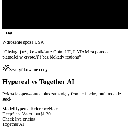
image
Wdrożenie spoza USA
“
Obsługuj użytkowników z Chin, UE, LATAM za pomocą
płatności w crypto/¥ i bez blokady regionu
”
Zweryfikowane ceny
Hypereal vs Together AI
Pokrycie open-source plus zamknięty frontier i pełny multimodale
stack
Model
Hypereal
Reference
Note
DeepSeek V4 output
$1.20
Check live pricing
Together AI