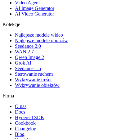
Video Agent
AI Image Generator
AI Video Generator
Kolekcje
Najlepsze modele wideo
Najlepsze modele obrazów
Seedance 2.0
WAN 2.7
Qwen Image 2
Grok AI
Seedance 1.5
Sterowanie ruchem
Wykrywanie treści
Wykrywanie obiektów
Firma
O nas
Docs
Hypereal SDK
Cookbook
Changelog
Blog