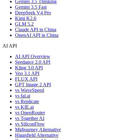
Gemini 3.5 Thinking
Gemini 3.5 Fast
DeepSeek V4 Pro
Kimi K2.6
GLM 5.2
Claude API in China
OpenAI API in China
AI API
AI API Overview
Seedance 2.0 API
Kling 3.0 API
Veo 3.1 API
FLUX API
GPT Image 2 API
vs WaveSpeed
vs fal.ai
vs Replicate
vs KIE.ai
vs OpenRouter
vs Together AI
vs SiliconFlow
Midjourney Alternative
Higgsfield Alternative