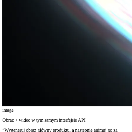
image
Obraz + wideo w tym samym interfejsie API
“
Wygeneruj obraz główny produktu, a następnie animuj go za