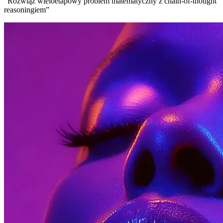
“
Rozwiąż wieloetapowy problem matematyczny z chain-of-thought
reasoningiem
”