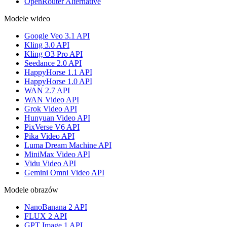
OpenRouter Alternative
Modele wideo
Google Veo 3.1 API
Kling 3.0 API
Kling O3 Pro API
Seedance 2.0 API
HappyHorse 1.1 API
HappyHorse 1.0 API
WAN 2.7 API
WAN Video API
Grok Video API
Hunyuan Video API
PixVerse V6 API
Pika Video API
Luma Dream Machine API
MiniMax Video API
Vidu Video API
Gemini Omni Video API
Modele obrazów
NanoBanana 2 API
FLUX 2 API
GPT Image 1 API