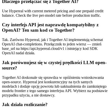
Dlaczego przełączać się z Together AI?
Use Hypereal with current metered pricing and one prepaid credit
balance. Check the live per-model rate before production traffic.
Czy interfejs API jest naprawdę kompatybilny z
OpenAI? Ten sam kod co Together?
Tak. Zarówno Hypereal, jak i Together AI implementują schemat
OpenAI chat-completions. Przełącznik to jeden wiersz — zmień
base_url na https://api.hypereal.cloud/v1 i istniejący kod SDK
OpenAI nadal działa.
Jak porównujesz się w czystej prędkości LLM open-
source?
Together AI doskonale się sprawdza w opóźnieniu wnioskowania
open-source. Hypereal jest konkurencyjny na tych samych
modelach i dodaje opcję powrotu lub uaktualnienia do zamkniętego
modelu frontier z tego samego interfejsu API. Wybierz na podstawie
przypadku użycia, a nie dostawcy.
Jak działa rozliczanie?