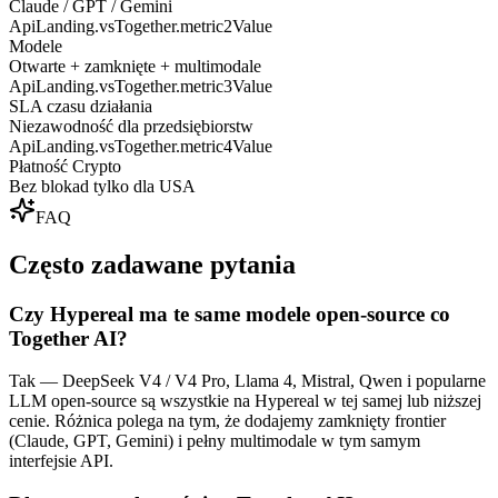
Claude / GPT / Gemini
ApiLanding.vsTogether.metric2Value
Modele
Otwarte + zamknięte + multimodale
ApiLanding.vsTogether.metric3Value
SLA czasu działania
Niezawodność dla przedsiębiorstw
ApiLanding.vsTogether.metric4Value
Płatność Crypto
Bez blokad tylko dla USA
FAQ
Często zadawane pytania
Czy Hypereal ma te same modele open-source co
Together AI?
Tak — DeepSeek V4 / V4 Pro, Llama 4, Mistral, Qwen i popularne
LLM open-source są wszystkie na Hypereal w tej samej lub niższej
cenie. Różnica polega na tym, że dodajemy zamknięty frontier
(Claude, GPT, Gemini) i pełny multimodale w tym samym
interfejsie API.