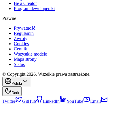
Be a Creator
Program deweloperski
Prawne
Prywatność
Regulamin
Zwroty
Cookies
Cennik
Wszystkie modele
Mapa strony
Status
© Copyright 2026. Wszelkie prawa zastrzeżone.
Polski
Dark
Twitter
GitHub
LinkedIn
YouTube
Email