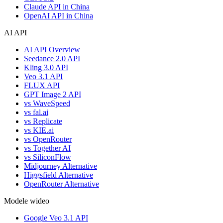
Claude API in China
OpenAI API in China
AI API
AI API Overview
Seedance 2.0 API
Kling 3.0 API
Veo 3.1 API
FLUX API
GPT Image 2 API
vs WaveSpeed
vs fal.ai
vs Replicate
vs KIE.ai
vs OpenRouter
vs Together AI
vs SiliconFlow
Midjourney Alternative
Higgsfield Alternative
OpenRouter Alternative
Modele wideo
Google Veo 3.1 API