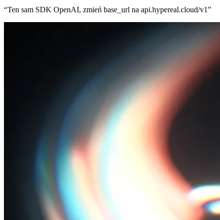
“
Ten sam SDK OpenAI, zmień base_url na api.hypereal.cloud/v1
”