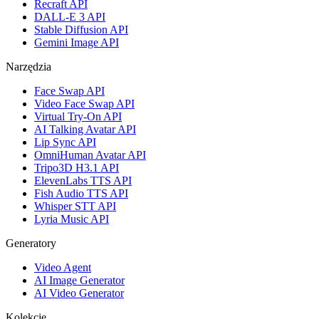
Recraft API
DALL-E 3 API
Stable Diffusion API
Gemini Image API
Narzędzia
Face Swap API
Video Face Swap API
Virtual Try-On API
AI Talking Avatar API
Lip Sync API
OmniHuman Avatar API
Tripo3D H3.1 API
ElevenLabs TTS API
Fish Audio TTS API
Whisper STT API
Lyria Music API
Generatory
Video Agent
AI Image Generator
AI Video Generator
Kolekcje