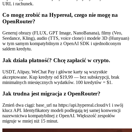
URL i rachunek.
Co mogę zrobić na Hypereal, czego nie mogę na
OpenRouter?
Generuj obrazy (FLUX, GPT Image, NanoBanana), filmy (Veo,
Seedance, Kling), audio (TTS, voice clone) i modele 3D (Hunyuan)
w tym samym kompatybilnym z OpenAI SDK i ujednoliconym
saldem kredytu.
Jak działa płatność? Chcę zapłacić w crypto.
USDT, Alipay, WeChat Pay i główne karty są wszystkie
akceptowane. Kup kredyty od $19,99 — bez subskrypcji, brak
minimalnych miesięcznych wydatków. 100 kredytów = $1.
Jak trudna jest migracja z OpenRouter?
Zmień dwa ciągi: base_url na https://api.hypereal.cloud/v1 i swój
klucz API. Identyfikatory modeli podlegają tej samej konwencji
nazewnictwa kompatybilnej z OpenAI. Większość zespołów
migruje w mniej niż 15 minut.