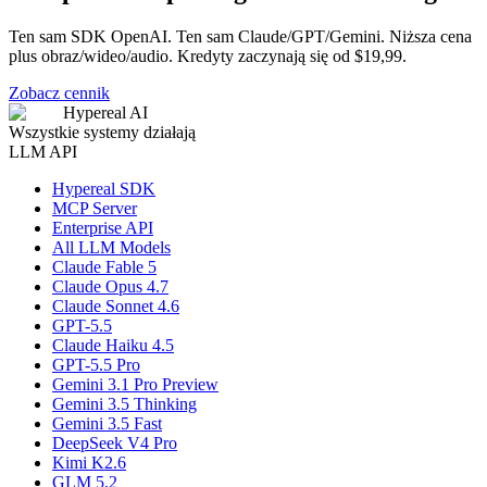
Ten sam SDK OpenAI. Ten sam Claude/GPT/Gemini. Niższa cena
plus obraz/wideo/audio. Kredyty zaczynają się od $19,99.
Zobacz cennik
Hypereal AI
Wszystkie systemy działają
LLM API
Hypereal SDK
MCP Server
Enterprise API
All LLM Models
Claude Fable 5
Claude Opus 4.7
Claude Sonnet 4.6
GPT-5.5
Claude Haiku 4.5
GPT-5.5 Pro
Gemini 3.1 Pro Preview
Gemini 3.5 Thinking
Gemini 3.5 Fast
DeepSeek V4 Pro
Kimi K2.6
GLM 5.2