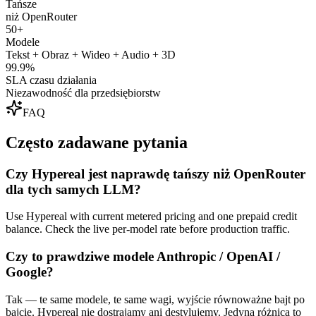
Tańsze
niż OpenRouter
50+
Modele
Tekst + Obraz + Wideo + Audio + 3D
99.9%
SLA czasu działania
Niezawodność dla przedsiębiorstw
FAQ
Często zadawane pytania
Czy Hypereal jest naprawdę tańszy niż OpenRouter
dla tych samych LLM?
Use Hypereal with current metered pricing and one prepaid credit
balance. Check the live per-model rate before production traffic.
Czy to prawdziwe modele Anthropic / OpenAI /
Google?
Tak — te same modele, te same wagi, wyjście równoważne bajt po
bajcie. Hypereal nie dostrajamy ani destylujemy. Jedyna różnica to