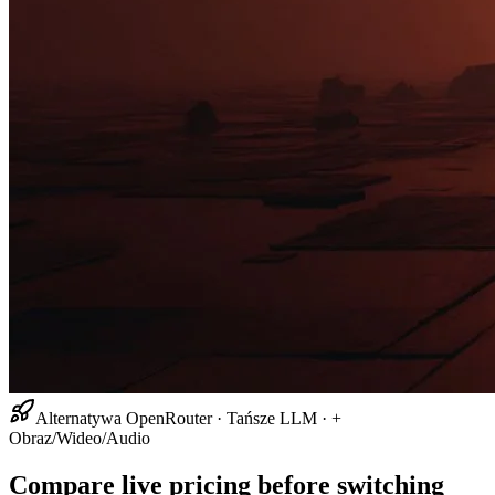
Alternatywa OpenRouter · Tańsze LLM · +
Obraz/Wideo/Audio
Compare live pricing before switching