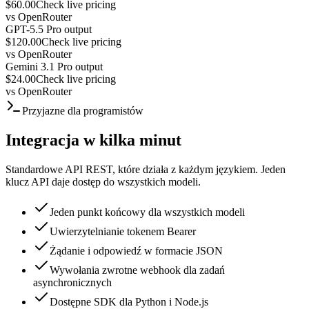
$60.00
Check live pricing
vs
OpenRouter
GPT-5.5 Pro output
$120.00
Check live pricing
vs
OpenRouter
Gemini 3.1 Pro output
$24.00
Check live pricing
vs
OpenRouter
Przyjazne dla programistów
Integracja w kilka minut
Standardowe API REST, które działa z każdym językiem. Jeden
klucz API daje dostęp do wszystkich modeli.
Jeden punkt końcowy dla wszystkich modeli
Uwierzytelnianie tokenem Bearer
Żądanie i odpowiedź w formacie JSON
Wywołania zwrotne webhook dla zadań
asynchronicznych
Dostępne SDK dla Python i Node.js