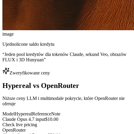
image
Ujednolicone saldo kredytu
“
Jeden pool kredytów dla tokenów Claude, sekund Veo, obrazów
FLUX i 3D Hunyuan
”
Zweryfikowane ceny
Hypereal vs OpenRouter
Niższe ceny LLM i multimodale pokrycie, które OpenRouter nie
oferuje
Model
Hypereal
Reference
Note
Claude Opus 4.7 input
$10.00
Check live pricing
OpenRouter