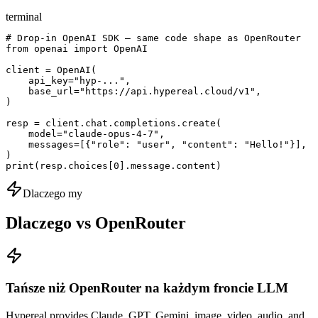
terminal
# Drop-in OpenAI SDK — same code shape as OpenRouter

from openai import OpenAI

client = OpenAI(

    api_key="hyp-...",

    base_url="https://api.hypereal.cloud/v1",

)

resp = client.chat.completions.create(

    model="claude-opus-4-7",

    messages=[{"role": "user", "content": "Hello!"}],

)

print(resp.choices[0].message.content)
Dlaczego my
Dlaczego vs OpenRouter
Tańsze niż OpenRouter na każdym froncie LLM
Hypereal provides Claude, GPT, Gemini, image, video, audio, and