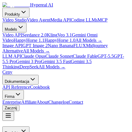
Hypereal AI
Produkty
Video Studio
Video Agent
Media API
Coding LLMs
MCP
Models
Video API
Seedance 2.0
Kling
Veo 3.1
Gemini Omni
Video
HappyHorse 1.1
HappyHorse 1.0
All Models
→
Image API
GPT Image 2
Nano Banana
FLUX
Midjourney
Alternative
All Models
→
LLM API
Claude Opus
Claude Sonnet
Claude Fable
GPT-5.5
GPT-
5.5 Pro
Gemini 3 Pro
Gemini 3.5 Fast
Gemini 3.5
Thinking
DeepSeek
All Models
→
Ceny
Dokumentacja
API Reference
Cookbook
Firma
Enterprise
Affiliate
About
Changelog
Contact
Zacznij