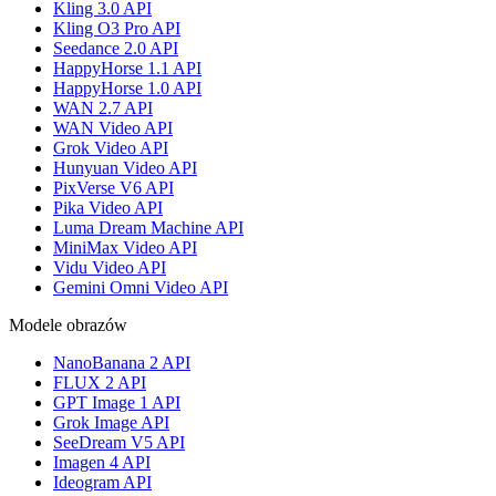
Kling 3.0 API
Kling O3 Pro API
Seedance 2.0 API
HappyHorse 1.1 API
HappyHorse 1.0 API
WAN 2.7 API
WAN Video API
Grok Video API
Hunyuan Video API
PixVerse V6 API
Pika Video API
Luma Dream Machine API
MiniMax Video API
Vidu Video API
Gemini Omni Video API
Modele obrazów
NanoBanana 2 API
FLUX 2 API
GPT Image 1 API
Grok Image API
SeeDream V5 API
Imagen 4 API
Ideogram API