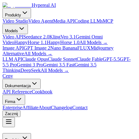
Hypereal AI
Produkty
Video Studio
Video Agent
Media API
Coding LLMs
MCP
Models
Video API
Seedance 2.0
Kling
Veo 3.1
Gemini Omni
Video
HappyHorse 1.1
HappyHorse 1.0
All Models
→
Image API
GPT Image 2
Nano Banana
FLUX
Midjourney
Alternative
All Models
→
LLM API
Claude Opus
Claude Sonnet
Claude Fable
GPT-5.5
GPT-
5.5 Pro
Gemini 3 Pro
Gemini 3.5 Fast
Gemini 3.5
Thinking
DeepSeek
All Models
→
Ceny
Dokumentacja
API Reference
Cookbook
Firma
Enterprise
Affiliate
About
Changelog
Contact
Zacznij