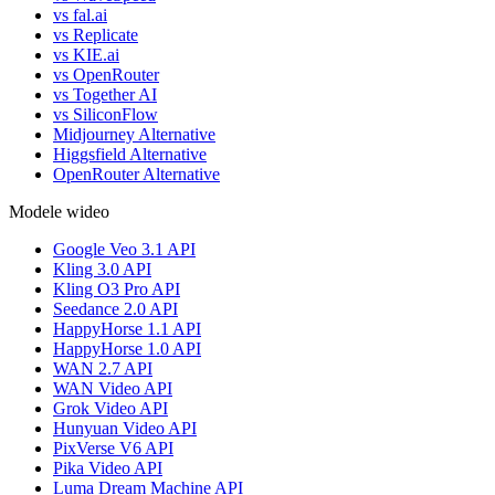
vs fal.ai
vs Replicate
vs KIE.ai
vs OpenRouter
vs Together AI
vs SiliconFlow
Midjourney Alternative
Higgsfield Alternative
OpenRouter Alternative
Modele wideo
Google Veo 3.1 API
Kling 3.0 API
Kling O3 Pro API
Seedance 2.0 API
HappyHorse 1.1 API
HappyHorse 1.0 API
WAN 2.7 API
WAN Video API
Grok Video API
Hunyuan Video API
PixVerse V6 API
Pika Video API
Luma Dream Machine API