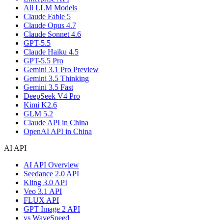
All LLM Models
Claude Fable 5
Claude Opus 4.7
Claude Sonnet 4.6
GPT-5.5
Claude Haiku 4.5
GPT-5.5 Pro
Gemini 3.1 Pro Preview
Gemini 3.5 Thinking
Gemini 3.5 Fast
DeepSeek V4 Pro
Kimi K2.6
GLM 5.2
Claude API in China
OpenAI API in China
AI API
AI API Overview
Seedance 2.0 API
Kling 3.0 API
Veo 3.1 API
FLUX API
GPT Image 2 API
vs WaveSpeed