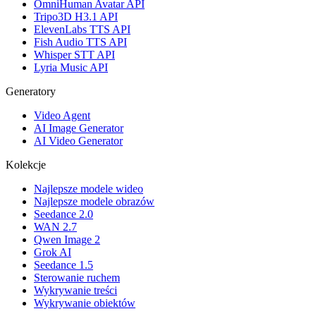
OmniHuman Avatar API
Tripo3D H3.1 API
ElevenLabs TTS API
Fish Audio TTS API
Whisper STT API
Lyria Music API
Generatory
Video Agent
AI Image Generator
AI Video Generator
Kolekcje
Najlepsze modele wideo
Najlepsze modele obrazów
Seedance 2.0
WAN 2.7
Qwen Image 2
Grok AI
Seedance 1.5
Sterowanie ruchem
Wykrywanie treści
Wykrywanie obiektów