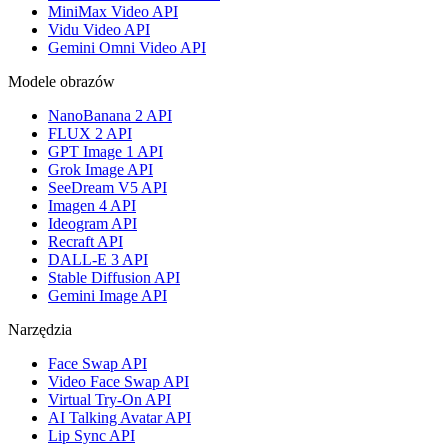
MiniMax Video API
Vidu Video API
Gemini Omni Video API
Modele obrazów
NanoBanana 2 API
FLUX 2 API
GPT Image 1 API
Grok Image API
SeeDream V5 API
Imagen 4 API
Ideogram API
Recraft API
DALL-E 3 API
Stable Diffusion API
Gemini Image API
Narzędzia
Face Swap API
Video Face Swap API
Virtual Try-On API
AI Talking Avatar API
Lip Sync API