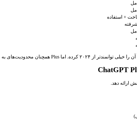
مل
مل
خت + استفاده
شرفته
مل