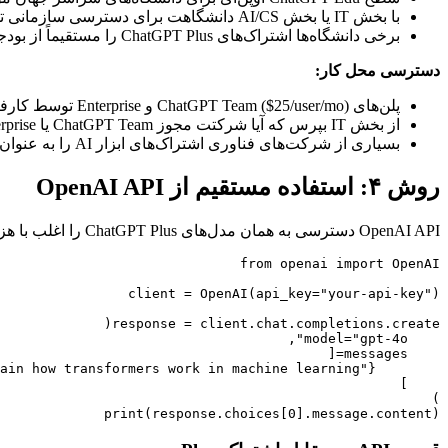
با بخش IT یا بخش AI/CS دانشگاهت برای دسترسی سازمانی تماس بگیر.
برخی دانشگاه‌ها اشتراک‌های ChatGPT Plus را مستقیماً از بودجه فناوری به دانشجویان ارائه می‌دهند.
دسترسی محل کار:
پلن‌های ChatGPT Team ($25/user/mo) و Enterprise توسط کارفرماها پرداخت می‌شوند.
از بخش IT بپرس که آیا شرکتت مجوز ChatGPT Team یا Enterprise دارد.
بسیاری از شرکت‌های فناوری اشتراک‌های ابزار AI را به عنوان مزیت استاندارد کارمند شامل می‌کنند.
روش ۴: استفاده مستقیم از OpenAI API
OpenAI API دسترسی به همان مدل‌های ChatGPT Plus را اغلب با هزینه موثر پایین‌تر می‌دهد:
print(response.choices[0].message.content)
