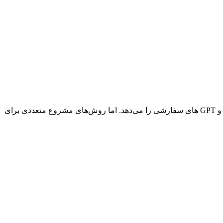
ChatGPT Plus ماهی $20 هزینه دارد و دسترسی اولویت‌دار به GPT-4o، مدل‌های استدلالی o1/o3، تولید تصویر DALL-E، تحلیل پیشرفته داده و GPT های سفارشی را می‌دهد. اما روش‌های مشروع متعددی برای