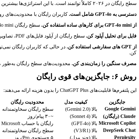
سطح رایگان در ۲۰۲۶ کاملاً توانمند است. با این استراتژی‌ها بیشترین استفاده را ببر:
دسترسی به GPT-4o شامل است.
کاربران رایگان با محدودیت‌های روزانه پیام GPT-4o دریافت می‌کنند. برای اکثر
از GPT-4o mini برای کارهای ساده استفاده کن.
سطح رایگان GPT-4o mini نامحدود ارائه می‌دهد که سوالات ساده، خلاصه‌سازی و کدنویسی پایه را خیلی خوب انجام می‌دهد.
فایل برای تحلیل آپلود کن.
سطح رایگان از آپلود فایل‌های PDF، تصاویر، صفحه‌گسترده و فایل‌های کد پشتیبانی می‌کند.
از GPT های سفارشی استفاده کن.
کن.
مصرف سنگین را زمان‌بندی کن.
محدودیت‌های سطح رایگان به‌طور من
روش ۶: جایگزین‌های قوی رایگان
این پلتفرم‌ها قابلیت‌های ChatGPT Plus را بدون هزینه ارائه می‌دهند:
جایگزین
کیفیت مدل
محدودیت رایگان
Google Gemini
بالا (Gemini 2.0)
سطح رایگان سخاوتمندانه
Claude (رایگان)
بالا (Sonnet 4)
~۳۰ پیام/روز
Microsoft Copilot
بالا (GPT-4o)
رایگان با حساب Microsoft
DeepSeek Chat
بالا (V3/R1)
سطح رایگان سخاوتمندانه
Perplexity
بالا (چند مدل)
۵ جستجوی Pro/روز