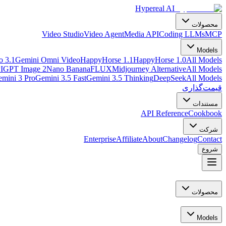
Hypereal AI
محصولات
Video Studio
Video Agent
Media API
Coding LLMs
MCP
Models
o 3.1
Gemini Omni Video
HappyHorse 1.1
HappyHorse 1.0
All Models
I
GPT Image 2
Nano Banana
FLUX
Midjourney Alternative
All Models
mini 3 Pro
Gemini 3.5 Fast
Gemini 3.5 Thinking
DeepSeek
All Models
قیمت‌گذاری
مستندات
API Reference
Cookbook
شرکت
Enterprise
Affiliate
About
Changelog
Contact
شروع
محصولات
Models