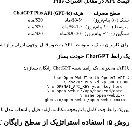
قیمت API در مقابل اشتراک Plus
ChatGPT Plus
سطح مصرف
هزینه API (GPT-4o)
سبک (۵۰ پیام/روز)
~$3-5/ماه
$20/ماه
متوسط (۱۰۰ پیام/روز)
~$8-12/ماه
$20/ماه
سنگین (۲۰۰+ پیام/روز)
~$20-30/ماه
$20/ماه
برای کاربران سبک تا متوسط، API به طور قابل توجهی ارزان‌تر از اشتراک Plus است. حساب‌های جدید API گاهی اعتبارهای تبلیغاتی دریافت می‌کنند.
یک رابط ChatGPT خودت بساز
با API، می‌توانی یک رابط شبیه ChatGPT رایگان بسازی:
  ghcr.io/open-webui/open-webui:main

این یک رابط چت کامل با تاریخچه مکالمه، آپلود فایل و انتخاب مدل با قیمت‌گذا
روش ۵: استفاده استراتژیک از سطح رایگان ChatGPT