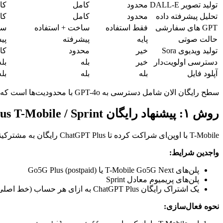
تولید تصویر DALL-E
محدود
کامل
کا
تحلیل پیشرفته داده
محدود
کامل
کا
GPT های سفارشی
فقط استفاده
ساخت + استفاده
سا
حالت صوتی
پایه
پیشرفته
پی
تولید ویدیوی Sora
خیر
محدود
کا
دسترسی اولویت‌دار
خیر
بله
بله
آپلود فایل
بله
بله
بله
سطح رایگان الان شامل دسترسی به GPT-4o با محدودیت‌ها است که آن را خیلی توانمندتر از ۲۰۲۴ کرده. اما Plus همچنان محدودیت‌های به مراتب بالاتر و ویژگی‌های انحصاری ارائه می‌دهد.
روش ۱: پیشنهاد رایگان ChatGPT Plus T-Mobile / Sprint
T-Mobile با اوپن‌ای شراکت کرده تا ChatGPT Plus رایگان به مشترکینش ارائه دهد.
واجدین شرایط:
پلن‌های T-Mobile Go5G Next یا Go5G Plus (postpaid)
پلن‌های پریمیوم معادل Sprint
یک اشتراک رایگان ChatGPT Plus به ازای هر حساب (خط اصلی)
نحوه فعال‌سازی: