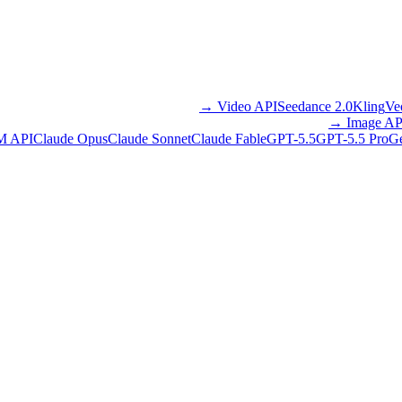
→
Video API
Seedance 2.0
Kling
Ve
→
Image AP
M API
Claude Opus
Claude Sonnet
Claude Fable
GPT-5.5
GPT-5.5 Pro
Ge