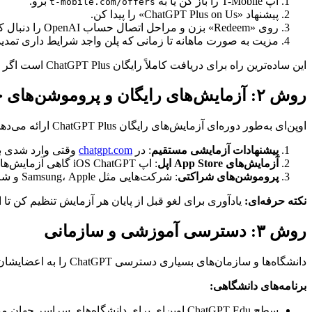
اپ T-Mobile را باز کن یا به
برو.
t-mobile.com/offers
پیشنهاد «ChatGPT Plus on Us» را پیدا کن.
روی «Redeem» بزن و مراحل اتصال حساب OpenAI را دنبال کن.
مزیت به صورت ماهانه تا زمانی که پلن واجد شرایط داری تمدید
این ساده‌ترین راه برای دریافت کاملاً رایگان ChatGPT Plus است اگر قبلاً مشتری T-Mobile هستی.
روش ۲: آزمایش‌های رایگان و پروموشن‌های حساب جدید
اوپن‌ای به‌طور دوره‌ای آزمایش‌های رایگان ChatGPT Plus ارائه می‌دهد:
پیشنهادات آزمایشی مستقیم
: در
chatgpt.com
وقتی وارد شدی بررسی کن. اوپن‌ای گ
آزمایش‌های App Store اپل
: اپ iOS ChatGPT گاهی آزمایش‌های ۷ روزه رایگان Plus را از طریق سیستم اشتراک اپل ارائه می‌دهد. گزینه‌های اشتراک را در اپ بررسی کن.
پروموشن‌های شراکتی
: شرکت‌هایی مثل Samsung، Apple و شرکت‌های مختلف فناوری گاهی دسترسی ChatGPT Plus را با خرید محصول bundle می‌کنند.
نکته حرفه‌ای:
یادآوری برای لغو قبل از پایان هر آزمایش تنظیم کن تا
روش ۳: دسترسی آموزشی و سازمانی
دانشگاه‌ها و سازمان‌های بسیاری دسترسی ChatGPT را به اعضایشان ارائه می‌دهند:
برنامه‌های دانشگاهی:
سطح ChatGPT Edu اوپن‌ای برای دانشگاه‌های سراسر جهان موجود است.