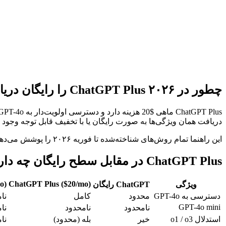
دریافت کلید API رایگان
مشاهده مستندات
چطور در ۲۰۲۶ ChatGPT Plus را رایگان دریافت کنیم
دریافت همان ویژگی‌ها به صورت رایگان یا با تخفیف قابل توجه وجود د
این راهنما تمام روش‌های شناخته‌شده تا فوریه ۲۰۲۶ را پوشش می‌دهد.
ChatGPT Plus در مقابل سطح رایگان چه دارد
o)
ChatGPT Plus ($20/mo)
ویژگی
ChatGPT رایگان
دسترسی به GPT-4o
محدود
کامل
نا
GPT-4o mini
نامحدود
نامحدود
نا
استدلال o1 / o3
خیر
بله (محدود)
نا