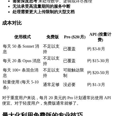
需要深度思考
来处理数学、逻辑或详尽推理
无法承受高流量期间的服务中断
处理需要更大上传限制的大型文档
成本对比
API (按量计
使用模式
免费版
Pro ($20/月)
费)
每天 50 条 Sonnet 消
不足以支
已覆盖
约 $3-8/月
息
持
不足以支
每天 20 条 Opus 消息
已覆盖
约 $15-30/月
持
每天 100+ 条混合消
不足以支
可能触达限
约 $20-50/月
息
持
制
轻量使用 (每天 5-10
通常足够
没必要
约 $1-3/月
条)
对于重度用户来说，每月 20 美元的 Pro 计划通常比使用 API
便宜。对于轻度用户，免费版通常就够了。
最大化利用免费版的专业技巧