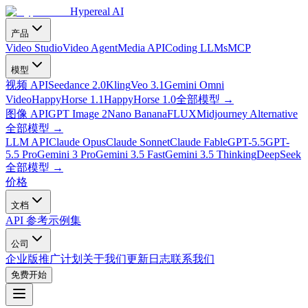
Hypereal AI
产品
Video Studio
Video Agent
Media API
Coding LLMs
MCP
模型
视频 API
Seedance 2.0
Kling
Veo 3.1
Gemini Omni
Video
HappyHorse 1.1
HappyHorse 1.0
全部模型
→
图像 API
GPT Image 2
Nano Banana
FLUX
Midjourney Alternative
全部模型
→
LLM API
Claude Opus
Claude Sonnet
Claude Fable
GPT-5.5
GPT-
5.5 Pro
Gemini 3 Pro
Gemini 3.5 Fast
Gemini 3.5 Thinking
DeepSeek
全部模型
→
价格
文档
API 参考
示例集
公司
企业版
推广计划
关于我们
更新日志
联系我们
免费开始