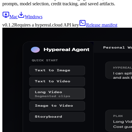
prompts, model selection, credit tracking, and saved artifacts.
Mac
Windows
v
0.1.2
Requires a hypereal.cloud API key
Release manifest