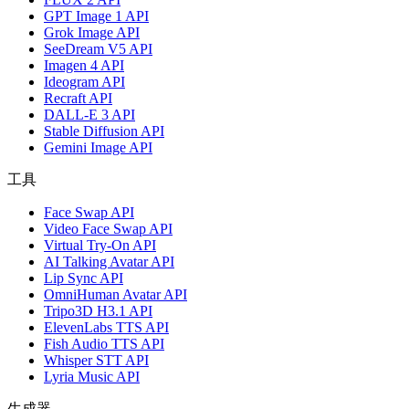
GPT Image 1 API
Grok Image API
SeeDream V5 API
Imagen 4 API
Ideogram API
Recraft API
DALL-E 3 API
Stable Diffusion API
Gemini Image API
工具
Face Swap API
Video Face Swap API
Virtual Try-On API
AI Talking Avatar API
Lip Sync API
OmniHuman Avatar API
Tripo3D H3.1 API
ElevenLabs TTS API
Fish Audio TTS API
Whisper STT API
Lyria Music API
生成器