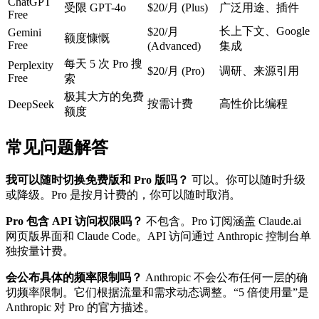
ChatGPT
受限 GPT-4o
$20/月 (Plus)
广泛用途、插件
Free
长上下文、Google
$20/月
Gemini
额度慷慨
Free
(Advanced)
集成
每天 5 次 Pro 搜
Perplexity
$20/月 (Pro)
调研、来源引用
Free
索
极其大方的免费
按需计费
高性价比编程
DeepSeek
额度
常见问题解答
我可以随时切换免费版和 Pro 版吗？
可以。你可以随时升级
或降级。Pro 是按月计费的，你可以随时取消。
Pro 包含 API 访问权限吗？
不包含。Pro 订阅涵盖 Claude.ai
网页版界面和 Claude Code。API 访问通过 Anthropic 控制台单
独按量计费。
会公布具体的频率限制吗？
Anthropic 不会公布任何一层的确
切频率限制。它们根据流量和需求动态调整。“5 倍使用量”是
Anthropic 对 Pro 的官方描述。