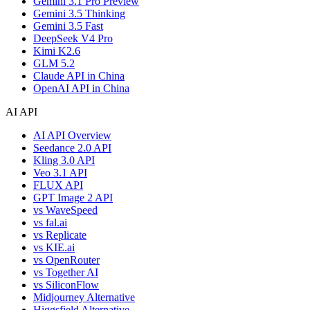
Gemini 3.1 Pro Preview
Gemini 3.5 Thinking
Gemini 3.5 Fast
DeepSeek V4 Pro
Kimi K2.6
GLM 5.2
Claude API in China
OpenAI API in China
AI API
AI API Overview
Seedance 2.0 API
Kling 3.0 API
Veo 3.1 API
FLUX API
GPT Image 2 API
vs WaveSpeed
vs fal.ai
vs Replicate
vs KIE.ai
vs OpenRouter
vs Together AI
vs SiliconFlow
Midjourney Alternative
Higgsfield Alternative