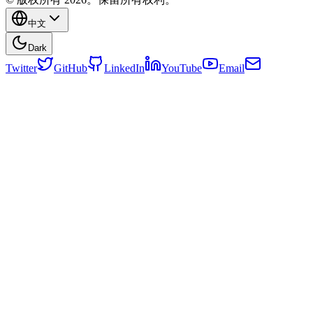
中文
Dark
Twitter
GitHub
LinkedIn
YouTube
Email