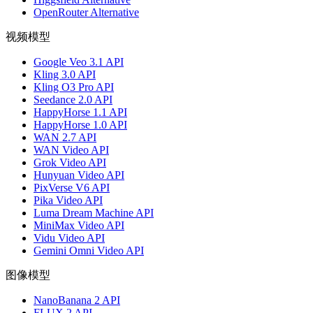
OpenRouter Alternative
视频模型
Google Veo 3.1 API
Kling 3.0 API
Kling O3 Pro API
Seedance 2.0 API
HappyHorse 1.1 API
HappyHorse 1.0 API
WAN 2.7 API
WAN Video API
Grok Video API
Hunyuan Video API
PixVerse V6 API
Pika Video API
Luma Dream Machine API
MiniMax Video API
Vidu Video API
Gemini Omni Video API
图像模型
NanoBanana 2 API
FLUX 2 API