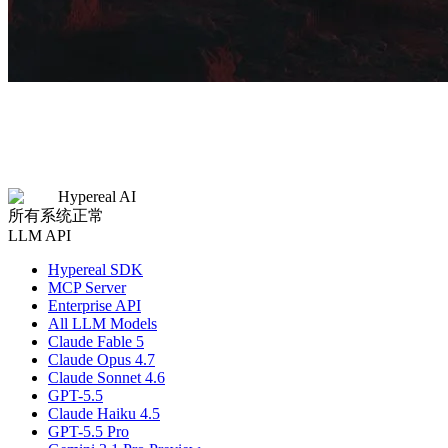
Hypereal AI
所有系统正常
LLM API
Hypereal SDK
MCP Server
Enterprise API
All LLM Models
Claude Fable 5
Claude Opus 4.7
Claude Sonnet 4.6
GPT-5.5
Claude Haiku 4.5
GPT-5.5 Pro