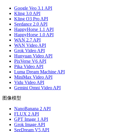
Google Veo 3.1 API
Kling 3.0 API
Kling O3 Pro API
Seedance 2.0 API
HappyHorse 1.1 API
HappyHorse 1.0 API
WAN 2.7 API
WAN Video API
Grok Video API
Hunyuan Video API
PixVerse V6 API
Pika Video API
Luma Dream Machine API
MiniMax Video API
Vidu Video API
Gemini Omni Video API
图像模型
NanoBanana 2 API
FLUX 2 API
GPT Image 1 API
Grok Image API
SeeDream V5 API