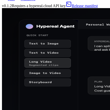
v
0.1.2
Requires a hypereal.cloud API key
Release manifest