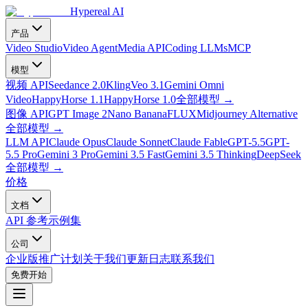
Hypereal AI
产品
Video Studio
Video Agent
Media API
Coding LLMs
MCP
模型
视频 API
Seedance 2.0
Kling
Veo 3.1
Gemini Omni
Video
HappyHorse 1.1
HappyHorse 1.0
全部模型
→
图像 API
GPT Image 2
Nano Banana
FLUX
Midjourney Alternative
全部模型
→
LLM API
Claude Opus
Claude Sonnet
Claude Fable
GPT-5.5
GPT-
5.5 Pro
Gemini 3 Pro
Gemini 3.5 Fast
Gemini 3.5 Thinking
DeepSeek
全部模型
→
价格
文档
API 参考
示例集
公司
企业版
推广计划
关于我们
更新日志
联系我们
免费开始