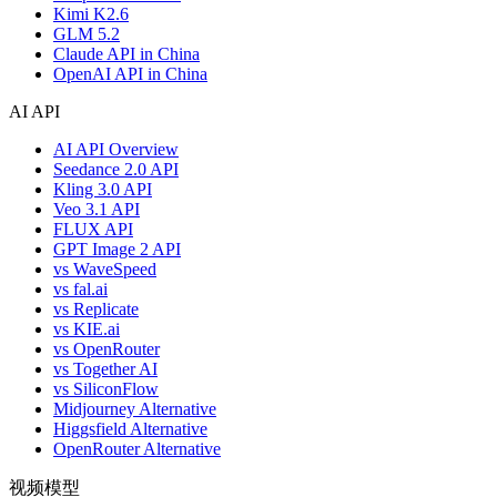
Kimi K2.6
GLM 5.2
Claude API in China
OpenAI API in China
AI API
AI API Overview
Seedance 2.0 API
Kling 3.0 API
Veo 3.1 API
FLUX API
GPT Image 2 API
vs WaveSpeed
vs fal.ai
vs Replicate
vs KIE.ai
vs OpenRouter
vs Together AI
vs SiliconFlow
Midjourney Alternative
Higgsfield Alternative
OpenRouter Alternative
视频模型