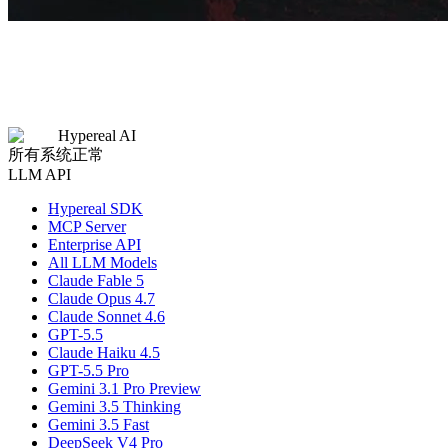
Hypereal AI
所有系统正常
LLM API
Hypereal SDK
MCP Server
Enterprise API
All LLM Models
Claude Fable 5
Claude Opus 4.7
Claude Sonnet 4.6
GPT-5.5
Claude Haiku 4.5
GPT-5.5 Pro
Gemini 3.1 Pro Preview
Gemini 3.5 Thinking
Gemini 3.5 Fast
DeepSeek V4 Pro