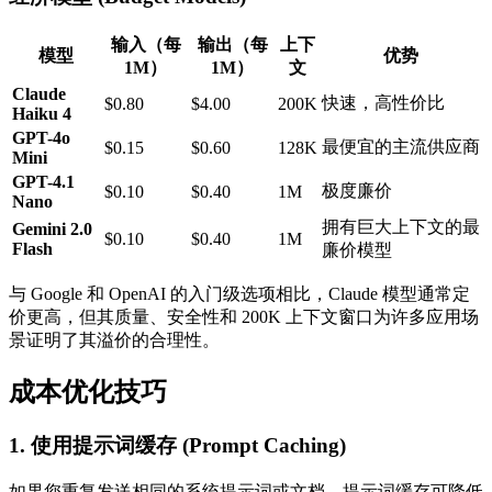
输入（每
输出（每
上下
模型
优势
1M）
1M）
文
Claude
快速，高性价比
$0.80
$4.00
200K
Haiku 4
GPT-4o
最便宜的主流供应商
$0.15
$0.60
128K
Mini
GPT-4.1
极度廉价
$0.10
$0.40
1M
Nano
拥有巨大上下文的最
Gemini 2.0
$0.10
$0.40
1M
Flash
廉价模型
与 Google 和 OpenAI 的入门级选项相比，Claude 模型通常定
价更高，但其质量、安全性和 200K 上下文窗口为许多应用场
景证明了其溢价的合理性。
成本优化技巧
1. 使用提示词缓存 (Prompt Caching)
如果您重复发送相同的系统提示词或文档，提示词缓存可降低