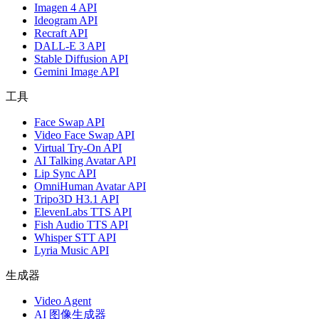
Imagen 4 API
Ideogram API
Recraft API
DALL-E 3 API
Stable Diffusion API
Gemini Image API
工具
Face Swap API
Video Face Swap API
Virtual Try-On API
AI Talking Avatar API
Lip Sync API
OmniHuman Avatar API
Tripo3D H3.1 API
ElevenLabs TTS API
Fish Audio TTS API
Whisper STT API
Lyria Music API
生成器
Video Agent
AI 图像生成器