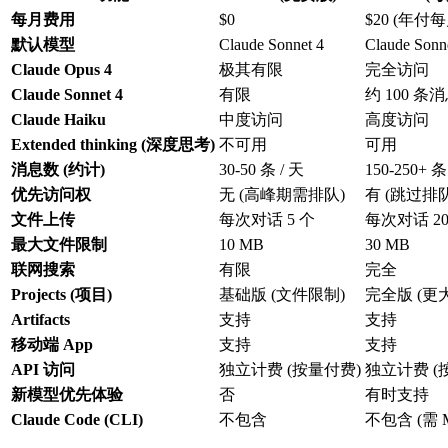
每月费用
$0
$20 (年付每
默认模型
Claude Sonnet 4
Claude Sonn
Claude Opus 4
极其有限
完全访问
Claude Sonnet 4
有限
约 100 条消
Claude Haiku
中度访问
高度访问
Extended thinking (深度思考)
不可用
可用
消息数 (约计)
30-50 条 / 天
150-250+ 条
优先访问权
无 (高峰期需排队)
有 (跳过排队
文件上传
每次对话 5 个
每次对话 20
最大文件限制
10 MB
30 MB
联网搜索
有限
完全
Projects (项目)
基础版 (文件限制)
完全版 (更
Artifacts
支持
支持
移动端 App
支持
支持
API 访问
独立计费 (按量付费)
独立计费 (
新模型优先体验
否
有时支持
Claude Code (CLI)
不包含
不包含 (需 M