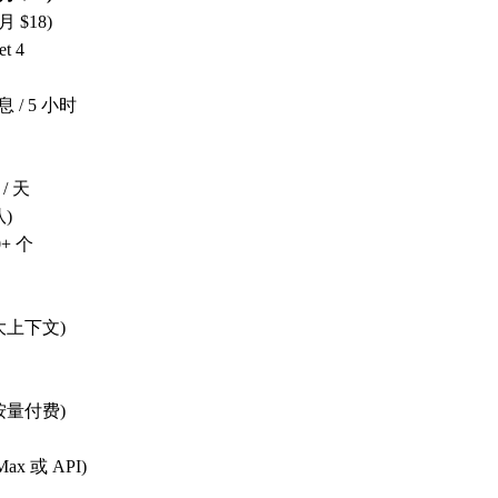
月 $18)
et 4
息 / 5 小时
 / 天
)
+ 个
大上下文)
按量付费)
ax 或 API)