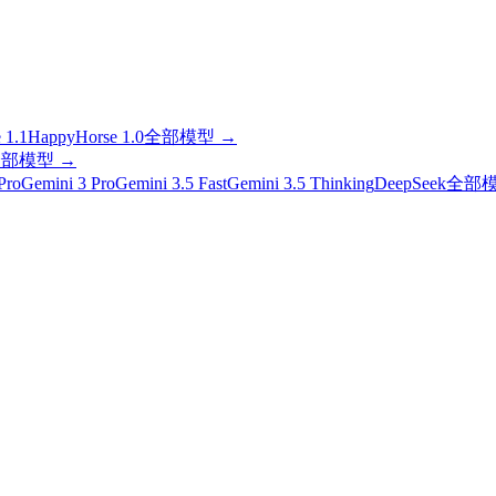
 1.1
HappyHorse 1.0
全部模型
→
全部模型
→
Pro
Gemini 3 Pro
Gemini 3.5 Fast
Gemini 3.5 Thinking
DeepSeek
全部