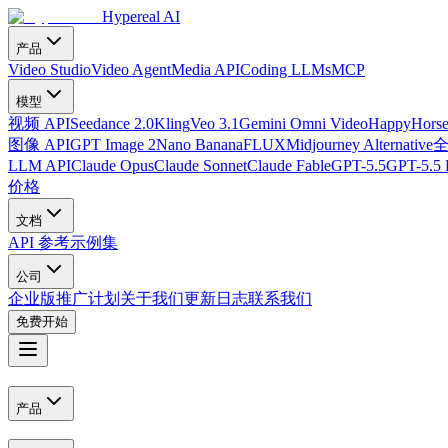
Hypereal AI
产品
Video Studio
Video Agent
Media API
Coding LLMs
MCP
模型
视频 API
Seedance 2.0
Kling
Veo 3.1
Gemini Omni Video
HappyHorse
图像 API
GPT Image 2
Nano Banana
FLUX
Midjourney Alternative
LLM API
Claude Opus
Claude Sonnet
Claude Fable
GPT-5.5
GPT-5.5 
价格
文档
API 参考
示例集
公司
企业版
推广计划
关于我们
更新日志
联系我们
免费开始
产品