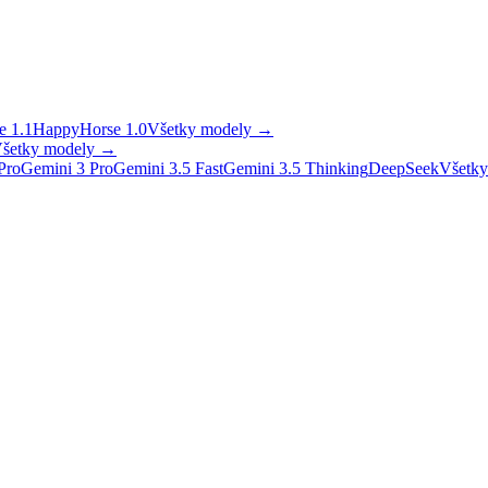
 1.1
HappyHorse 1.0
Všetky modely
→
šetky modely
→
Pro
Gemini 3 Pro
Gemini 3.5 Fast
Gemini 3.5 Thinking
DeepSeek
Všetky