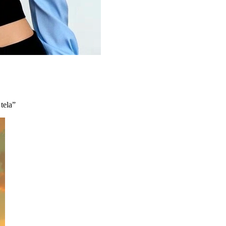
tela
”