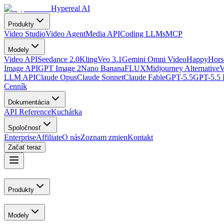
Hypereal AI
Produkty
Video Studio
Video Agent
Media API
Coding LLMs
MCP
Modely
Video API
Seedance 2.0
Kling
Veo 3.1
Gemini Omni Video
HappyHorse
Image API
GPT Image 2
Nano Banana
FLUX
Midjourney Alternative
V
LLM API
Claude Opus
Claude Sonnet
Claude Fable
GPT-5.5
GPT-5.5 
Cenník
Dokumentácia
API Reference
Kuchárka
Spoločnosť
Enterprise
Affiliate
O nás
Zoznam zmien
Kontakt
Začať teraz
Produkty
Modely