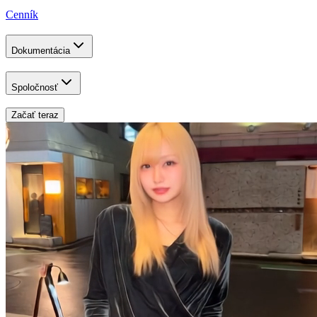
Cenník
Dokumentácia
Spoločnosť
Začať teraz