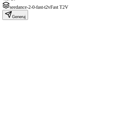
seedance-2-0-fast-t2v
Fast T2V
Generuj