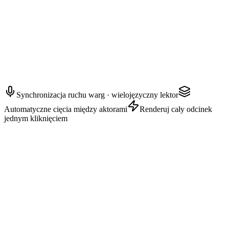
AYAKA — Powierniczka
Cokolwiek się stanie, obiecaj mi, że nie dasz mu się zobaczyć.
Synchronizacja ruchu warg · wielojęzyczny lektor
Automatyczne cięcia między aktorami
Renderuj cały odcinek
jednym kliknięciem