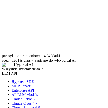
przesyłanie strumieniowe · 4 / 4 klatki
seed 49201
5s clips
✓
zapisano do ~/Hypereal AI
Hypereal AI
Wszystkie systemy działają
LLM API
Hypereal SDK
MCP Server
Enterprise API
All LLM Models
Claude Fable 5
Claude Opus 4.7
Claude Sonnet 4.6