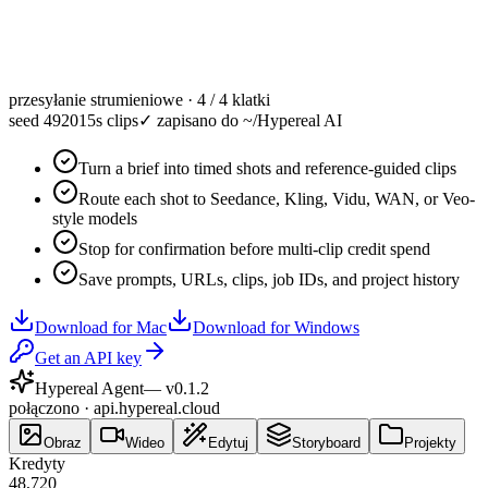
przesyłanie strumieniowe · 4 / 4 klatki
seed 49201
5s clips
✓
zapisano do ~/Hypereal AI
Turn a brief into timed shots and reference-guided clips
Route each shot to Seedance, Kling, Vidu, WAN, or Veo-
style models
Stop for confirmation before multi-clip credit spend
Save prompts, URLs, clips, job IDs, and project history
Download for Mac
Download for Windows
Get an API key
Hypereal Agent
— v
0.1.2
połączono · api.hypereal.cloud
Obraz
Wideo
Edytuj
Storyboard
Projekty
Kredyty
48,720