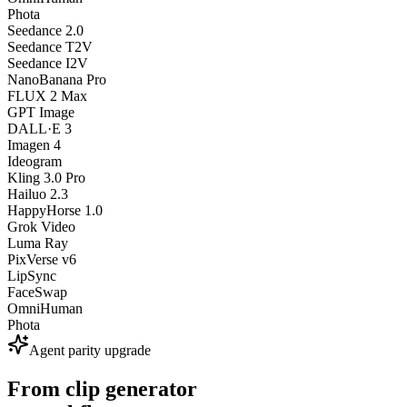
Phota
Seedance 2.0
Seedance T2V
Seedance I2V
NanoBanana Pro
FLUX 2 Max
GPT Image
DALL·E 3
Imagen 4
Ideogram
Kling 3.0 Pro
Hailuo 2.3
HappyHorse 1.0
Grok Video
Luma Ray
PixVerse v6
LipSync
FaceSwap
OmniHuman
Phota
Agent parity upgrade
From clip generator