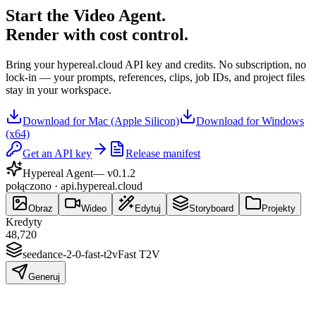
Start the Video Agent.
Render with cost control.
Bring your hypereal.cloud API key and credits. No subscription, no
lock-in — your prompts, references, clips, job IDs, and project files
stay in your workspace.
Download for Mac (Apple Silicon)
Download for Windows
(x64)
Get an API key
Release manifest
Hypereal Agent
— v
0.1.2
połączono · api.hypereal.cloud
Obraz
Wideo
Edytuj
Storyboard
Projekty
Kredyty
48,720
seedance-2-0-fast-t2v
Fast T2V
Generuj