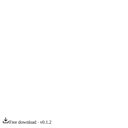
03
04
Free download · v0.1.2