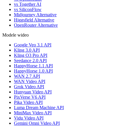
vs Together AI
vs SiliconFlow
Midjourney Alternative
Higgsfield Alternative
OpenRouter Alternative
Modele wideo
Google Veo 3.1 API
Kling 3.0 API
Kling O3 Pro API
Seedance 2.0 API
HappyHorse 1.1 API
HappyHorse 1.0 API
WAN 2.7 API
WAN Video API
Grok Video API
Hunyuan Video API
PixVerse V6 API
Pika Video API
Luma Dream Machine API
MiniMax Video API
Vidu Video API
Gemini Omni Video API