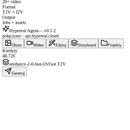
20+ video
Format
T2V + I2V
Output
Jobs + assets
Hypereal Agent
— v
0.1.2
połączono · api.hypereal.cloud
Obraz
Wideo
Edytuj
Storyboard
Projekty
Kredyty
48,720
seedance-2-0-fast-t2v
Fast T2V
Generuj