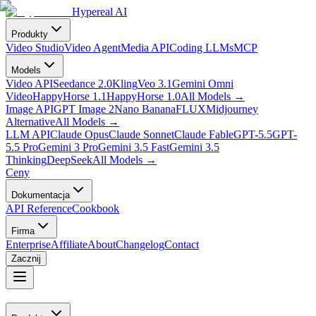
Hypereal AI
Produkty
Video Studio
Video Agent
Media API
Coding LLMs
MCP
Models
Video API
Seedance 2.0
Kling
Veo 3.1
Gemini Omni
Video
HappyHorse 1.1
HappyHorse 1.0
All Models
→
Image API
GPT Image 2
Nano Banana
FLUX
Midjourney
Alternative
All Models
→
LLM API
Claude Opus
Claude Sonnet
Claude Fable
GPT-5.5
GPT-
5.5 Pro
Gemini 3 Pro
Gemini 3.5 Fast
Gemini 3.5
Thinking
DeepSeek
All Models
→
Ceny
Dokumentacja
API Reference
Cookbook
Firma
Enterprise
Affiliate
About
Changelog
Contact
Zacznij