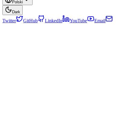
Polski
Dark
Twitter
GitHub
LinkedIn
YouTube
Email