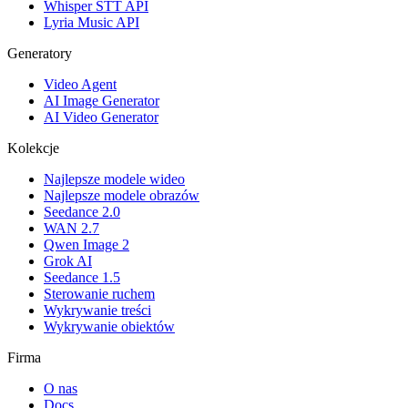
Whisper STT API
Lyria Music API
Generatory
Video Agent
AI Image Generator
AI Video Generator
Kolekcje
Najlepsze modele wideo
Najlepsze modele obrazów
Seedance 2.0
WAN 2.7
Qwen Image 2
Grok AI
Seedance 1.5
Sterowanie ruchem
Wykrywanie treści
Wykrywanie obiektów
Firma
O nas
Docs