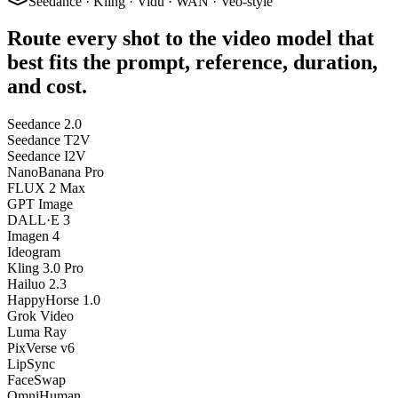
Seedance · Kling · Vidu · WAN · Veo-style
Route every shot to the video model that
best fits the prompt, reference, duration,
and cost.
Seedance 2.0
Seedance T2V
Seedance I2V
NanoBanana Pro
FLUX 2 Max
GPT Image
DALL·E 3
Imagen 4
Ideogram
Kling 3.0 Pro
Hailuo 2.3
HappyHorse 1.0
Grok Video
Luma Ray
PixVerse v6
LipSync
FaceSwap
OmniHuman