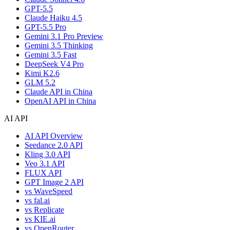
GPT-5.5
Claude Haiku 4.5
GPT-5.5 Pro
Gemini 3.1 Pro Preview
Gemini 3.5 Thinking
Gemini 3.5 Fast
DeepSeek V4 Pro
Kimi K2.6
GLM 5.2
Claude API in China
OpenAI API in China
AI API
AI API Overview
Seedance 2.0 API
Kling 3.0 API
Veo 3.1 API
FLUX API
GPT Image 2 API
vs WaveSpeed
vs fal.ai
vs Replicate
vs KIE.ai
vs OpenRouter