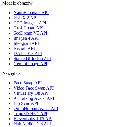
Modele obrazów
NanoBanana 2 API
FLUX 2 API
GPT Image 1 API
Grok Image API
SeeDream V5 API
Imagen 4 API
Ideogram API
Recraft API
DALL-E 3 API
Stable Diffusion API
Gemini Image API
Narzędzia
Face Swap API
Video Face Swap API
Virtual Try-On API
AI Talking Avatar API
Lip Sync API
OmniHuman Avatar API
Tripo3D H3.1 API
ElevenLabs TTS API
Fish Audio TTS API