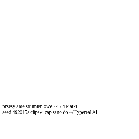
przesyłanie strumieniowe · 4 / 4 klatki
seed 49201
5s clips
✓
zapisano do ~/Hypereal AI