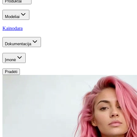
Produktai
Modeliai
Kainodara
Dokumentacija
Įmonė
Pradėti