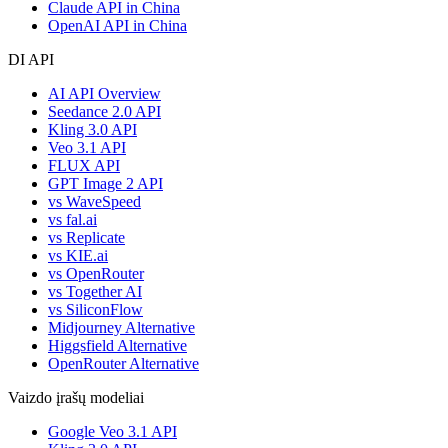
Claude API in China
OpenAI API in China
DI API
AI API Overview
Seedance 2.0 API
Kling 3.0 API
Veo 3.1 API
FLUX API
GPT Image 2 API
vs WaveSpeed
vs fal.ai
vs Replicate
vs KIE.ai
vs OpenRouter
vs Together AI
vs SiliconFlow
Midjourney Alternative
Higgsfield Alternative
OpenRouter Alternative
Vaizdo įrašų modeliai
Google Veo 3.1 API