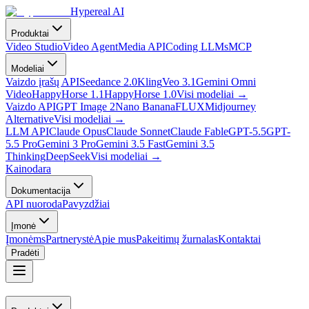
Hypereal AI
Produktai
Video Studio
Video Agent
Media API
Coding LLMs
MCP
Modeliai
Vaizdo įrašų API
Seedance 2.0
Kling
Veo 3.1
Gemini Omni
Video
HappyHorse 1.1
HappyHorse 1.0
Visi modeliai
→
Vaizdo API
GPT Image 2
Nano Banana
FLUX
Midjourney
Alternative
Visi modeliai
→
LLM API
Claude Opus
Claude Sonnet
Claude Fable
GPT-5.5
GPT-
5.5 Pro
Gemini 3 Pro
Gemini 3.5 Fast
Gemini 3.5
Thinking
DeepSeek
Visi modeliai
→
Kainodara
Dokumentacija
API nuoroda
Pavyzdžiai
Įmonė
Įmonėms
Partnerystė
Apie mus
Pakeitimų žurnalas
Kontaktai
Pradėti