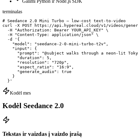
Galimi Python ir Node.js SDK
terminalas
# Seedance 2.0 Mini Turbo — low-cost text-to-video

curl -X POST https://api.hypereal.cloud/v1/videos/gener
  -H "Authorization: Bearer YOUR_API_KEY" \

  -H "Content-Type: application/json" \

  -d '{

    "model": "seedance-2-0-mini-turbo-t2v",

    "input": {

      "prompt": "@subject walks through a neon-lit Toky
      "duration": 5,

      "resolution": "720p",

      "aspect_ratio": "16:9",

      "generate_audio": true

    }

  }'
Kodėl mes
Kodėl Seedance 2.0
Tekstas ir vaizdas į vaizdo įrašą