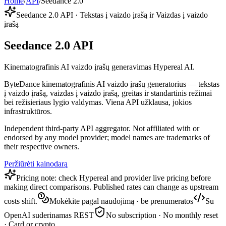
Home
/
API
/
Seedance 2.0
Seedance 2.0 API · Tekstas į vaizdo įrašą ir Vaizdas į vaizdo
įrašą
Seedance 2.0 API
Kinematografinis AI vaizdo įrašų generavimas Hypereal AI.
ByteDance kinematografinis AI vaizdo įrašų generatorius — tekstas
į vaizdo įrašą, vaizdas į vaizdo įrašą, greitas ir standartinis režimai
bei režisieriaus lygio valdymas. Viena API užklausa, jokios
infrastruktūros.
Independent third-party API aggregator. Not affiliated with or
endorsed by any model provider; model names are trademarks of
their respective owners.
Peržiūrėti kainodarą
Pricing note: check Hypereal and provider live pricing before
making direct comparisons. Published rates can change as upstream
costs shift.
Mokėkite pagal naudojimą · be prenumeratos
Su
OpenAI suderinamas REST
No subscription · No monthly reset
· Card or crypto