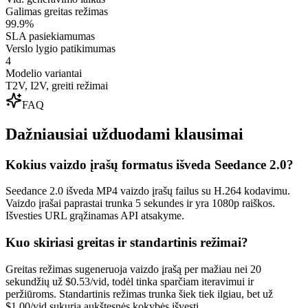
Galimas greitas režimas
99.9%
SLA pasiekiamumas
Verslo lygio patikimumas
4
Modelio variantai
T2V, I2V, greiti režimai
FAQ
Dažniausiai užduodami klausimai
Kokius vaizdo įrašų formatus išveda Seedance 2.0?
Seedance 2.0 išveda MP4 vaizdo įrašų failus su H.264 kodavimu.
Vaizdo įrašai paprastai trunka 5 sekundes ir yra 1080p raiškos.
Išvesties URL grąžinamas API atsakyme.
Kuo skiriasi greitas ir standartinis režimai?
Greitas režimas sugeneruoja vaizdo įrašą per mažiau nei 20
sekundžių už $0.53/vid, todėl tinka sparčiam iteravimui ir
peržiūroms. Standartinis režimas trunka šiek tiek ilgiau, bet už
$1.00/vid sukuria aukštesnės kokybės išvestį.