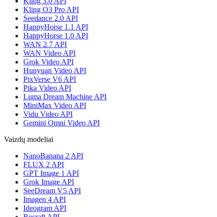
Kling 3.0 API
Kling O3 Pro API
Seedance 2.0 API
HappyHorse 1.1 API
HappyHorse 1.0 API
WAN 2.7 API
WAN Video API
Grok Video API
Hunyuan Video API
PixVerse V6 API
Pika Video API
Luma Dream Machine API
MiniMax Video API
Vidu Video API
Gemini Omni Video API
Vaizdų modeliai
NanoBanana 2 API
FLUX 2 API
GPT Image 1 API
Grok Image API
SeeDream V5 API
Imagen 4 API
Ideogram API
Recraft API