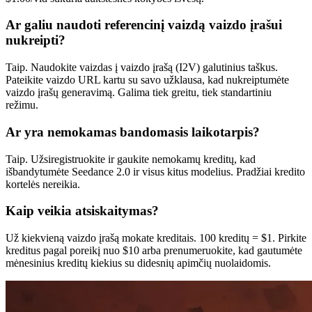
Ar galiu naudoti referencinį vaizdą vaizdo įrašui
nukreipti?
Taip. Naudokite vaizdas į vaizdo įrašą (I2V) galutinius taškus.
Pateikite vaizdo URL kartu su savo užklausa, kad nukreiptumėte
vaizdo įrašų generavimą. Galima tiek greitu, tiek standartiniu
režimu.
Ar yra nemokamas bandomasis laikotarpis?
Taip. Užsiregistruokite ir gaukite nemokamų kreditų, kad
išbandytumėte Seedance 2.0 ir visus kitus modelius. Pradžiai kredito
kortelės nereikia.
Kaip veikia atsiskaitymas?
Už kiekvieną vaizdo įrašą mokate kreditais. 100 kreditų = $1. Pirkite
kreditus pagal poreikį nuo $10 arba prenumeruokite, kad gautumėte
mėnesinius kreditų kiekius su didesnių apimčių nuolaidomis.