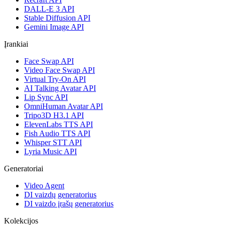
DALL-E 3 API
Stable Diffusion API
Gemini Image API
Įrankiai
Face Swap API
Video Face Swap API
Virtual Try-On API
AI Talking Avatar API
Lip Sync API
OmniHuman Avatar API
Tripo3D H3.1 API
ElevenLabs TTS API
Fish Audio TTS API
Whisper STT API
Lyria Music API
Generatoriai
Video Agent
DI vaizdų generatorius
DI vaizdo įrašų generatorius
Kolekcijos