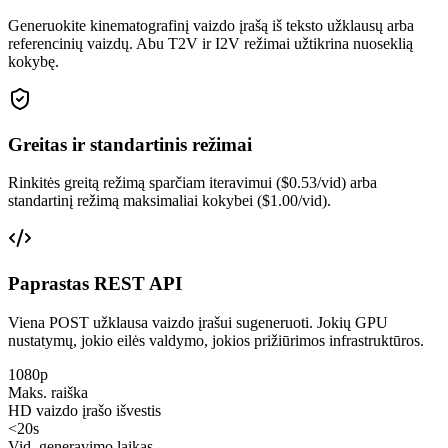
Generuokite kinematografinį vaizdo įrašą iš teksto užklausų arba
referencinių vaizdų. Abu T2V ir I2V režimai užtikrina nuoseklią
kokybę.
Greitas ir standartinis režimai
Rinkitės greitą režimą sparčiam iteravimui ($0.53/vid) arba
standartinį režimą maksimaliai kokybei ($1.00/vid).
Paprastas REST API
Viena POST užklausa vaizdo įrašui sugeneruoti. Jokių GPU
nustatymų, jokio eilės valdymo, jokios prižiūrimos infrastruktūros.
1080p
Maks. raiška
HD vaizdo įrašo išvestis
<20s
Vid. generavimo laikas