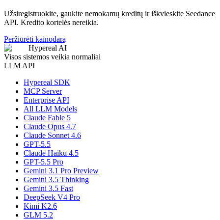
Užsiregistruokite, gaukite nemokamų kreditų ir iškvieskite Seedance
API. Kredito kortelės nereikia.
Peržiūrėti kainodarą
Hypereal AI
Visos sistemos veikia normaliai
LLM API
Hypereal SDK
MCP Server
Enterprise API
All LLM Models
Claude Fable 5
Claude Opus 4.7
Claude Sonnet 4.6
GPT-5.5
Claude Haiku 4.5
GPT-5.5 Pro
Gemini 3.1 Pro Preview
Gemini 3.5 Thinking
Gemini 3.5 Fast
DeepSeek V4 Pro
Kimi K2.6
GLM 5.2