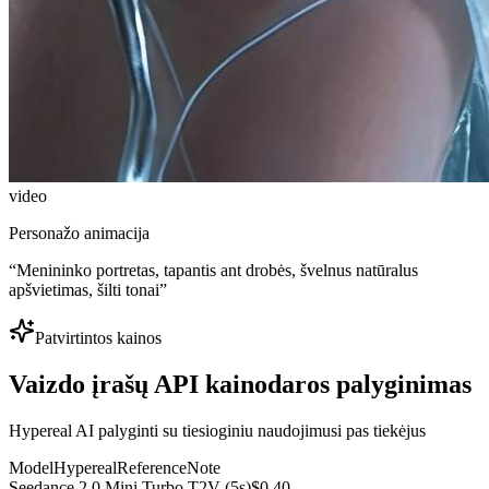
video
Personažo animacija
“
Menininko portretas, tapantis ant drobės, švelnus natūralus
apšvietimas, šilti tonai
”
Patvirtintos kainos
Vaizdo įrašų API kainodaros palyginimas
Hypereal AI palyginti su tiesioginiu naudojimusi pas tiekėjus
Model
Hypereal
Reference
Note
Seedance 2.0 Mini Turbo T2V (5s)
$0.40