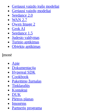
Geriausi vaizdo įrašų modeliai
Geriausi vaizdų modeliai
Seedance 2.0
WAN 2.7
Qwen Image 2
Grok AI
Seedance 1.5
Judesio valdymas
Turinio aptikimas
Objektų aptikimas
Įmonė
Apie
Dokumentacija
Hypereal SDK
Cookbook
Pakeitimų žurnalas
Tinklaraštis
Kontaktai
DUK
Plėtros planas
Įmonėms
Partnerių programa