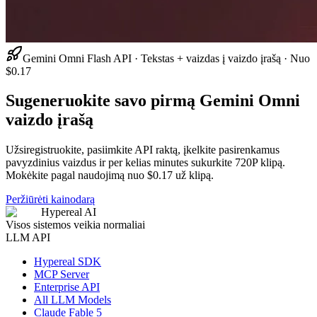
Gemini Omni Flash API · Tekstas + vaizdas į vaizdo įrašą · Nuo
$0.17
Sugeneruokite savo pirmą Gemini Omni
vaizdo įrašą
Užsiregistruokite, pasiimkite API raktą, įkelkite pasirenkamus
pavyzdinius vaizdus ir per kelias minutes sukurkite 720P klipą.
Mokėkite pagal naudojimą nuo $0.17 už klipą.
Peržiūrėti kainodarą
Hypereal AI
Visos sistemos veikia normaliai
LLM API
Hypereal SDK
MCP Server
Enterprise API
All LLM Models
Claude Fable 5