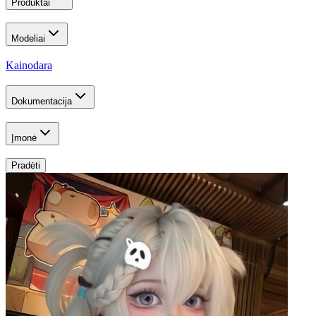
Produktai
Modeliai
Kainodara
Dokumentacija
Įmonė
Pradėti