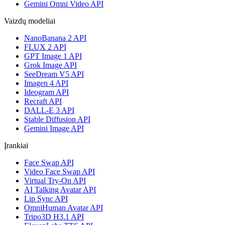
Gemini Omni Video API
Vaizdų modeliai
NanoBanana 2 API
FLUX 2 API
GPT Image 1 API
Grok Image API
SeeDream V5 API
Imagen 4 API
Ideogram API
Recraft API
DALL-E 3 API
Stable Diffusion API
Gemini Image API
Įrankiai
Face Swap API
Video Face Swap API
Virtual Try-On API
AI Talking Avatar API
Lip Sync API
OmniHuman Avatar API
Tripo3D H3.1 API