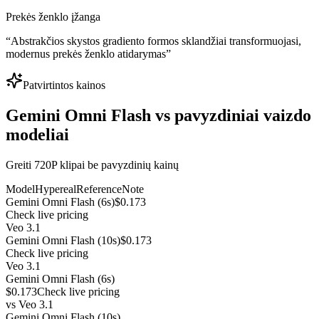
Prekės ženklo įžanga
“
Abstrakčios skystos gradiento formos sklandžiai transformuojasi,
modernus prekės ženklo atidarymas
”
Patvirtintos kainos
Gemini Omni Flash vs pavyzdiniai vaizdo
modeliai
Greiti 720P klipai be pavyzdinių kainų
Model
Hypereal
Reference
Note
Gemini Omni Flash (6s)
$0.173
Check live pricing
Veo 3.1
Gemini Omni Flash (10s)
$0.173
Check live pricing
Veo 3.1
Gemini Omni Flash (6s)
$0.173
Check live pricing
vs
Veo 3.1
Gemini Omni Flash (10s)