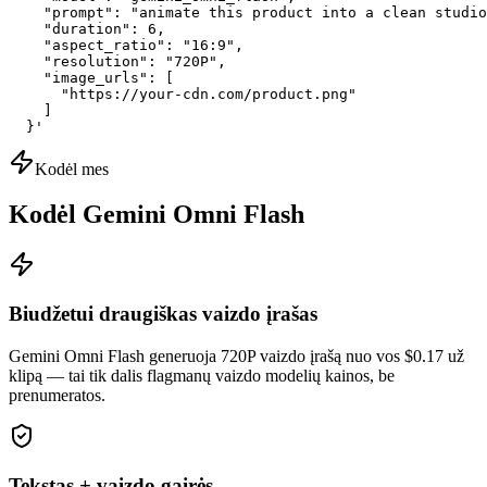
    "prompt": "animate this product into a clean studio
    "duration": 6,

    "aspect_ratio": "16:9",

    "resolution": "720P",

    "image_urls": [

      "https://your-cdn.com/product.png"

    ]

  }'
Kodėl mes
Kodėl Gemini Omni Flash
Biudžetui draugiškas vaizdo įrašas
Gemini Omni Flash generuoja 720P vaizdo įrašą nuo vos $0.17 už
klipą — tai tik dalis flagmanų vaizdo modelių kainos, be
prenumeratos.
Tekstas + vaizdo gairės