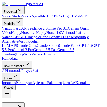
Hypereal AI
Produktai
Video Studio
Video Agent
Media API
Coding LLMs
MCP
Modeliai
Vaizdo įrašų API
Seedance 2.0
Kling
Veo 3.1
Gemini Omni
Video
HappyHorse 1.1
HappyHorse 1.0
Visi modeliai
→
Vaizdo API
GPT Image 2
Nano Banana
FLUX
Midjourney
Alternative
Visi modeliai
→
LLM API
Claude Opus
Claude Sonnet
Claude Fable
GPT-5.5
GPT-
5.5 Pro
Gemini 3 Pro
Gemini 3.5 Fast
Gemini 3.5
Thinking
DeepSeek
Visi modeliai
→
Kainodara
Dokumentacija
API nuoroda
Pavyzdžiai
Įmonė
Įmonėms
Partnerystė
Apie mus
Pakeitimų žurnalas
Kontaktai
Pradėti