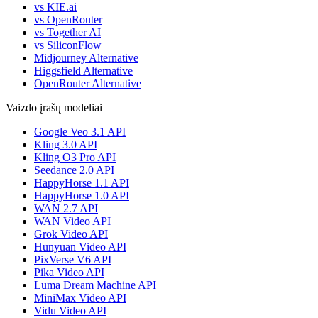
vs KIE.ai
vs OpenRouter
vs Together AI
vs SiliconFlow
Midjourney Alternative
Higgsfield Alternative
OpenRouter Alternative
Vaizdo įrašų modeliai
Google Veo 3.1 API
Kling 3.0 API
Kling O3 Pro API
Seedance 2.0 API
HappyHorse 1.1 API
HappyHorse 1.0 API
WAN 2.7 API
WAN Video API
Grok Video API
Hunyuan Video API
PixVerse V6 API
Pika Video API
Luma Dream Machine API
MiniMax Video API
Vidu Video API