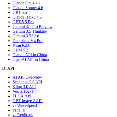
Claude Opus 4.7
Claude Sonnet 4.6
GPT-5.5
Claude Haiku 4.5
GPT-5.5 Pro
Gemini 3.1 Pro Preview
Gemini 3.5 Thinking
Gemini 3.5 Fast
DeepSeek V4 Pro
Kimi K2.6
GLM 5.2
Claude API in China
OpenAI API in China
DI API
AI API Overview
Seedance 2.0 API
Kling 3.0 API
Veo 3.1 API
FLUX API
GPT Image 2 API
vs WaveSpeed
vs fal.ai
vs Replicate