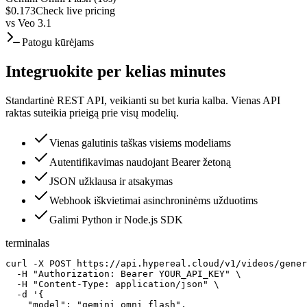
$0.173
Check live pricing
vs
Veo 3.1
Patogu kūrėjams
Integruokite per kelias minutes
Standartinė REST API, veikianti su bet kuria kalba. Vienas API
raktas suteikia prieigą prie visų modelių.
Vienas galutinis taškas visiems modeliams
Autentifikavimas naudojant Bearer žetoną
JSON užklausa ir atsakymas
Webhook iškvietimai asinchroninėms užduotims
Galimi Python ir Node.js SDK
terminalas
curl -X POST https://api.hypereal.cloud/v1/videos/gener
  -H "Authorization: Bearer YOUR_API_KEY" \

  -H "Content-Type: application/json" \

  -d '{

    "model": "gemini_omni_flash",
