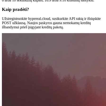
6 arba 10 sekundžių klipais, 16:9 arba 9:16 kraštinių santykiu.
Kaip pradėti?
Užsiregistruokite hypereal.cloud, susikurkite API raktą ir išsiųskite
POST užklausą. Naujos paskyros gauna nemokamų kreditų
išbandymui prieš įsigyjant kreditų paketą.