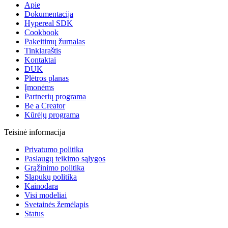
Apie
Dokumentacija
Hypereal SDK
Cookbook
Pakeitimų žurnalas
Tinklaraštis
Kontaktai
DUK
Plėtros planas
Įmonėms
Partnerių programa
Be a Creator
Kūrėjų programa
Teisinė informacija
Privatumo politika
Paslaugų teikimo sąlygos
Grąžinimo politika
Slapukų politika
Kainodara
Visi modeliai
Svetainės žemėlapis
Status