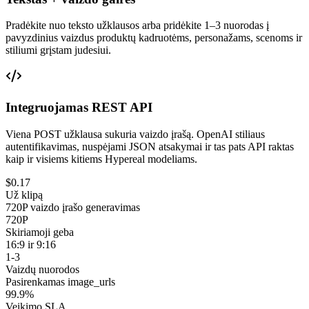
Pradėkite nuo teksto užklausos arba pridėkite 1–3 nuorodas į
pavyzdinius vaizdus produktų kadruotėms, personažams, scenoms ir
stiliumi grįstam judesiui.
Integruojamas REST API
Viena POST užklausa sukuria vaizdo įrašą. OpenAI stiliaus
autentifikavimas, nuspėjami JSON atsakymai ir tas pats API raktas
kaip ir visiems kitiems Hypereal modeliams.
$0.17
Už klipą
720P vaizdo įrašo generavimas
720P
Skiriamoji geba
16:9 ir 9:16
1-3
Vaizdų nuorodos
Pasirenkamas image_urls
99.9%
Veikimo SLA