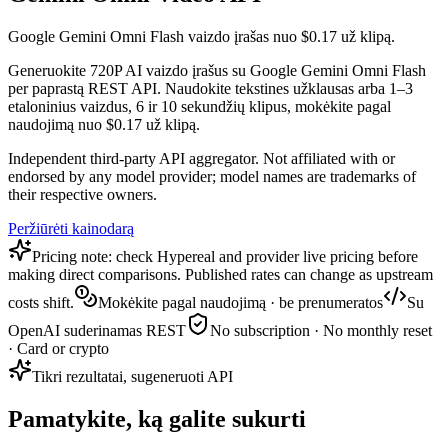
Google Gemini Omni Flash vaizdo įrašas nuo $0.17 už klipą.
Generuokite 720P AI vaizdo įrašus su Google Gemini Omni Flash
per paprastą REST API. Naudokite tekstines užklausas arba 1–3
etaloninius vaizdus, 6 ir 10 sekundžių klipus, mokėkite pagal
naudojimą nuo $0.17 už klipą.
Independent third-party API aggregator. Not affiliated with or
endorsed by any model provider; model names are trademarks of
their respective owners.
Peržiūrėti kainodarą
Pricing note: check Hypereal and provider live pricing before
making direct comparisons. Published rates can change as upstream
costs shift.
Mokėkite pagal naudojimą · be prenumeratos
Su
OpenAI suderinamas REST
No subscription · No monthly reset
· Card or crypto
Tikri rezultatai, sugeneruoti API
Pamatykite, ką galite sukurti