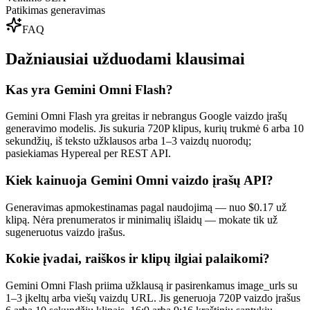
Patikimas generavimas
FAQ
Dažniausiai užduodami klausimai
Kas yra Gemini Omni Flash?
Gemini Omni Flash yra greitas ir nebrangus Google vaizdo įrašų
generavimo modelis. Jis sukuria 720P klipus, kurių trukmė 6 arba 10
sekundžių, iš teksto užklausos arba 1–3 vaizdų nuorodų;
pasiekiamas Hypereal per REST API.
Kiek kainuoja Gemini Omni vaizdo įrašų API?
Generavimas apmokestinamas pagal naudojimą — nuo $0.17 už
klipą. Nėra prenumeratos ir minimalių išlaidų — mokate tik už
sugeneruotus vaizdo įrašus.
Kokie įvadai, raiškos ir klipų ilgiai palaikomi?
Gemini Omni Flash priima užklausą ir pasirenkamus image_urls su
1–3 įkeltų arba viešų vaizdų URL. Jis generuoja 720P vaizdo įrašus