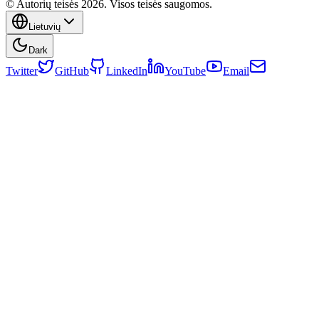
© Autorių teisės 2026. Visos teisės saugomos.
Lietuvių
Dark
Twitter
GitHub
LinkedIn
YouTube
Email