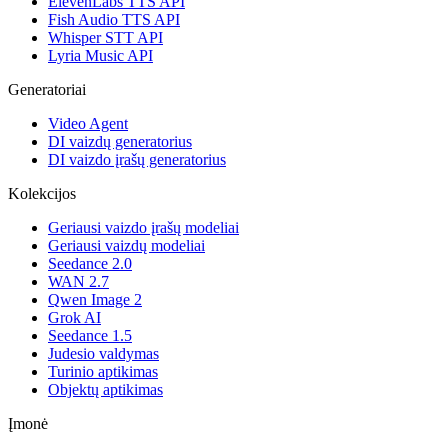
ElevenLabs TTS API
Fish Audio TTS API
Whisper STT API
Lyria Music API
Generatoriai
Video Agent
DI vaizdų generatorius
DI vaizdo įrašų generatorius
Kolekcijos
Geriausi vaizdo įrašų modeliai
Geriausi vaizdų modeliai
Seedance 2.0
WAN 2.7
Qwen Image 2
Grok AI
Seedance 1.5
Judesio valdymas
Turinio aptikimas
Objektų aptikimas
Įmonė