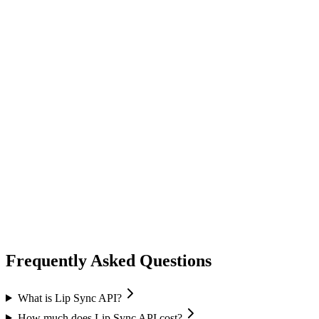
lip sync
ai avatar
Image-to-Avatar
Audio sync
Multiple resolutions
Frequently Asked Questions
What is Lip Sync API?
How much does Lip Sync API cost?