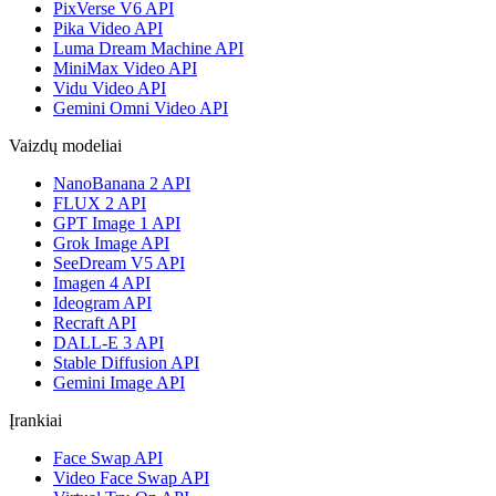
PixVerse V6 API
Pika Video API
Luma Dream Machine API
MiniMax Video API
Vidu Video API
Gemini Omni Video API
Vaizdų modeliai
NanoBanana 2 API
FLUX 2 API
GPT Image 1 API
Grok Image API
SeeDream V5 API
Imagen 4 API
Ideogram API
Recraft API
DALL-E 3 API
Stable Diffusion API
Gemini Image API
Įrankiai
Face Swap API
Video Face Swap API