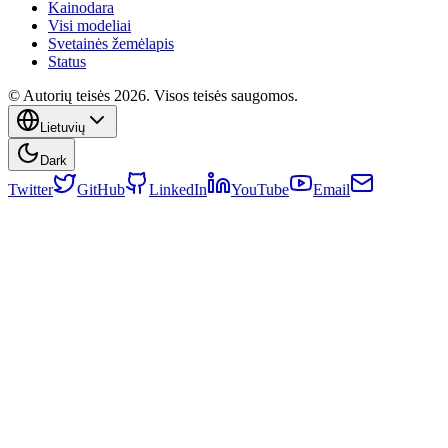
Kainodara
Visi modeliai
Svetainės žemėlapis
Status
© Autorių teisės 2026. Visos teisės saugomos.
Lietuvių
Dark
Twitter
GitHub
LinkedIn
YouTube
Email