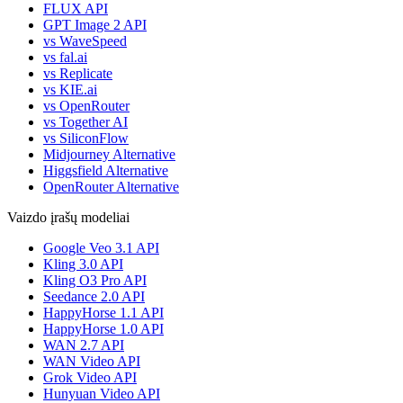
FLUX API
GPT Image 2 API
vs WaveSpeed
vs fal.ai
vs Replicate
vs KIE.ai
vs OpenRouter
vs Together AI
vs SiliconFlow
Midjourney Alternative
Higgsfield Alternative
OpenRouter Alternative
Vaizdo įrašų modeliai
Google Veo 3.1 API
Kling 3.0 API
Kling O3 Pro API
Seedance 2.0 API
HappyHorse 1.1 API
HappyHorse 1.0 API
WAN 2.7 API
WAN Video API
Grok Video API
Hunyuan Video API