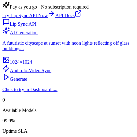
Pay as you go · No subscription required
Try
Lip Sync API
Now
API Docs
Lip Sync API
AI Generation
A futuristic cityscape at sunset with neon lights reflecting off glass
buildings...
1024×1024
Audio-to-Video Sync
Generate
Click to try in Dashboard →
0
Available Models
99.9%
Uptime SLA