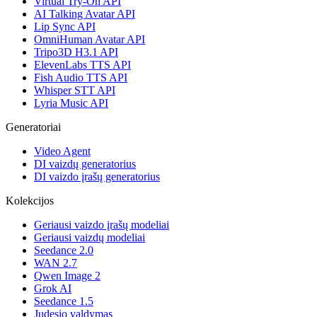
Virtual Try-On API
AI Talking Avatar API
Lip Sync API
OmniHuman Avatar API
Tripo3D H3.1 API
ElevenLabs TTS API
Fish Audio TTS API
Whisper STT API
Lyria Music API
Generatoriai
Video Agent
DI vaizdų generatorius
DI vaizdo įrašų generatorius
Kolekcijos
Geriausi vaizdo įrašų modeliai
Geriausi vaizdų modeliai
Seedance 2.0
WAN 2.7
Qwen Image 2
Grok AI
Seedance 1.5
Judesio valdymas