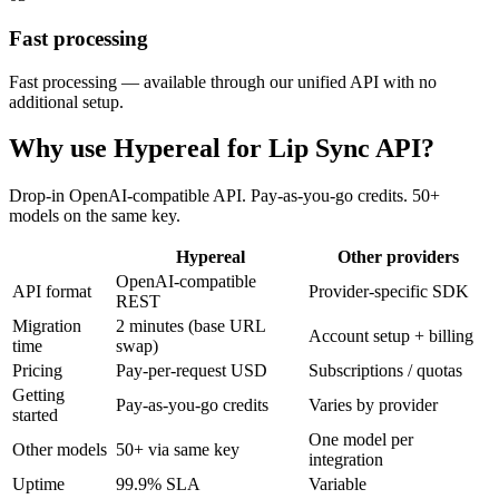
Fast processing
Fast processing — available through our unified API with no
additional setup.
Why use Hypereal for
Lip Sync API
?
Drop-in OpenAI-compatible API. Pay-as-you-go credits. 50+
models on the same key.
Hypereal
Other providers
OpenAI-compatible
API format
Provider-specific SDK
REST
Migration
2 minutes (base URL
Account setup + billing
time
swap)
Pricing
Pay-per-request USD
Subscriptions / quotas
Getting
Pay-as-you-go credits
Varies by provider
started
One model per
Other models
50+ via same key
integration
Uptime
99.9% SLA
Variable