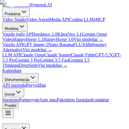
Hypereal AI
Produktai
Video Studio
Video Agent
Media API
Coding LLMs
MCP
Modeliai
Vaizdo įrašų API
Seedance 2.0
Kling
Veo 3.1
Gemini Omni
Video
HappyHorse 1.1
HappyHorse 1.0
Visi modeliai
→
Vaizdo API
GPT Image 2
Nano Banana
FLUX
Midjourney
Alternative
Visi modeliai
→
LLM API
Claude Opus
Claude Sonnet
Claude Fable
GPT-5.5
GPT-
5.5 Pro
Gemini 3 Pro
Gemini 3.5 Fast
Gemini 3.5
Thinking
DeepSeek
Visi modeliai
→
Kainodara
Dokumentacija
API nuoroda
Pavyzdžiai
Įmonė
Įmonėms
Partnerystė
Apie mus
Pakeitimų žurnalas
Kontaktai
Pradėti