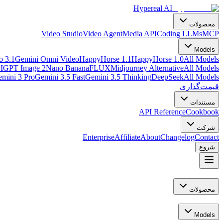
Hypereal AI
محصولات
Video Studio
Video Agent
Media API
Coding LLMs
MCP
Models
o 3.1
Gemini Omni Video
HappyHorse 1.1
HappyHorse 1.0
All Models
I
GPT Image 2
Nano Banana
FLUX
Midjourney Alternative
All Models
mini 3 Pro
Gemini 3.5 Fast
Gemini 3.5 Thinking
DeepSeek
All Models
قیمت‌گذاری
مستندات
API Reference
Cookbook
شرکت
Enterprise
Affiliate
About
Changelog
Contact
شروع
محصولات
Models