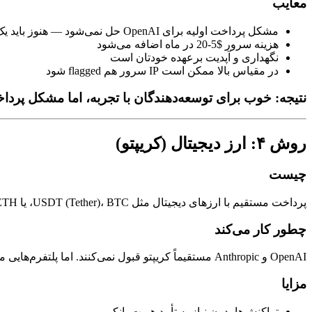
معایب
مشکل پرداخت اولیه برای OpenAI حل نمی‌شود — هنوز باید یک API key معتبر داشته باشید
هزینه سرور $5-20 در ماه اضافه می‌شود
نگهداری و آپدیت برعهده خودتان است
در مقیاس بالا ممکن است IP سرور هم flagged شود
نتیجه: خوب برای توسعه‌دهندگان با تجربه، اما مشکل پردا
روش ۴: ارز دیجیتال (کریپتو)
چیست
پرداخت مستقیم با ارزهای دیجیتال مثل USDT (Tether)، BTC، یا ETH به پلتفرم‌هایی که این روش پرداخت را می‌پذیرند.
چطور کار می‌کند
OpenAI و Anthropic مستقیماً کریپتو قبول نمی‌کنند. اما پلتفرم‌هایی مثل Hypereal کریپتو قبول می‌کنند، اعتبار شارژ می‌کنند، و دسترسی API به همه مدل‌های اصلی می‌دهند.
مزایا
تراکنش‌ها بدون نیاز به تأیید هویت بانکی