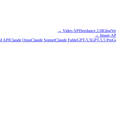
→
Video API
Seedance 2.0
Kling
Ve
→
Image AP
M API
Claude Opus
Claude Sonnet
Claude Fable
GPT-5.5
GPT-5.5 Pro
Ge