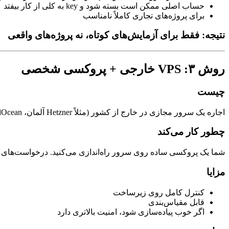
حساب اصلی ممکن است بسته شود و key به کلی از کار بیفتد
برای پروژه‌های تجاری کاملاً نامناسب
نتیجه: فقط برای آزمایش‌های کوتاه، نه پروژه‌های واقعی
روش ۳: VPS خارجی + پروکسی شخصی
چیست
اجاره یک سرور مجازی در خارج از کشور (مثلاً Hetzner آلمان، DigitalOcean، یا OVH)، پرداخت هزینه سرور با ارز دیجیتال، و ارسال تمام درخواست‌های API از طریق آن سرور.
چطور کار می‌کند
شما یک پروکسی ساده روی سرور راه‌اندازی می‌کنید. درخواست‌های API از کامپیوتر ایرانی شما به سرور خارجی می‌رسد و از آنجا به OpenAI/Anthropic ارسال می‌شود.
مزایا
کنترل کامل روی زیرساخت
قابل مقیاس‌بندی
اگر خوب پیاده‌سازی شود، امنیت بالاتری دارد