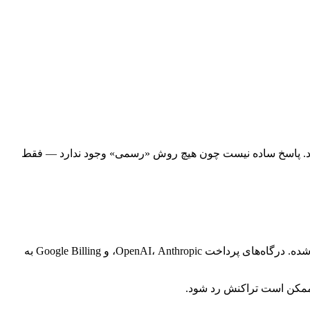
ا آن روبرو می‌شود. پاسخ ساده نیست چون هیچ روش «رسمی» وجود ندارد — فقط
همه کارت‌های بانکی یک BIN (Bank Identification Number) دارند — شش رقم اول کارت که نشان می‌دهد از کدام بانک و کدام کشور صادر شده. درگاه‌های پرداخت OpenAI، Anthropic، و Google Billing به