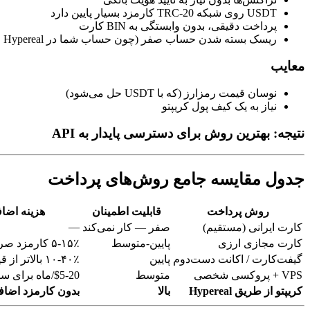
USDT روی شبکه TRC-20 کارمزد بسیار پایین دارد
پرداخت دقیقی، بدون وابستگی به BIN کارت
ریسک بسته شدن حساب صفر (چون حساب شما در Hypereal است، نه در OpenAI)
معایب
نوسان قیمت رمزارز (که با USDT حل می‌شود)
نیاز به یک کیف پول کریپتو
نتیجه: بهترین روش برای دسترسی پایدار به API
جدول مقایسه جامع روش‌های پرداخت
روش پرداخت
قابلیت اطمینان
هزینه اضا
—
کارت ایرانی (مستقیم)
صفر — کار نمی‌کند
کارت مجازی ارزی
پایین-متوسط
۵-۱۵٪ کارمزد صرافی
گیفت‌کارت / اکانت دست‌دوم
پایین
۱۰-۴۰٪ بالاتر از قیمت اصلی
VPS + پروکسی شخصی
متوسط
$5-20/ماه برای سرور
کریپتو از طریق Hypereal
بالا
بدون کارمزد اضاف