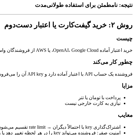
نتیجه: نامطمئن برای استفاده طولانی‌مدت
روش ۲: خرید گیفت‌کارت یا اعتبار دست‌دوم
چیست
خرید اعتبار آماده OpenAI، Google Cloud، یا AWS از فروشندگان واسط که حساب‌هایشان از قبل شارژ شده است.
چطور کار می‌کند
فروشنده یک حساب API با اعتبار آماده دارد و API key آن را می‌فروشد (معمولاً با مارجین ۱۰ تا ۴۰ درصد بالاتر از قیمت اصلی).
مزایا
پرداخت با تومان یا تتر
نیازی به کارت خارجی نیست
معایب
اشتراک‌گذاری key با احتمالاً دیگران → rate limit تقسیم می‌شود
امنیت صفر: فروشنده می‌تواند key را در هر لحظه تغییر دهد یا پروژه شما را دسترسی ببیند