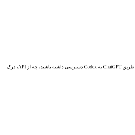
OpenAI Codex یک ابزار کدنویسی عامل‌گرای قدرتمند است، اما با محدودیت‌های استفاده‌ای همراه است که می‌توانند گیج‌کننده باشند. چه از طریق ChatGPT به Codex دسترسی داشته باشید، چه از API، درک