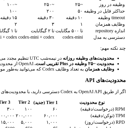
وظیفه در روز
~۲۵
~۲۵۰
~۱۰۰
حداکثر فایل در وظیفه
۵۰
۲۰۰
۱۰۰
timeout وظیفه
۱۰ دقیقه
۳۰ دقیقه
۱۵ دقیقه
وظایف همزمان
۱
۳
۲
اندازه repository
تا ۵۰۰ مگابایت
تا ۲ گیگابایت
تا ۱ گیگابایت
i + codex
codex-mini + codex
codex-mini
دسترسی به مدل
چند نکته مهم:
محدودیت‌های وظیفه روزانه
در نیمه‌شب UTC تنظیم مجدد می‌شوند.
محدودیت ~۲۵ وظیفه در Plus تقریبی است.
OpenAI از محدودیت «مبتنی بر محاسبه» استفاده می‌کند، بنابراین وظایف ساده کمتر از سهمیه شما مصرف می‌کنند.
وظایف همزمان
به تعداد وظایف Codex که می‌توانید به‌طور موازی اجرا کنید اشاره دارد. کاربران Plus فقط می‌توانند یکی را در یک زمان اجرا کنند.
محدودیت‌های API
اگر از طریق OpenAI API به Codex دسترسی دارید، با محدودیت‌های متفاوتی مواجه هستید.
Tier 3
Tier 2
نوع محدودیت
Tier 1 (جدید)
RPM (درخواست/دقیقه)
۶۰
۱۰۰
۳۰۰
TPM (توکن/دقیقه)
۶۰,۰۰۰
۲۰۰,۰۰۰
۰۰۰,۰۰۰
RPD (درخواست/روز)
۱,۰۰۰
۵,۰۰۰
۱۵,۰۰۰