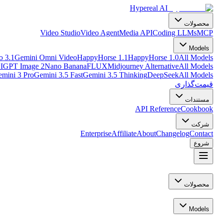
Hypereal AI
محصولات
Video Studio
Video Agent
Media API
Coding LLMs
MCP
Models
o 3.1
Gemini Omni Video
HappyHorse 1.1
HappyHorse 1.0
All Models
I
GPT Image 2
Nano Banana
FLUX
Midjourney Alternative
All Models
mini 3 Pro
Gemini 3.5 Fast
Gemini 3.5 Thinking
DeepSeek
All Models
قیمت‌گذاری
مستندات
API Reference
Cookbook
شرکت
Enterprise
Affiliate
About
Changelog
Contact
شروع
محصولات
Models