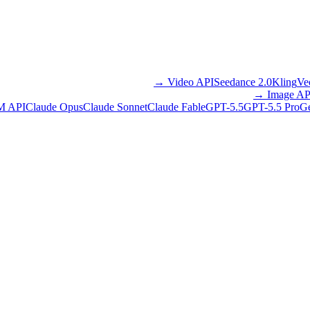
→
Video API
Seedance 2.0
Kling
Ve
→
Image AP
M API
Claude Opus
Claude Sonnet
Claude Fable
GPT-5.5
GPT-5.5 Pro
Ge