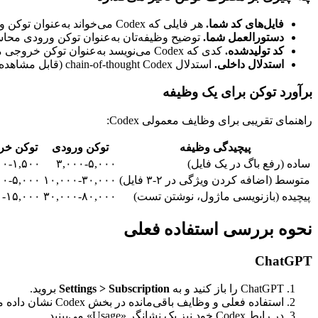
فایل‌های کد شما.
هر فایلی که Codex می‌خواند به‌عنوان توکن ورودی محاسبه می‌شود. یک فایل Python معمولی ۲۰۰ خطی تقریباً ۲,۰۰۰-۳,۰۰۰ توکن است.
دستورالعمل شما.
توضیح وظیفه‌تان به‌عنوان توکن ورودی محاس
کد تولیدشده.
کدی که Codex می‌نویسد به‌عنوان توکن خروجی محاسبه می‌شود.
استدلال داخلی.
استدلال chain-of-thought Codex (قابل مشاهده در لاگ وظیفه) به‌عنوان توکن خروجی محاسبه می‌شود.
برآورد توکن برای یک وظیفه
راهنمای تقریبی برای وظایف معمولی Codex:
پیچیدگی وظیفه
توکن ورودی
توکن خر
ساده (رفع باگ در یک فایل)
۳,۰۰۰-۵,۰۰۰
۰۰-۱,۵۰۰
متوسط (اضافه کردن ویژگی در ۲-۳ فایل)
۱۰,۰۰۰-۳۰,۰۰۰
۰۰-۵,۰۰۰
پیچیده (بازنویسی ماژول، نوشتن تست)
۳۰,۰۰۰-۸۰,۰۰۰
۰-۱۵,۰۰۰
نحوه بررسی استفاده فعلی
ChatGPT
ChatGPT را باز کنید و به
Settings > Subscription
بروید.
استفاده فعلی و وظایف باقی‌مانده در بخش Codex نشان داده می‌شوند.
در رابط Codex خود نیز یک نشانگر «Usage» می‌بینید.