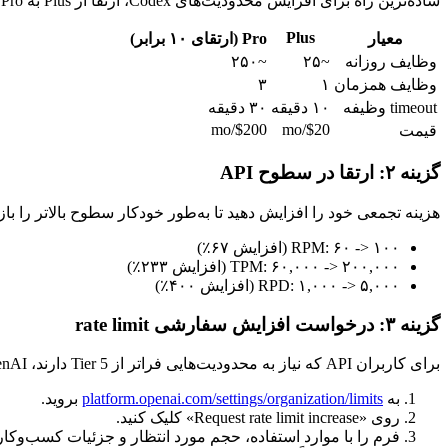
ساده‌ترین راه برای افزایش محدودیت‌های Codex، ارتقا از Plus به Pro است.
Plus
معیار
Pro (ارتقای ۱۰ برابر)
وظایف روزانه
~۲۵
~۲۵۰
وظایف همزمان
۱
۳
timeout وظیفه
۱۰ دقیقه
۳۰ دقیقه
$200/mo
$20/mo
قیمت
گزینه ۲: ارتقا در سطوح API
هزینه تجمعی خود را افزایش دهید تا به‌طور خودکار سطوح بالاتر را باز کنید. جهش از Tier 1 به Tier 2 (فقط ۵۰ دلار کل هزینه)
RPM: ۶۰ -> ۱۰۰ (افزایش ۶۷٪)
TPM: ۶۰,۰۰۰ -> ۲۰۰,۰۰۰ (افزایش ۲۳۳٪)
RPD: ۱,۰۰۰ -> ۵,۰۰۰ (افزایش ۴۰۰٪)
گزینه ۳: درخواست افزایش سفارشی rate limit
برای کاربران API که نیاز به محدودیت‌هایی فراتر از Tier 5 دارند، OpenAI یک فرم درخواست افزایش rate limit ارائه می‌دهد.
به
platform.openai.com/settings/organization/limits
بروید.
روی «Request rate limit increase» کلیک کنید.
فرم را با موارد استفاده، حجم مورد انتظار و جزئیات کسب‌وکار 