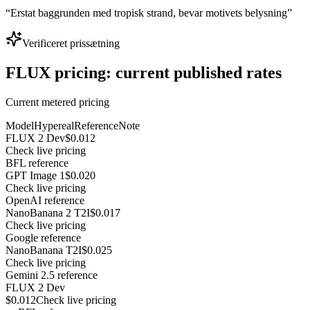
“
Erstat baggrunden med tropisk strand, bevar motivets belysning
”
Verificeret prissætning
FLUX pricing: current published rates
Current metered pricing
Model
Hypereal
Reference
Note
FLUX 2 Dev
$0.012
Check live pricing
BFL reference
GPT Image 1
$0.020
Check live pricing
OpenAI reference
NanoBanana 2 T2I
$0.017
Check live pricing
Google reference
NanoBanana T2I
$0.025
Check live pricing
Gemini 2.5 reference
FLUX 2 Dev
$0.012
Check live pricing