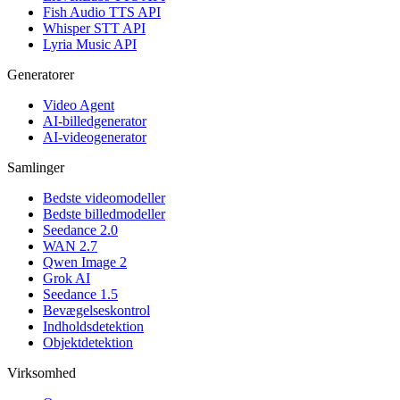
Fish Audio TTS API
Whisper STT API
Lyria Music API
Generatorer
Video Agent
AI-billedgenerator
AI-videogenerator
Samlinger
Bedste videomodeller
Bedste billedmodeller
Seedance 2.0
WAN 2.7
Qwen Image 2
Grok AI
Seedance 1.5
Bevægelseskontrol
Indholdsdetektion
Objektdetektion
Virksomhed