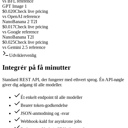
vs
BFL reference
GPT Image 1
$0.020
Check live pricing
vs
OpenAI reference
NanoBanana 2 T2I
$0.017
Check live pricing
vs
Google reference
NanoBanana T2I
$0.025
Check live pricing
vs
Gemini 2.5 reference
Udviklervenlig
Integrér på få minutter
Standard REST API, der fungerer med ethvert sprog. Én API-nøgle
giver dig adgang til alle modeller.
Ét enkelt endpoint til alle modeller
Bearer token-godkendelse
JSON-anmodning og -svar
Webhook-kald for asynkrone jobs