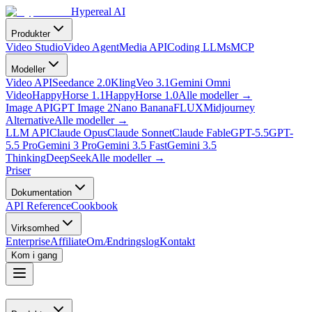
Hypereal AI
Produkter
Video Studio
Video Agent
Media API
Coding LLMs
MCP
Modeller
Video API
Seedance 2.0
Kling
Veo 3.1
Gemini Omni
Video
HappyHorse 1.1
HappyHorse 1.0
Alle modeller
→
Image API
GPT Image 2
Nano Banana
FLUX
Midjourney
Alternative
Alle modeller
→
LLM API
Claude Opus
Claude Sonnet
Claude Fable
GPT-5.5
GPT-
5.5 Pro
Gemini 3 Pro
Gemini 3.5 Fast
Gemini 3.5
Thinking
DeepSeek
Alle modeller
→
Priser
Dokumentation
API Reference
Cookbook
Virksomhed
Enterprise
Affiliate
Om
Ændringslog
Kontakt
Kom i gang