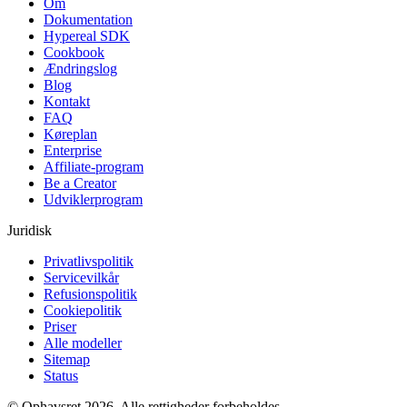
Om
Dokumentation
Hypereal SDK
Cookbook
Ændringslog
Blog
Kontakt
FAQ
Køreplan
Enterprise
Affiliate-program
Be a Creator
Udviklerprogram
Juridisk
Privatlivspolitik
Servicevilkår
Refusionspolitik
Cookiepolitik
Priser
Alle modeller
Sitemap
Status
© Ophavsret 2026. Alle rettigheder forbeholdes.