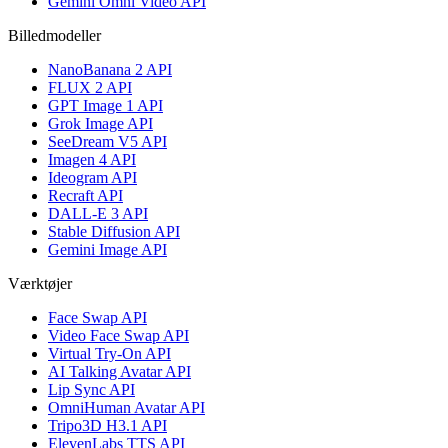
Gemini Omni Video API
Billedmodeller
NanoBanana 2 API
FLUX 2 API
GPT Image 1 API
Grok Image API
SeeDream V5 API
Imagen 4 API
Ideogram API
Recraft API
DALL-E 3 API
Stable Diffusion API
Gemini Image API
Værktøjer
Face Swap API
Video Face Swap API
Virtual Try-On API
AI Talking Avatar API
Lip Sync API
OmniHuman Avatar API
Tripo3D H3.1 API
ElevenLabs TTS API