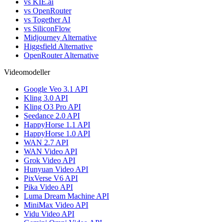
vs KIE.ai
vs OpenRouter
vs Together AI
vs SiliconFlow
Midjourney Alternative
Higgsfield Alternative
OpenRouter Alternative
Videomodeller
Google Veo 3.1 API
Kling 3.0 API
Kling O3 Pro API
Seedance 2.0 API
HappyHorse 1.1 API
HappyHorse 1.0 API
WAN 2.7 API
WAN Video API
Grok Video API
Hunyuan Video API
PixVerse V6 API
Pika Video API
Luma Dream Machine API
MiniMax Video API
Vidu Video API