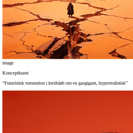
image
Konceptkunst
“
Futuristisk rumstation i kredsløb om en gasgigant, hyperrealistisk
”