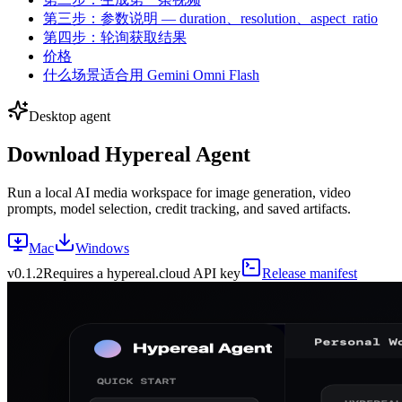
第三步：参数说明 — duration、resolution、aspect_ratio
第四步：轮询获取结果
价格
什么场景适合用 Gemini Omni Flash
Desktop agent
Download Hypereal Agent
Run a local AI media workspace for image generation, video
prompts, model selection, credit tracking, and saved artifacts.
Mac
Windows
v
0.1.2
Requires a hypereal.cloud API key
Release manifest