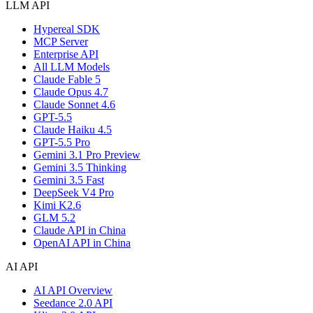
LLM API
Hypereal SDK
MCP Server
Enterprise API
All LLM Models
Claude Fable 5
Claude Opus 4.7
Claude Sonnet 4.6
GPT-5.5
Claude Haiku 4.5
GPT-5.5 Pro
Gemini 3.1 Pro Preview
Gemini 3.5 Thinking
Gemini 3.5 Fast
DeepSeek V4 Pro
Kimi K2.6
GLM 5.2
Claude API in China
OpenAI API in China
AI API
AI API Overview
Seedance 2.0 API