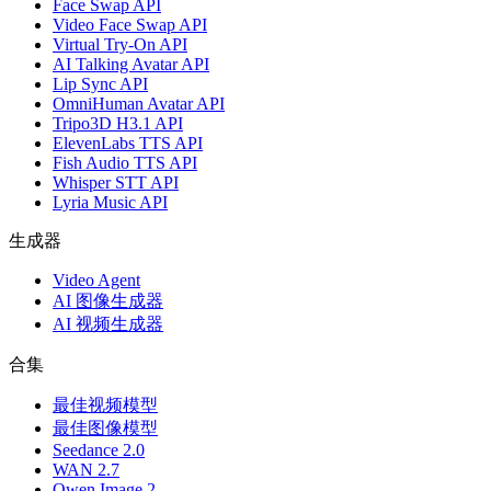
Face Swap API
Video Face Swap API
Virtual Try-On API
AI Talking Avatar API
Lip Sync API
OmniHuman Avatar API
Tripo3D H3.1 API
ElevenLabs TTS API
Fish Audio TTS API
Whisper STT API
Lyria Music API
生成器
Video Agent
AI 图像生成器
AI 视频生成器
合集
最佳视频模型
最佳图像模型
Seedance 2.0
WAN 2.7
Qwen Image 2