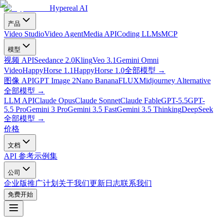
Hypereal AI
产品
Video Studio
Video Agent
Media API
Coding LLMs
MCP
模型
视频 API
Seedance 2.0
Kling
Veo 3.1
Gemini Omni
Video
HappyHorse 1.1
HappyHorse 1.0
全部模型
→
图像 API
GPT Image 2
Nano Banana
FLUX
Midjourney Alternative
全部模型
→
LLM API
Claude Opus
Claude Sonnet
Claude Fable
GPT-5.5
GPT-
5.5 Pro
Gemini 3 Pro
Gemini 3.5 Fast
Gemini 3.5 Thinking
DeepSeek
全部模型
→
价格
文档
API 参考
示例集
公司
企业版
推广计划
关于我们
更新日志
联系我们
免费开始