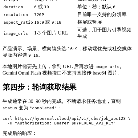
或
单位：秒；默认
duration
6
10
6
目前唯一支持的分辨率
resolution
720P
或
横屏或竖屏
aspect_ratio
16:9
9:16
可选，用于图片引导视频
1-3 个图片 URL
image_urls
生成
产品演示、场景、横向镜头选
；移动端优先或社交媒体
16:9
竖版内容选
。
9:16
本地图片需要先上传，拿到 URL 后再放进
。
image_urls
Gemini Omni Flash 视频接口不支持直接传 base64 图片。
第四步：轮询获取结果
生成通常在 30–90 秒内完成。不断请求任务地址，直到
变为
：
status
"completed"
curl https://hypereal.cloud/api/v1/jobs/job_abc123 \

完成后的响应：