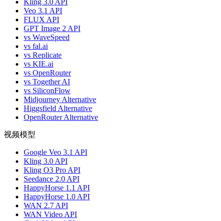
Kling 3.0 API
Veo 3.1 API
FLUX API
GPT Image 2 API
vs WaveSpeed
vs fal.ai
vs Replicate
vs KIE.ai
vs OpenRouter
vs Together AI
vs SiliconFlow
Midjourney Alternative
Higgsfield Alternative
OpenRouter Alternative
视频模型
Google Veo 3.1 API
Kling 3.0 API
Kling O3 Pro API
Seedance 2.0 API
HappyHorse 1.1 API
HappyHorse 1.0 API
WAN 2.7 API
WAN Video API