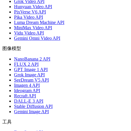
Grok Video API
Hunyuan Video API
PixVerse V6 API
Pika Video API
Luma Dream Machine API
MiniMax Video API
Vidu Video API
Gemini Omni Video API
图像模型
NanoBanana 2 API
FLUX 2 API
GPT Image 1 API
Grok Image API
SeeDream V5 API
Imagen 4 API
Ideogram API
Recraft API
DALL-E 3 API
Stable Diffusion API
Gemini Image API
工具