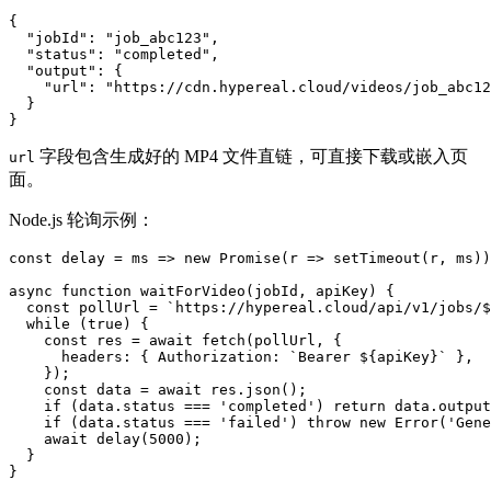
{

  "jobId": "job_abc123",

  "status": "completed",

  "output": {

    "url": "https://cdn.hypereal.cloud/videos/job_abc12
  }

字段包含生成好的 MP4 文件直链，可直接下载或嵌入页
url
面。
Node.js 轮询示例：
const delay = ms => new Promise(r => setTimeout(r, ms))
async function waitForVideo(jobId, apiKey) {

  const pollUrl = `https://hypereal.cloud/api/v1/jobs/$
  while (true) {

    const res = await fetch(pollUrl, {

      headers: { Authorization: `Bearer ${apiKey}` },

    });

    const data = await res.json();

    if (data.status === 'completed') return data.output
    if (data.status === 'failed') throw new Error('Gene
    await delay(5000);

  }
