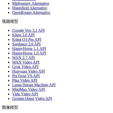
Midjourney Alternative
Higgsfield Alternative
OpenRouter Alternative
视频模型
Google Veo 3.1 API
Kling 3.0 API
Kling O3 Pro API
Seedance 2.0 API
HappyHorse 1.1 API
HappyHorse 1.0 API
WAN 2.7 API
WAN Video API
Grok Video API
Hunyuan Video API
PixVerse V6 API
Pika Video API
Luma Dream Machine API
MiniMax Video API
Vidu Video API
Gemini Omni Video API
图像模型