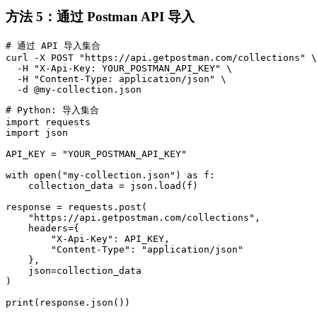
方法 5：通过 Postman API 导入
# 通过 API 导入集合

curl -X POST "https://api.getpostman.com/collections" \

  -H "X-Api-Key: YOUR_POSTMAN_API_KEY" \

  -H "Content-Type: application/json" \

# Python: 导入集合

import requests

import json

API_KEY = "YOUR_POSTMAN_API_KEY"

with open("my-collection.json") as f:

    collection_data = json.load(f)

response = requests.post(

    "https://api.getpostman.com/collections",

    headers={

        "X-Api-Key": API_KEY,

        "Content-Type": "application/json"

    },

    json=collection_data

)
