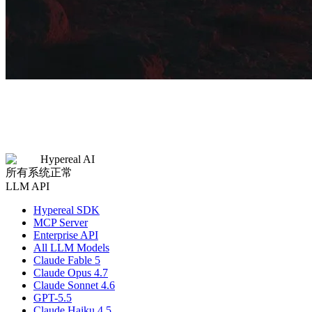
Hypereal AI
所有系统正常
LLM API
Hypereal SDK
MCP Server
Enterprise API
All LLM Models
Claude Fable 5
Claude Opus 4.7
Claude Sonnet 4.6
GPT-5.5
Claude Haiku 4.5