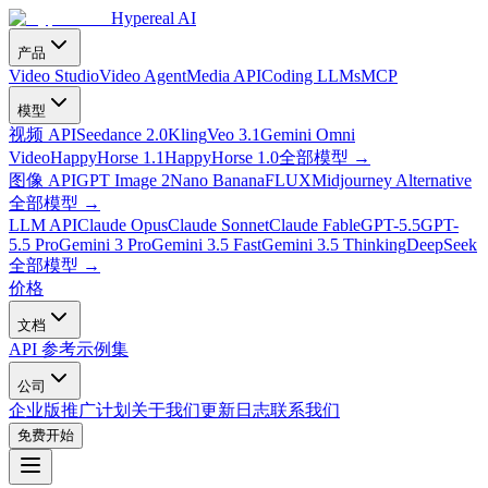
Hypereal AI
产品
Video Studio
Video Agent
Media API
Coding LLMs
MCP
模型
视频 API
Seedance 2.0
Kling
Veo 3.1
Gemini Omni
Video
HappyHorse 1.1
HappyHorse 1.0
全部模型
→
图像 API
GPT Image 2
Nano Banana
FLUX
Midjourney Alternative
全部模型
→
LLM API
Claude Opus
Claude Sonnet
Claude Fable
GPT-5.5
GPT-
5.5 Pro
Gemini 3 Pro
Gemini 3.5 Fast
Gemini 3.5 Thinking
DeepSeek
全部模型
→
价格
文档
API 参考
示例集
公司
企业版
推广计划
关于我们
更新日志
联系我们
免费开始