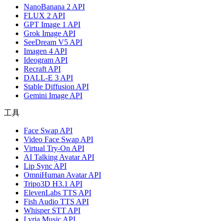
NanoBanana 2 API
FLUX 2 API
GPT Image 1 API
Grok Image API
SeeDream V5 API
Imagen 4 API
Ideogram API
Recraft API
DALL-E 3 API
Stable Diffusion API
Gemini Image API
工具
Face Swap API
Video Face Swap API
Virtual Try-On API
AI Talking Avatar API
Lip Sync API
OmniHuman Avatar API
Tripo3D H3.1 API
ElevenLabs TTS API
Fish Audio TTS API
Whisper STT API
Lyria Music API