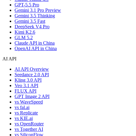
GPT-5.5 Pro
Gemini 3.1 Pro Preview
Gemini 3.5 Thinking
Gemini 3.5 Fast
DeepSeek V4 Pro
Kimi K2.6
GLM 5.2
Claude API in China
OpenAI API in China
AI API
AI API Overview
Seedance 2.0 API
Kling 3.0 API
Veo 3.1 API
FLUX API
GPT Image 2 API
vs WaveSpeed
vs fal.ai
vs Replicate
vs KIE.ai
vs OpenRouter
vs Together AI
vs SiliconFlow