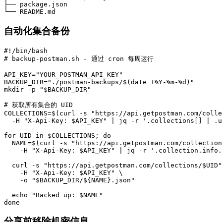
├── package.json

自动化集合备份
#!/bin/bash

# backup-postman.sh - 通过 cron 每周运行

API_KEY="YOUR_POSTMAN_API_KEY"

BACKUP_DIR="./postman-backups/$(date +%Y-%m-%d)"

mkdir -p "$BACKUP_DIR"

# 获取所有集合的 UID

COLLECTIONS=$(curl -s "https://api.getpostman.com/colle
  -H "X-Api-Key: $API_KEY" | jq -r '.collections[] | .u
for UID in $COLLECTIONS; do

  NAME=$(curl -s "https://api.getpostman.com/collection
    -H "X-Api-Key: $API_KEY" | jq -r '.collection.info.
  curl -s "https://api.getpostman.com/collections/$UID"
    -H "X-Api-Key: $API_KEY" \

    -o "$BACKUP_DIR/${NAME}.json"

  echo "Backed up: $NAME"

分享前移除机密信息