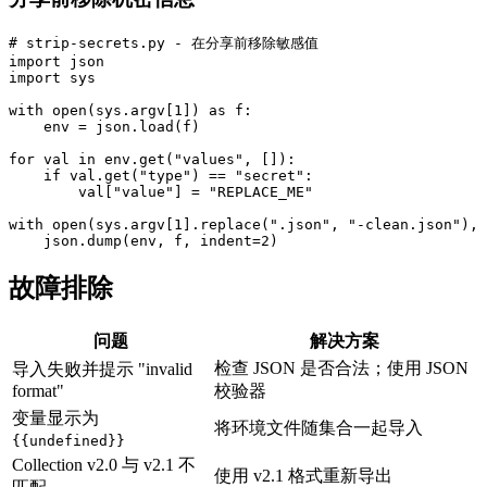
# strip-secrets.py - 在分享前移除敏感值

import json

import sys

with open(sys.argv[1]) as f:

    env = json.load(f)

for val in env.get("values", []):

    if val.get("type") == "secret":

        val["value"] = "REPLACE_ME"

with open(sys.argv[1].replace(".json", "-clean.json"), 
故障排除
问题
解决方案
检查 JSON 是否合法；使用 JSON
导入失败并提示 "invalid
format"
校验器
变量显示为
将环境文件随集合一起导入
{{undefined}}
Collection v2.0 与 v2.1 不
使用 v2.1 格式重新导出