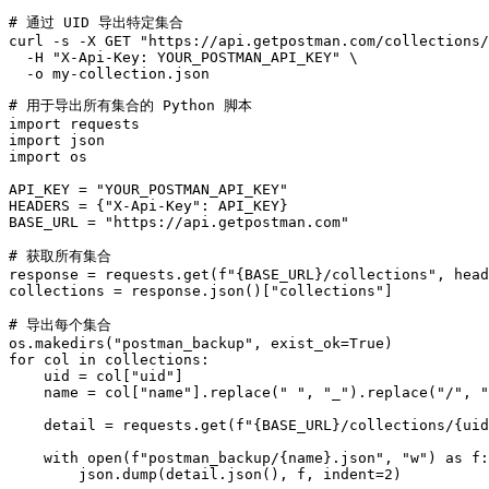
# 通过 UID 导出特定集合

curl -s -X GET "https://api.getpostman.com/collections/
  -H "X-Api-Key: YOUR_POSTMAN_API_KEY" \

# 用于导出所有集合的 Python 脚本

import requests

import json

import os

API_KEY = "YOUR_POSTMAN_API_KEY"

HEADERS = {"X-Api-Key": API_KEY}

BASE_URL = "https://api.getpostman.com"

# 获取所有集合

response = requests.get(f"{BASE_URL}/collections", head
collections = response.json()["collections"]

# 导出每个集合

os.makedirs("postman_backup", exist_ok=True)

for col in collections:

    uid = col["uid"]

    name = col["name"].replace(" ", "_").replace("/", "
    detail = requests.get(f"{BASE_URL}/collections/{uid
    with open(f"postman_backup/{name}.json", "w") as f:

        json.dump(detail.json(), f, indent=2)
