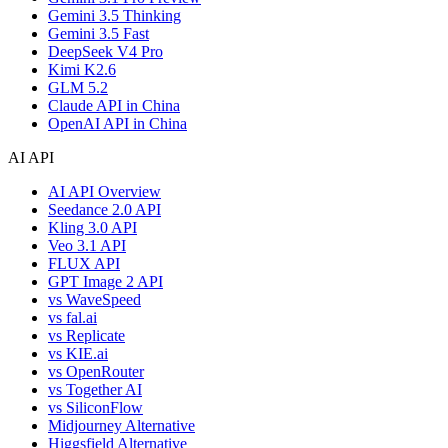
Gemini 3.5 Thinking
Gemini 3.5 Fast
DeepSeek V4 Pro
Kimi K2.6
GLM 5.2
Claude API in China
OpenAI API in China
AI API
AI API Overview
Seedance 2.0 API
Kling 3.0 API
Veo 3.1 API
FLUX API
GPT Image 2 API
vs WaveSpeed
vs fal.ai
vs Replicate
vs KIE.ai
vs OpenRouter
vs Together AI
vs SiliconFlow
Midjourney Alternative
Higgsfield Alternative