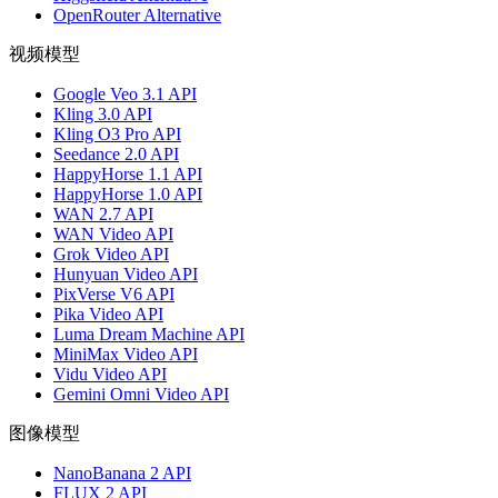
OpenRouter Alternative
视频模型
Google Veo 3.1 API
Kling 3.0 API
Kling O3 Pro API
Seedance 2.0 API
HappyHorse 1.1 API
HappyHorse 1.0 API
WAN 2.7 API
WAN Video API
Grok Video API
Hunyuan Video API
PixVerse V6 API
Pika Video API
Luma Dream Machine API
MiniMax Video API
Vidu Video API
Gemini Omni Video API
图像模型
NanoBanana 2 API
FLUX 2 API