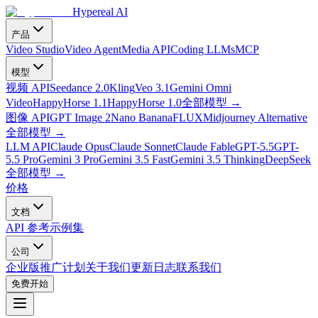
Hypereal AI
产品
Video Studio
Video Agent
Media API
Coding LLMs
MCP
模型
视频 API
Seedance 2.0
Kling
Veo 3.1
Gemini Omni
Video
HappyHorse 1.1
HappyHorse 1.0
全部模型
→
图像 API
GPT Image 2
Nano Banana
FLUX
Midjourney Alternative
全部模型
→
LLM API
Claude Opus
Claude Sonnet
Claude Fable
GPT-5.5
GPT-
5.5 Pro
Gemini 3 Pro
Gemini 3.5 Fast
Gemini 3.5 Thinking
DeepSeek
全部模型
→
价格
文档
API 参考
示例集
公司
企业版
推广计划
关于我们
更新日志
联系我们
免费开始