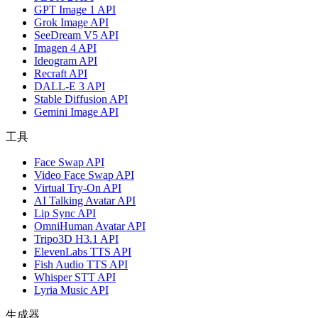
GPT Image 1 API
Grok Image API
SeeDream V5 API
Imagen 4 API
Ideogram API
Recraft API
DALL-E 3 API
Stable Diffusion API
Gemini Image API
工具
Face Swap API
Video Face Swap API
Virtual Try-On API
AI Talking Avatar API
Lip Sync API
OmniHuman Avatar API
Tripo3D H3.1 API
ElevenLabs TTS API
Fish Audio TTS API
Whisper STT API
Lyria Music API
生成器