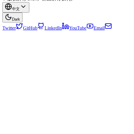
中文
Dark
Twitter
GitHub
LinkedIn
YouTube
Email