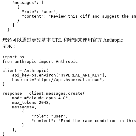
    "messages": [

      {

        "role": "user",

        "content": "Review this diff and suggest the sm
      }

    ]

您还可以通过更改基本 URL 和密钥来使用官方 Anthropic
SDK：
import os

from anthropic import Anthropic

client = Anthropic(

    api_key=os.environ["HYPEREAL_API_KEY"],

    base_url="https://api.hypereal.cloud",

)

response = client.messages.create(

    model="claude-opus-4-8",

    max_tokens=2048,

    messages=[

        {

            "role": "user",

            "content": "Find the race condition in this
        }

    ],

)
