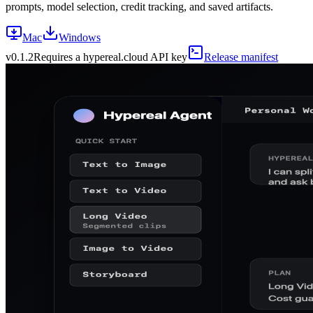
prompts, model selection, credit tracking, and saved artifacts.
Mac
Windows
v
0.1.2
Requires a hypereal.cloud API key
Release manifest