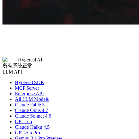
Hypereal AI
所有系统正常
LLM API
Hypereal SDK
MCP Server
Enterprise API
All LLM Models
Claude Fable 5
Claude Opus 4.7
Claude Sonnet 4.6
GPT-5.5
Claude Haiku 4.5
GPT-5.5 Pro
Gemini 3.1 Pro Preview