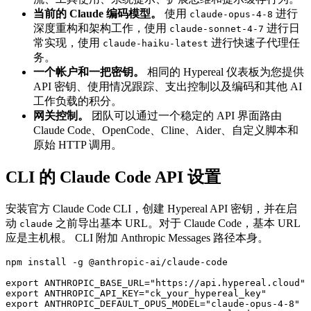
当前的 Claude 编码模型。
使用
进行
claude-opus-4-8
深度重构和架构工作，使用
进行日
claude-sonnet-4-7
常实现，使用
进行快速子代理任
claude-haiku-latest
务。
一个帐户和一把密钥。
相同的 Hypereal 仪表板为您提供
API 密钥、使用情况跟踪、支出控制以及编码和其他 AI
工作负载的积分。
网关控制。
团队可以通过一个稳定的 API 界面路由
Claude Code、OpenCode、Cline、Aider、自定义脚本和
原始 HTTP 调用。
CLI 的 Claude Code API 设置
安装官方 Claude Code CLI，创建 Hypereal API 密钥，并在启
动
之前导出基本 URL。对于 Claude Code，基本 URL
claude
应是主机根。 CLI 附加 Anthropic Messages 路径本身。
npm install -g @anthropic-ai/claude-code

export ANTHROPIC_BASE_URL="https://api.hypereal.cloud"

export ANTHROPIC_API_KEY="ck_your_hypereal_key"

export ANTHROPIC_DEFAULT_OPUS_MODEL="claude-opus-4-8"
